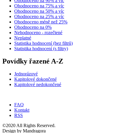
Ohodnoceno na 90% a víc
Ohodnoceno na 75% a víc
Ohodnoceno na 50% a víc
Ohodnoceno na 25% a víc
Ohodnoceno méně než 25%
Ohodnoceno na 0%
Nehodnoceno - rozečtené
Neplatné
Statistika hodnocení (bez filtrů)
Statistika hodnocení (s filtry)
Povídky řazené A-Z
Jednorázové
Kapitolové dokončené
Kapitolové nedokončené
FAQ
Kontakt
RSS
©2020 All Rights Reserved.
Design by Mandragora