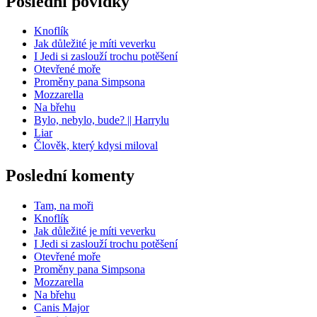
Poslední povídky
Knoflík
Jak důležité je míti veverku
I Jedi si zaslouží trochu potěšení
Otevřené moře
Proměny pana Simpsona
Mozzarella
Na břehu
Bylo, nebylo, bude? || Harrylu
Liar
Člověk, který kdysi miloval
Poslední komenty
Tam, na moři
Knoflík
Jak důležité je míti veverku
I Jedi si zaslouží trochu potěšení
Otevřené moře
Proměny pana Simpsona
Mozzarella
Na břehu
Canis Major