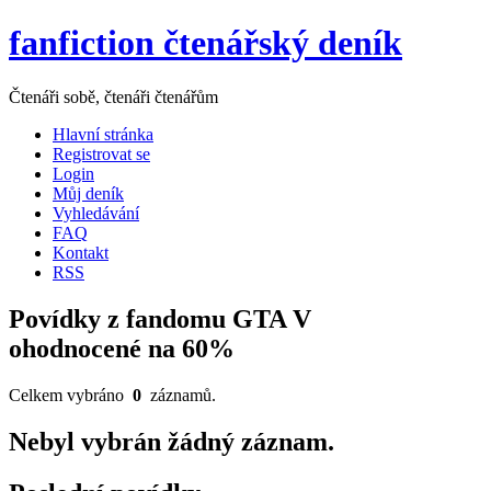
fanfiction čtenářský deník
Čtenáři sobě, čtenáři čtenářům
Hlavní stránka
Registrovat se
Login
Můj deník
Vyhledávání
FAQ
Kontakt
RSS
Povídky z fandomu GTA V
ohodnocené na 60%
Celkem vybráno
0
záznamů.
Nebyl vybrán žádný záznam.