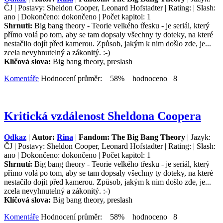
ČJ | Postavy: Sheldon Cooper, Leonard Hofstadter | Rating: | Slash:
ano | Dokončeno: dokončeno | Počet kapitol: 1
Shrnutí:
Big bang theory - Teorie velkého třesku - je seriál, který
přímo volá po tom, aby se tam dopsaly všechny ty doteky, na které
nestačilo dojít před kamerou. Způsob, jakým k nim došlo zde, je...
zcela nevyhnutelný a zákonitý. :-)
Klíčová slova:
Big bang theory, preslash
Komentáře
Hodnocení průměr: 58% hodnoceno 8
Kritická vzdálenost Sheldona Coopera
Odkaz
|
Autor:
Rina
|
Fandom: The Big Bang Theory
| Jazyk:
ČJ | Postavy: Sheldon Cooper, Leonard Hofstadter | Rating: | Slash:
ano | Dokončeno: dokončeno | Počet kapitol: 1
Shrnutí:
Big bang theory - Teorie velkého třesku - je seriál, který
přímo volá po tom, aby se tam dopsaly všechny ty doteky, na které
nestačilo dojít před kamerou. Způsob, jakým k nim došlo zde, je...
zcela nevyhnutelný a zákonitý. :-)
Klíčová slova:
Big bang theory, preslash
Komentáře
Hodnocení průměr: 58% hodnoceno 8