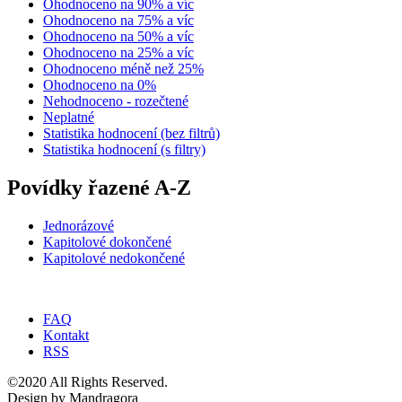
Ohodnoceno na 90% a víc
Ohodnoceno na 75% a víc
Ohodnoceno na 50% a víc
Ohodnoceno na 25% a víc
Ohodnoceno méně než 25%
Ohodnoceno na 0%
Nehodnoceno - rozečtené
Neplatné
Statistika hodnocení (bez filtrů)
Statistika hodnocení (s filtry)
Povídky řazené A-Z
Jednorázové
Kapitolové dokončené
Kapitolové nedokončené
FAQ
Kontakt
RSS
©2020 All Rights Reserved.
Design by Mandragora