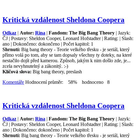
Kritická vzdálenost Sheldona Coopera
Odkaz
|
Autor:
Rina
|
Fandom: The Big Bang Theory
| Jazyk:
ČJ | Postavy: Sheldon Cooper, Leonard Hofstadter | Rating: | Slash:
ano | Dokončeno: dokončeno | Počet kapitol: 1
Shrnutí:
Big bang theory - Teorie velkého třesku - je seriál, který
přímo volá po tom, aby se tam dopsaly všechny ty doteky, na které
nestačilo dojít před kamerou. Způsob, jakým k nim došlo zde, je...
zcela nevyhnutelný a zákonitý. :-)
Klíčová slova:
Big bang theory, preslash
Komentáře
Hodnocení průměr: 58% hodnoceno 8
Kritická vzdálenost Sheldona Coopera
Odkaz
|
Autor:
Rina
|
Fandom: The Big Bang Theory
| Jazyk:
ČJ | Postavy: Sheldon Cooper, Leonard Hofstadter | Rating: | Slash:
ano | Dokončeno: dokončeno | Počet kapitol: 1
Shrnutí:
Big bang theory - Teorie velkého třesku - je seriál, který