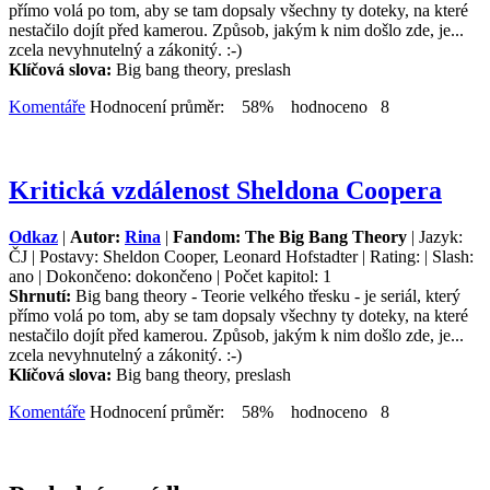
přímo volá po tom, aby se tam dopsaly všechny ty doteky, na které
nestačilo dojít před kamerou. Způsob, jakým k nim došlo zde, je...
zcela nevyhnutelný a zákonitý. :-)
Klíčová slova:
Big bang theory, preslash
Komentáře
Hodnocení průměr: 58% hodnoceno 8
Kritická vzdálenost Sheldona Coopera
Odkaz
|
Autor:
Rina
|
Fandom: The Big Bang Theory
| Jazyk:
ČJ | Postavy: Sheldon Cooper, Leonard Hofstadter | Rating: | Slash:
ano | Dokončeno: dokončeno | Počet kapitol: 1
Shrnutí:
Big bang theory - Teorie velkého třesku - je seriál, který
přímo volá po tom, aby se tam dopsaly všechny ty doteky, na které
nestačilo dojít před kamerou. Způsob, jakým k nim došlo zde, je...
zcela nevyhnutelný a zákonitý. :-)
Klíčová slova:
Big bang theory, preslash
Komentáře
Hodnocení průměr: 58% hodnoceno 8