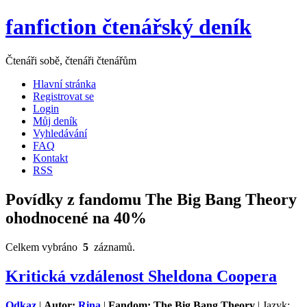
fanfiction čtenářský deník
Čtenáři sobě, čtenáři čtenářům
Hlavní stránka
Registrovat se
Login
Můj deník
Vyhledávání
FAQ
Kontakt
RSS
Povídky z fandomu The Big Bang Theory
ohodnocené na 40%
Celkem vybráno
5
záznamů.
Kritická vzdálenost Sheldona Coopera
Odkaz
|
Autor:
Rina
|
Fandom: The Big Bang Theory
| Jazyk: