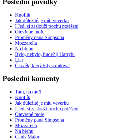
Poslední povídky
Knoflík
Jak důležité je míti veverku
I Jedi si zaslouží trochu potěšení
Otevřené moře
Proměny pana Simpsona
Mozzarella
Na břehu
Bylo, nebylo, bude? || Harrylu
Liar
Člověk, který kdysi miloval
Poslední komenty
Tam, na moři
Knoflík
Jak důležité je míti veverku
I Jedi si zaslouží trochu potěšení
Otevřené moře
Proměny pana Simpsona
Mozzarella
Na břehu
Canis Major