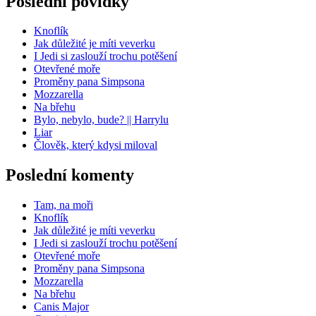
Poslední povídky
Knoflík
Jak důležité je míti veverku
I Jedi si zaslouží trochu potěšení
Otevřené moře
Proměny pana Simpsona
Mozzarella
Na břehu
Bylo, nebylo, bude? || Harrylu
Liar
Člověk, který kdysi miloval
Poslední komenty
Tam, na moři
Knoflík
Jak důležité je míti veverku
I Jedi si zaslouží trochu potěšení
Otevřené moře
Proměny pana Simpsona
Mozzarella
Na břehu
Canis Major