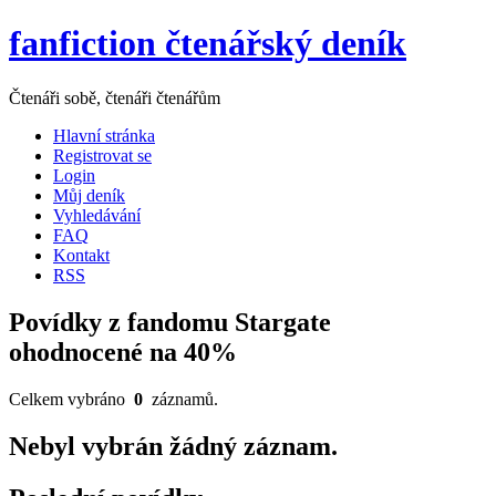
fanfiction čtenářský deník
Čtenáři sobě, čtenáři čtenářům
Hlavní stránka
Registrovat se
Login
Můj deník
Vyhledávání
FAQ
Kontakt
RSS
Povídky z fandomu Stargate
ohodnocené na 40%
Celkem vybráno
0
záznamů.
Nebyl vybrán žádný záznam.