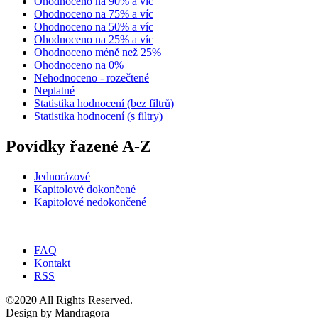
Ohodnoceno na 90% a víc
Ohodnoceno na 75% a víc
Ohodnoceno na 50% a víc
Ohodnoceno na 25% a víc
Ohodnoceno méně než 25%
Ohodnoceno na 0%
Nehodnoceno - rozečtené
Neplatné
Statistika hodnocení (bez filtrů)
Statistika hodnocení (s filtry)
Povídky řazené A-Z
Jednorázové
Kapitolové dokončené
Kapitolové nedokončené
FAQ
Kontakt
RSS
©2020 All Rights Reserved.
Design by Mandragora