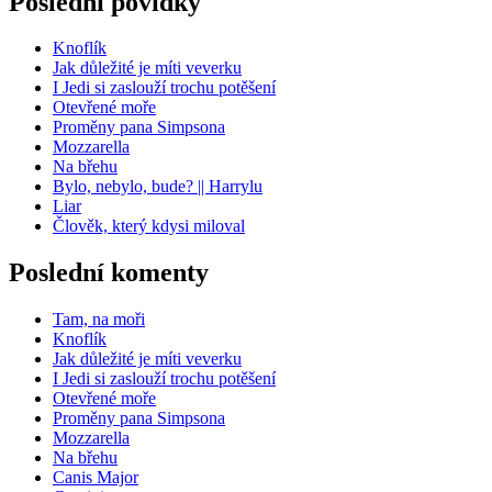
Poslední povídky
Knoflík
Jak důležité je míti veverku
I Jedi si zaslouží trochu potěšení
Otevřené moře
Proměny pana Simpsona
Mozzarella
Na břehu
Bylo, nebylo, bude? || Harrylu
Liar
Člověk, který kdysi miloval
Poslední komenty
Tam, na moři
Knoflík
Jak důležité je míti veverku
I Jedi si zaslouží trochu potěšení
Otevřené moře
Proměny pana Simpsona
Mozzarella
Na břehu
Canis Major