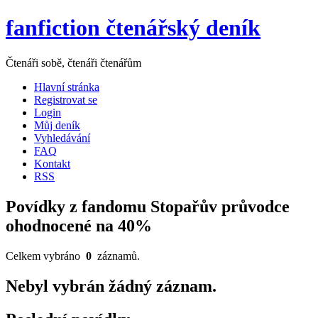
fanfiction čtenářský deník
Čtenáři sobě, čtenáři čtenářům
Hlavní stránka
Registrovat se
Login
Můj deník
Vyhledávání
FAQ
Kontakt
RSS
Povídky z fandomu Stopařův průvodce
ohodnocené na 40%
Celkem vybráno
0
záznamů.
Nebyl vybrán žádný záznam.