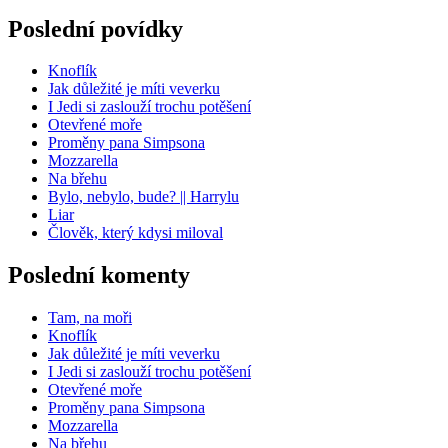
Poslední povídky
Knoflík
Jak důležité je míti veverku
I Jedi si zaslouží trochu potěšení
Otevřené moře
Proměny pana Simpsona
Mozzarella
Na břehu
Bylo, nebylo, bude? || Harrylu
Liar
Člověk, který kdysi miloval
Poslední komenty
Tam, na moři
Knoflík
Jak důležité je míti veverku
I Jedi si zaslouží trochu potěšení
Otevřené moře
Proměny pana Simpsona
Mozzarella
Na břehu