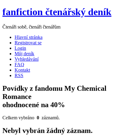
fanfiction čtenářský deník
Čtenáři sobě, čtenáři čtenářům
Hlavní stránka
Registrovat se
Login
Můj deník
Vyhledávání
FAQ
Kontakt
RSS
Povídky z fandomu My Chemical
Romance
ohodnocené na 40%
Celkem vybráno
0
záznamů.
Nebyl vybrán žádný záznam.