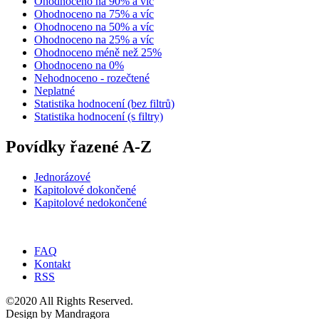
Ohodnoceno na 90% a víc
Ohodnoceno na 75% a víc
Ohodnoceno na 50% a víc
Ohodnoceno na 25% a víc
Ohodnoceno méně než 25%
Ohodnoceno na 0%
Nehodnoceno - rozečtené
Neplatné
Statistika hodnocení (bez filtrů)
Statistika hodnocení (s filtry)
Povídky řazené A-Z
Jednorázové
Kapitolové dokončené
Kapitolové nedokončené
FAQ
Kontakt
RSS
©2020 All Rights Reserved.
Design by Mandragora