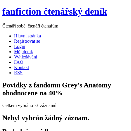
fanfiction čtenářský deník
Čtenáři sobě, čtenáři čtenářům
Hlavní stránka
Registrovat se
Login
Můj deník
Vyhledávání
FAQ
Kontakt
RSS
Povídky z fandomu Grey's Anatomy
ohodnocené na 40%
Celkem vybráno
0
záznamů.
Nebyl vybrán žádný záznam.