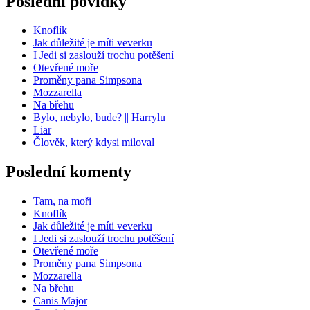
Poslední povídky
Knoflík
Jak důležité je míti veverku
I Jedi si zaslouží trochu potěšení
Otevřené moře
Proměny pana Simpsona
Mozzarella
Na břehu
Bylo, nebylo, bude? || Harrylu
Liar
Člověk, který kdysi miloval
Poslední komenty
Tam, na moři
Knoflík
Jak důležité je míti veverku
I Jedi si zaslouží trochu potěšení
Otevřené moře
Proměny pana Simpsona
Mozzarella
Na břehu
Canis Major