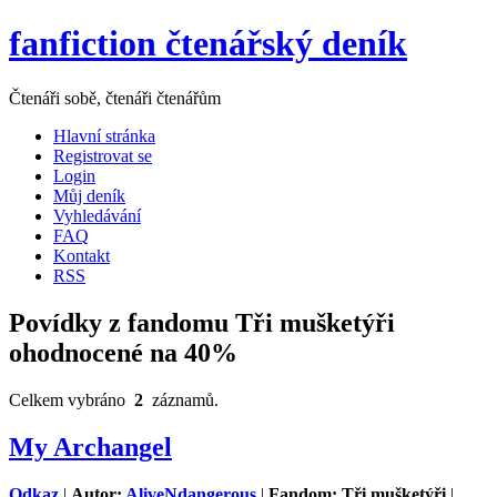
fanfiction čtenářský deník
Čtenáři sobě, čtenáři čtenářům
Hlavní stránka
Registrovat se
Login
Můj deník
Vyhledávání
FAQ
Kontakt
RSS
Povídky z fandomu Tři mušketýři
ohodnocené na 40%
Celkem vybráno
2
záznamů.
My Archangel
Odkaz
|
Autor:
AliveNdangerous
|
Fandom: Tři mušketýři
|