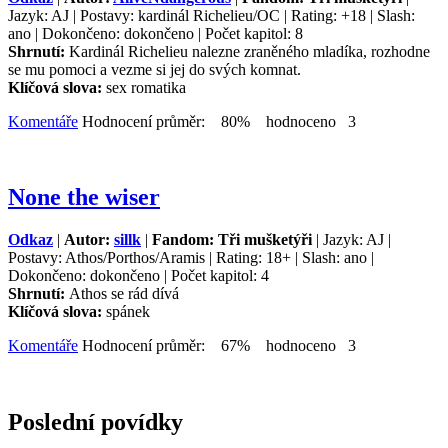
Jazyk: AJ | Postavy: kardinál Richelieu/OC | Rating: +18 | Slash:
ano | Dokončeno: dokončeno | Počet kapitol: 8
Shrnutí:
Kardinál Richelieu nalezne zraněného mladíka, rozhodne
se mu pomoci a vezme si jej do svých komnat.
Klíčová slova:
sex romatika
Komentáře
Hodnocení průměr: 80% hodnoceno 3
None the wiser
Odkaz
|
Autor:
sillk
|
Fandom: Tři mušketýři
| Jazyk: AJ |
Postavy: Athos/Porthos/Aramis | Rating: 18+ | Slash: ano |
Dokončeno: dokončeno | Počet kapitol: 4
Shrnutí:
Athos se rád dívá
Klíčová slova:
spánek
Komentáře
Hodnocení průměr: 67% hodnoceno 3
Poslední povídky