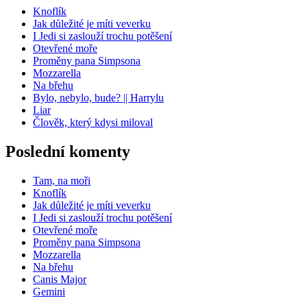
Knoflík
Jak důležité je míti veverku
I Jedi si zaslouží trochu potěšení
Otevřené moře
Proměny pana Simpsona
Mozzarella
Na břehu
Bylo, nebylo, bude? || Harrylu
Liar
Člověk, který kdysi miloval
Poslední komenty
Tam, na moři
Knoflík
Jak důležité je míti veverku
I Jedi si zaslouží trochu potěšení
Otevřené moře
Proměny pana Simpsona
Mozzarella
Na břehu
Canis Major
Gemini