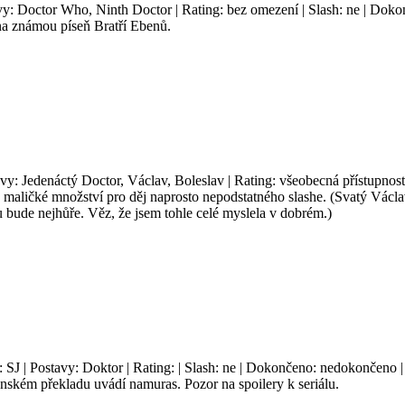
avy: Doctor Who, Ninth Doctor | Rating: bez omezení | Slash: ne | Doko
na známou píseň Bratří Ebenů.
avy: Jedenáctý Doctor, Václav, Boleslav | Rating: všeobecná přístupnost
 maličké množství pro děj naprosto nepodstatného slashe. (Svatý Václ
bude nejhůře. Věz, že jsem tohle celé myslela v dobrém.)
: SJ | Postavy: Doktor | Rating: | Slash: ne | Dokončeno: nedokončeno | 
enském překladu uvádí namuras. Pozor na spoilery k seriálu.