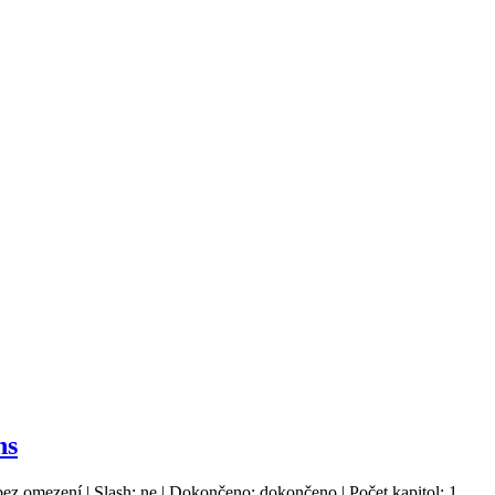
ns
bez omezení | Slash: ne | Dokončeno: dokončeno | Počet kapitol: 1