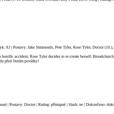
yk: AJ | Postavy: Jake Simmonds, Pete Tyler, Rose Tyler, Doctor (10.), A
horrific accident, Rose Tyler decides to re-create herself. Broadchurch
adu před čtením povídky!
anart | Postavy: Doctor | Rating: přístupné | Slash: ne | Dokončeno: dok