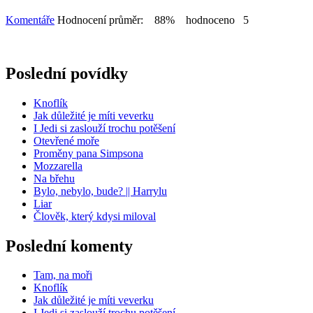
Komentáře
Hodnocení průměr: 88% hodnoceno 5
Poslední povídky
Knoflík
Jak důležité je míti veverku
I Jedi si zaslouží trochu potěšení
Otevřené moře
Proměny pana Simpsona
Mozzarella
Na břehu
Bylo, nebylo, bude? || Harrylu
Liar
Člověk, který kdysi miloval
Poslední komenty
Tam, na moři
Knoflík
Jak důležité je míti veverku
I Jedi si zaslouží trochu potěšení