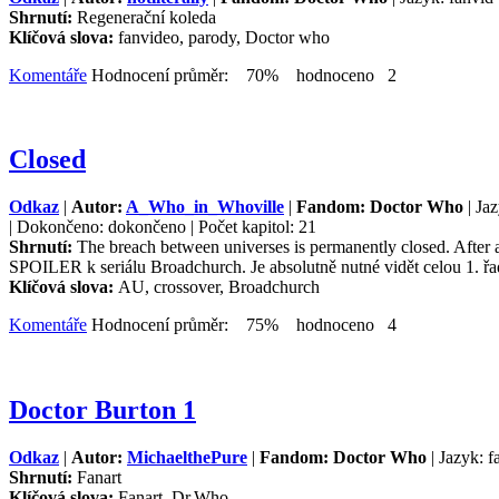
Shrnutí:
Regenerační koleda
Klíčová slova:
fanvideo, parody, Doctor who
Komentáře
Hodnocení průměr: 70% hodnoceno 2
Closed
Odkaz
|
Autor:
A_Who_in_Whoville
|
Fandom: Doctor Who
| Jaz
| Dokončeno: dokončeno | Počet kapitol: 21
Shrnutí:
The breach between universes is permanently closed. After a 
SPOILER k seriálu Broadchurch. Je absolutně nutné vidět celou 1. ř
Klíčová slova:
AU, crossover, Broadchurch
Komentáře
Hodnocení průměr: 75% hodnoceno 4
Doctor Burton 1
Odkaz
|
Autor:
MichaelthePure
|
Fandom: Doctor Who
| Jazyk: f
Shrnutí:
Fanart
Klíčová slova:
Fanart, Dr.Who