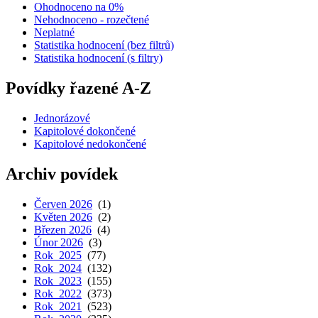
Ohodnoceno na 0%
Nehodnoceno - rozečtené
Neplatné
Statistika hodnocení (bez filtrů)
Statistika hodnocení (s filtry)
Povídky řazené A-Z
Jednorázové
Kapitolové dokončené
Kapitolové nedokončené
Archiv povídek
Červen 2026
(1)
Květen 2026
(2)
Březen 2026
(4)
Únor 2026
(3)
Rok 2025
(77)
Rok 2024
(132)
Rok 2023
(155)
Rok 2022
(373)
Rok 2021
(523)