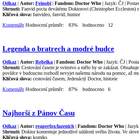
Odkaz
|
Autor:
Feinobi
|
Fandom: Doctor Who
| Jazyk: ČJ | Post
Shrnutí:
Fanvid pocta devátému Doktorovi (Christopher Eccleston) 
Klíčová slova:
fanvideo, fanvid, humor
Komentáře
Hodnocení průměr: 83% hodnoceno 12
Legenda o bratrech a modré budce
Odkaz
|
Autor:
Rebelka
|
Fandom: Doctor Who
| Jazyk: ČJ | Post
Shrnutí:
Cestování časem je svinstvo a mělo by se zakázat. Obsahuje
povídce v budoucnu rozhodl nevyjet našemu národu na pomoc, až mu 
Klíčová slova:
cestování časem, Jedenáctý Doctor, historie
Komentáře
Hodnocení průměr: 87% hodnoceno 6
Najhorší z Pánov Času
Odkaz
|
Autor:
reaperfox/lazenich
|
Fandom: Doctor Who
| Jazyk
Shrnutí:
Doktor komentuje jednotlivé události svého života. Ve slov
Klíčová slova:
komiks