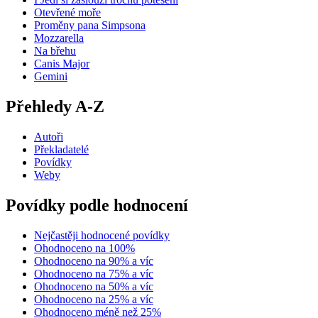
Otevřené moře
Proměny pana Simpsona
Mozzarella
Na břehu
Canis Major
Gemini
Přehledy A-Z
Autoři
Překladatelé
Povídky
Weby
Povídky podle hodnocení
Nejčastěji hodnocené povídky
Ohodnoceno na 100%
Ohodnoceno na 90% a víc
Ohodnoceno na 75% a víc
Ohodnoceno na 50% a víc
Ohodnoceno na 25% a víc
Ohodnoceno méně než 25%