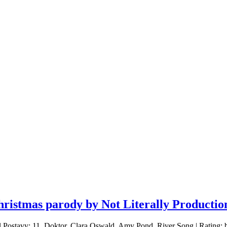
istmas parody by Not Literally Productio
 | Postavy: 11. Doktor, Clara Oswald, Amy Pond, River Song | Rating: 