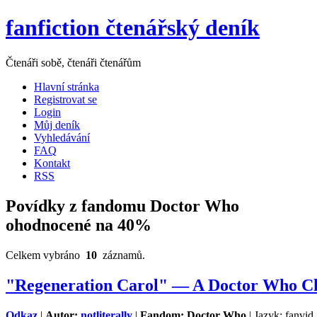
fanfiction čtenářský deník
Čtenáři sobě, čtenáři čtenářům
Hlavní stránka
Registrovat se
Login
Můj deník
Vyhledávání
FAQ
Kontakt
RSS
Povídky z fandomu Doctor Who
ohodnocené na 40%
Celkem vybráno
10
záznamů.
"Regeneration Carol" — A Doctor Who Chr
Odkaz
|
Autor:
notliterally
|
Fandom: Doctor Who
| Jazyk: fanvid