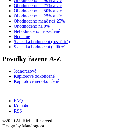
Ohodnoceno na 90% a víc
Ohodnoceno na 75% a víc
Ohodnoceno na 50% a víc
Ohodnoceno na 25% a víc
Ohodnoceno méně než 25%
Ohodnoceno na 0%
Nehodnoceno - rozečtené
Neplatné
Statistika hodnocení (bez filtrů)
Statistika hodnocení (s filtry)
Povídky řazené A-Z
Jednorázové
Kapitolové dokončené
Kapitolové nedokončené
FAQ
Kontakt
RSS
©2020 All Rights Reserved.
Design by Mandragora