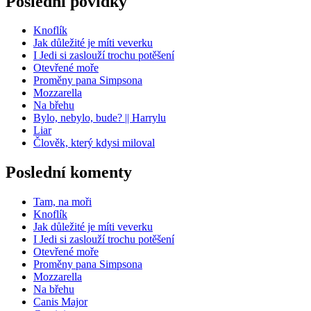
Poslední povídky
Knoflík
Jak důležité je míti veverku
I Jedi si zaslouží trochu potěšení
Otevřené moře
Proměny pana Simpsona
Mozzarella
Na břehu
Bylo, nebylo, bude? || Harrylu
Liar
Člověk, který kdysi miloval
Poslední komenty
Tam, na moři
Knoflík
Jak důležité je míti veverku
I Jedi si zaslouží trochu potěšení
Otevřené moře
Proměny pana Simpsona
Mozzarella
Na břehu
Canis Major