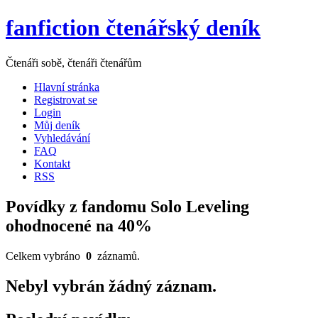
fanfiction čtenářský deník
Čtenáři sobě, čtenáři čtenářům
Hlavní stránka
Registrovat se
Login
Můj deník
Vyhledávání
FAQ
Kontakt
RSS
Povídky z fandomu Solo Leveling
ohodnocené na 40%
Celkem vybráno
0
záznamů.
Nebyl vybrán žádný záznam.