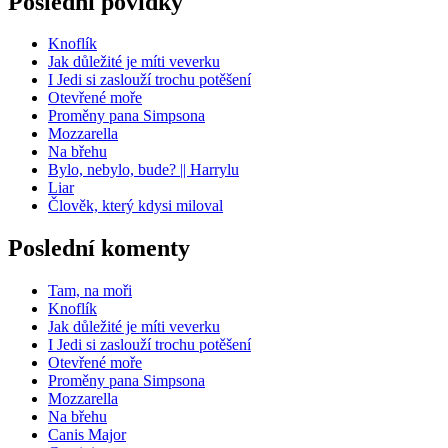
Poslední povídky
Knoflík
Jak důležité je míti veverku
I Jedi si zaslouží trochu potěšení
Otevřené moře
Proměny pana Simpsona
Mozzarella
Na břehu
Bylo, nebylo, bude? || Harrylu
Liar
Člověk, který kdysi miloval
Poslední komenty
Tam, na moři
Knoflík
Jak důležité je míti veverku
I Jedi si zaslouží trochu potěšení
Otevřené moře
Proměny pana Simpsona
Mozzarella
Na břehu
Canis Major