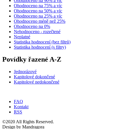
Ohodnoceno na 90% a víc
Ohodnoceno na 75% a víc
Ohodnoceno na 50% a víc
Ohodnoceno na 25% a víc
Ohodnoceno méně než 25%
Ohodnoceno na 0%
Nehodnoceno - rozečtené
Neplatné
Statistika hodnocení (bez filtrů)
Statistika hodnocení (s filtry)
Povídky řazené A-Z
Jednorázové
Kapitolové dokončené
Kapitolové nedokončené
FAQ
Kontakt
RSS
©2020 All Rights Reserved.
Design by Mandragora