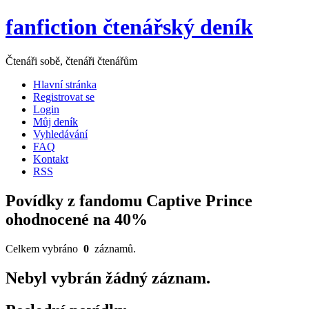
fanfiction čtenářský deník
Čtenáři sobě, čtenáři čtenářům
Hlavní stránka
Registrovat se
Login
Můj deník
Vyhledávání
FAQ
Kontakt
RSS
Povídky z fandomu Captive Prince
ohodnocené na 40%
Celkem vybráno
0
záznamů.
Nebyl vybrán žádný záznam.