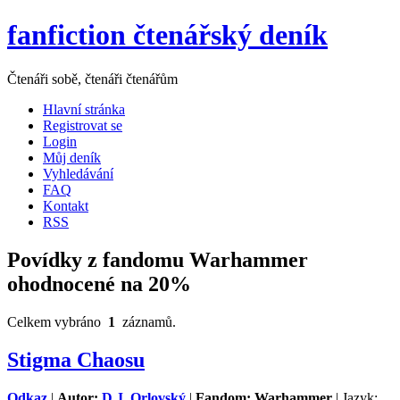
fanfiction čtenářský deník
Čtenáři sobě, čtenáři čtenářům
Hlavní stránka
Registrovat se
Login
Můj deník
Vyhledávání
FAQ
Kontakt
RSS
Povídky z fandomu Warhammer
ohodnocené na 20%
Celkem vybráno
1
záznamů.
Stigma Chaosu
Odkaz
|
Autor:
D.J. Orlovský
|
Fandom: Warhammer
| Jazyk: