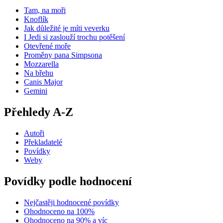
Tam, na moři
Knoflík
Jak důležité je míti veverku
I Jedi si zaslouží trochu potěšení
Otevřené moře
Proměny pana Simpsona
Mozzarella
Na břehu
Canis Major
Gemini
Přehledy A-Z
Autoři
Překladatelé
Povídky
Weby
Povídky podle hodnocení
Nejčastěji hodnocené povídky
Ohodnoceno na 100%
Ohodnoceno na 90% a víc