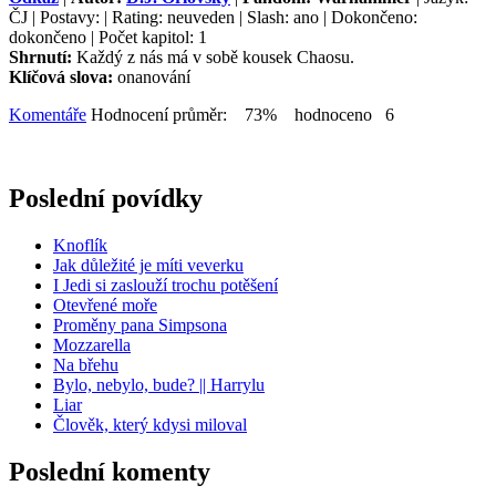
ČJ | Postavy: | Rating: neuveden | Slash: ano | Dokončeno:
dokončeno | Počet kapitol: 1
Shrnutí:
Každý z nás má v sobě kousek Chaosu.
Klíčová slova:
onanování
Komentáře
Hodnocení průměr: 73% hodnoceno 6
Poslední povídky
Knoflík
Jak důležité je míti veverku
I Jedi si zaslouží trochu potěšení
Otevřené moře
Proměny pana Simpsona
Mozzarella
Na břehu
Bylo, nebylo, bude? || Harrylu
Liar
Člověk, který kdysi miloval
Poslední komenty