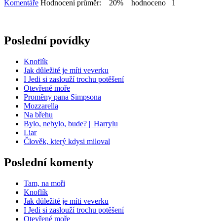
Komentáře
Hodnocení průměr: 20% hodnoceno 1
Poslední povídky
Knoflík
Jak důležité je míti veverku
I Jedi si zaslouží trochu potěšení
Otevřené moře
Proměny pana Simpsona
Mozzarella
Na břehu
Bylo, nebylo, bude? || Harrylu
Liar
Člověk, který kdysi miloval
Poslední komenty
Tam, na moři
Knoflík
Jak důležité je míti veverku
I Jedi si zaslouží trochu potěšení
Otevřené moře