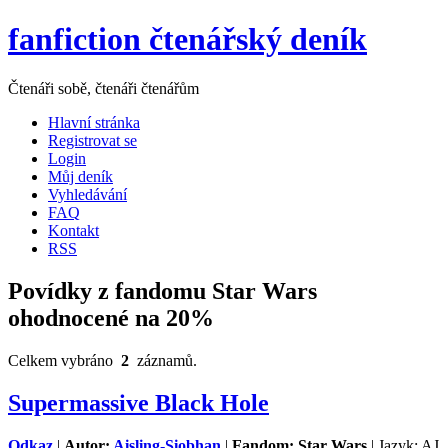
fanfiction čtenářský deník
Čtenáři sobě, čtenáři čtenářům
Hlavní stránka
Registrovat se
Login
Můj deník
Vyhledávání
FAQ
Kontakt
RSS
Povídky z fandomu Star Wars
ohodnocené na 20%
Celkem vybráno
2
záznamů.
Supermassive Black Hole
Odkaz
|
Autor:
Aisling-Siobhan
|
Fandom: Star Wars
| Jazyk: AJ