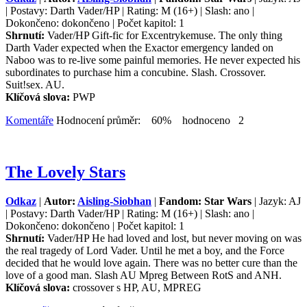
| Postavy: Darth Vader/HP | Rating: M (16+) | Slash: ano |
Dokončeno: dokončeno | Počet kapitol: 1
Shrnutí:
Vader/HP Gift-fic for Excentrykemuse. The only thing
Darth Vader expected when the Exactor emergency landed on
Naboo was to re-live some painful memories. He never expected his
subordinates to purchase him a concubine. Slash. Crossover.
Suit!sex. AU.
Klíčová slova:
PWP
Komentáře
Hodnocení průměr: 60% hodnoceno 2
The Lovely Stars
Odkaz
|
Autor:
Aisling-Siobhan
|
Fandom: Star Wars
| Jazyk: AJ
| Postavy: Darth Vader/HP | Rating: M (16+) | Slash: ano |
Dokončeno: dokončeno | Počet kapitol: 1
Shrnutí:
Vader/HP He had loved and lost, but never moving on was
the real tragedy of Lord Vader. Until he met a boy, and the Force
decided that he would love again. There was no better cure than the
love of a good man. Slash AU Mpreg Between RotS and ANH.
Klíčová slova:
crossover s HP, AU, MPREG