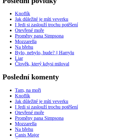
Poslední povídky
Knoflík
Jak důležité je míti veverku
I Jedi si zaslouží trochu potěšení
Otevřené moře
Proměny pana Simpsona
Mozzarella
Na břehu
Bylo, nebylo, bude? || Harrylu
Liar
Člověk, který kdysi miloval
Poslední komenty
Tam, na moři
Knoflík
Jak důležité je míti veverku
I Jedi si zaslouží trochu potěšení
Otevřené moře
Proměny pana Simpsona
Mozzarella
Na břehu
Canis Major