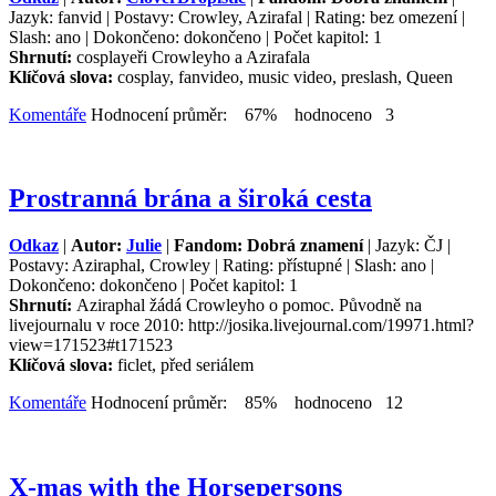
Jazyk: fanvid | Postavy: Crowley, Azirafal | Rating: bez omezení |
Slash: ano | Dokončeno: dokončeno | Počet kapitol: 1
Shrnutí:
cosplayeři Crowleyho a Azirafala
Klíčová slova:
cosplay, fanvideo, music video, preslash, Queen
Komentáře
Hodnocení průměr: 67% hodnoceno 3
Prostranná brána a široká cesta
Odkaz
|
Autor:
Julie
|
Fandom: Dobrá znamení
| Jazyk: ČJ |
Postavy: Aziraphal, Crowley | Rating: přístupné | Slash: ano |
Dokončeno: dokončeno | Počet kapitol: 1
Shrnutí:
Aziraphal žádá Crowleyho o pomoc. Původně na
livejournalu v roce 2010: http://josika.livejournal.com/19971.html?
view=171523#t171523
Klíčová slova:
ficlet, před seriálem
Komentáře
Hodnocení průměr: 85% hodnoceno 12
X-mas with the Horsepersons