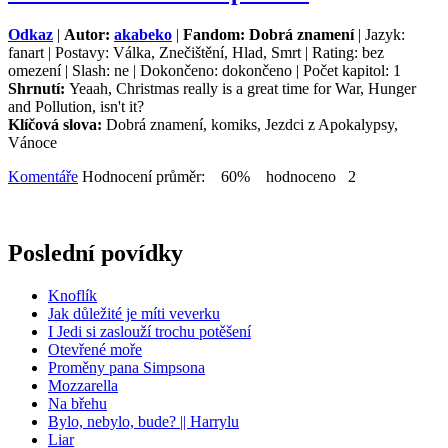
Odkaz
|
Autor:
akabeko
|
Fandom: Dobrá znamení
| Jazyk:
fanart | Postavy: Válka, Znečištění, Hlad, Smrt | Rating: bez
omezení | Slash: ne | Dokončeno: dokončeno | Počet kapitol: 1
Shrnutí:
Yeaah, Christmas really is a great time for War, Hunger
and Pollution, isn't it?
Klíčová slova:
Dobrá znamení, komiks, Jezdci z Apokalypsy,
Vánoce
Komentáře
Hodnocení průměr: 60% hodnoceno 2
Poslední povídky
Knoflík
Jak důležité je míti veverku
I Jedi si zaslouží trochu potěšení
Otevřené moře
Proměny pana Simpsona
Mozzarella
Na břehu
Bylo, nebylo, bude? || Harrylu
Liar