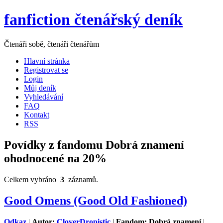
fanfiction čtenářský deník
Čtenáři sobě, čtenáři čtenářům
Hlavní stránka
Registrovat se
Login
Můj deník
Vyhledávání
FAQ
Kontakt
RSS
Povídky z fandomu Dobrá znamení
ohodnocené na 20%
Celkem vybráno
3
záznamů.
Good Omens (Good Old Fashioned)
Odkaz
|
Autor:
CloverDropistic
|
Fandom: Dobrá znamení
|