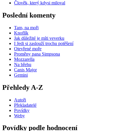
Člověk, který kdysi miloval
Poslední komenty
Tam, na moři
Knoflík
Jak důležité je míti veverku
I Jedi si zaslouží trochu potěšení
Otevřené moře
Proměny pana Simpsona
Mozzarella
Na břehu
Canis Major
Gemini
Přehledy A-Z
Autoři
Překladatelé
Povídky
Weby
Povídky podle hodnocení