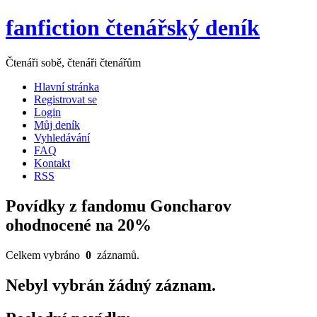
fanfiction čtenářský deník
Čtenáři sobě, čtenáři čtenářům
Hlavní stránka
Registrovat se
Login
Můj deník
Vyhledávání
FAQ
Kontakt
RSS
Povídky z fandomu Goncharov
ohodnocené na 20%
Celkem vybráno
0
záznamů.
Nebyl vybrán žádný záznam.