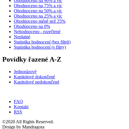
Ohodnoceno na 90% a víc
Ohodnoceno na 75% a víc
Ohodnoceno na 50% a víc
Ohodnoceno na 25% a víc
Ohodnoceno méně než 25%
Ohodnoceno na 0%
Nehodnoceno - rozečtené
Neplatné
Statistika hodnocení (bez filtrů)
Statistika hodnocení (s filtry)
Povídky řazené A-Z
Jednorázové
Kapitolové dokončené
Kapitolové nedokončené
FAQ
Kontakt
RSS
©2020 All Rights Reserved.
Design by Mandragora