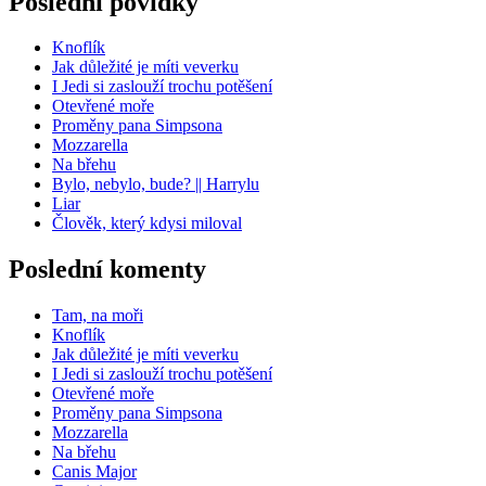
Poslední povídky
Knoflík
Jak důležité je míti veverku
I Jedi si zaslouží trochu potěšení
Otevřené moře
Proměny pana Simpsona
Mozzarella
Na břehu
Bylo, nebylo, bude? || Harrylu
Liar
Člověk, který kdysi miloval
Poslední komenty
Tam, na moři
Knoflík
Jak důležité je míti veverku
I Jedi si zaslouží trochu potěšení
Otevřené moře
Proměny pana Simpsona
Mozzarella
Na břehu
Canis Major