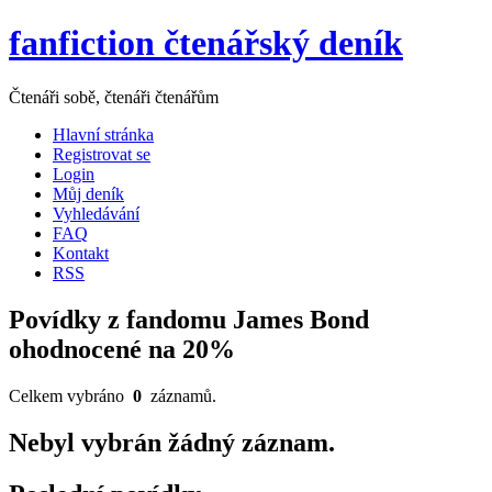
fanfiction čtenářský deník
Čtenáři sobě, čtenáři čtenářům
Hlavní stránka
Registrovat se
Login
Můj deník
Vyhledávání
FAQ
Kontakt
RSS
Povídky z fandomu James Bond
ohodnocené na 20%
Celkem vybráno
0
záznamů.
Nebyl vybrán žádný záznam.