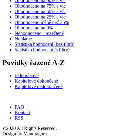
Ohodnoceno na 90% a víc
Ohodnoceno na 75% a víc
Ohodnoceno na 50% a víc
Ohodnoceno na 25% a víc
Ohodnoceno méně než 25%
Ohodnoceno na 0%
Nehodnoceno - rozečtené
Neplatné
Statistika hodnocení (bez filtrů)
Statistika hodnocení (s filtry)
Povídky řazené A-Z
Jednorázové
Kapitolové dokončené
Kapitolové nedokončené
FAQ
Kontakt
RSS
©2020 All Rights Reserved.
Design by Mandragora