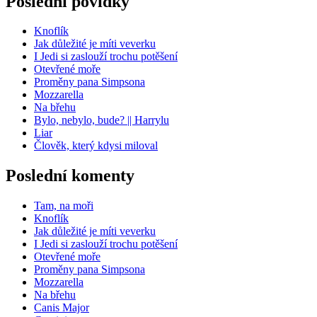
Poslední povídky
Knoflík
Jak důležité je míti veverku
I Jedi si zaslouží trochu potěšení
Otevřené moře
Proměny pana Simpsona
Mozzarella
Na břehu
Bylo, nebylo, bude? || Harrylu
Liar
Člověk, který kdysi miloval
Poslední komenty
Tam, na moři
Knoflík
Jak důležité je míti veverku
I Jedi si zaslouží trochu potěšení
Otevřené moře
Proměny pana Simpsona
Mozzarella
Na břehu
Canis Major