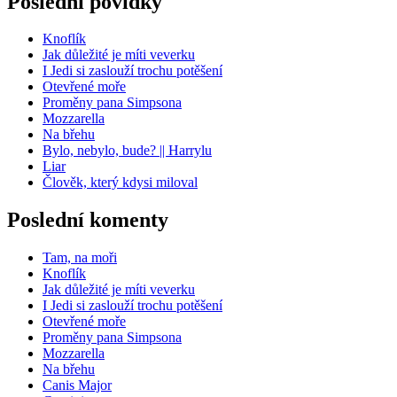
Poslední povídky
Knoflík
Jak důležité je míti veverku
I Jedi si zaslouží trochu potěšení
Otevřené moře
Proměny pana Simpsona
Mozzarella
Na břehu
Bylo, nebylo, bude? || Harrylu
Liar
Člověk, který kdysi miloval
Poslední komenty
Tam, na moři
Knoflík
Jak důležité je míti veverku
I Jedi si zaslouží trochu potěšení
Otevřené moře
Proměny pana Simpsona
Mozzarella
Na břehu
Canis Major