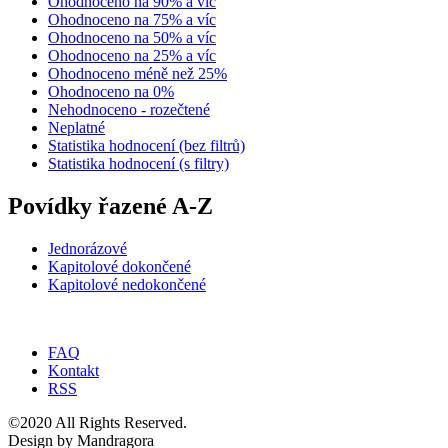
Ohodnoceno na 90% a víc
Ohodnoceno na 75% a víc
Ohodnoceno na 50% a víc
Ohodnoceno na 25% a víc
Ohodnoceno méně než 25%
Ohodnoceno na 0%
Nehodnoceno - rozečtené
Neplatné
Statistika hodnocení (bez filtrů)
Statistika hodnocení (s filtry)
Povídky řazené A-Z
Jednorázové
Kapitolové dokončené
Kapitolové nedokončené
FAQ
Kontakt
RSS
©2020 All Rights Reserved.
Design by Mandragora