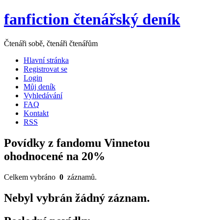
fanfiction čtenářský deník
Čtenáři sobě, čtenáři čtenářům
Hlavní stránka
Registrovat se
Login
Můj deník
Vyhledávání
FAQ
Kontakt
RSS
Povídky z fandomu Vinnetou
ohodnocené na 20%
Celkem vybráno
0
záznamů.
Nebyl vybrán žádný záznam.