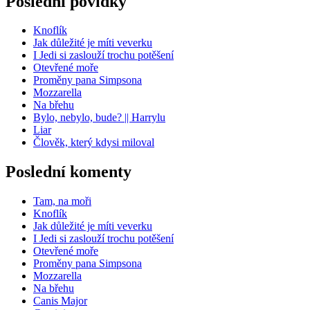
Poslední povídky
Knoflík
Jak důležité je míti veverku
I Jedi si zaslouží trochu potěšení
Otevřené moře
Proměny pana Simpsona
Mozzarella
Na břehu
Bylo, nebylo, bude? || Harrylu
Liar
Člověk, který kdysi miloval
Poslední komenty
Tam, na moři
Knoflík
Jak důležité je míti veverku
I Jedi si zaslouží trochu potěšení
Otevřené moře
Proměny pana Simpsona
Mozzarella
Na břehu
Canis Major