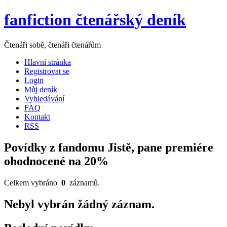
fanfiction čtenářský deník
Čtenáři sobě, čtenáři čtenářům
Hlavní stránka
Registrovat se
Login
Můj deník
Vyhledávání
FAQ
Kontakt
RSS
Povídky z fandomu Jistě, pane premiére
ohodnocené na 20%
Celkem vybráno
0
záznamů.
Nebyl vybrán žádný záznam.