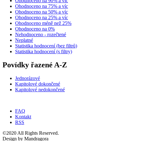
Ohodnoceno na 90% a víc
Ohodnoceno na 75% a víc
Ohodnoceno na 50% a víc
Ohodnoceno na 25% a víc
Ohodnoceno méně než 25%
Ohodnoceno na 0%
Nehodnoceno - rozečtené
Neplatné
Statistika hodnocení (bez filtrů)
Statistika hodnocení (s filtry)
Povídky řazené A-Z
Jednorázové
Kapitolové dokončené
Kapitolové nedokončené
FAQ
Kontakt
RSS
©2020 All Rights Reserved.
Design by Mandragora