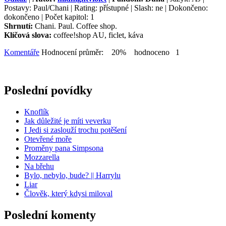
Postavy: Paul/Chani | Rating: přístupné | Slash: ne | Dokončeno:
dokončeno | Počet kapitol: 1
Shrnutí:
Chani. Paul. Coffee shop.
Klíčová slova:
coffee!shop AU, ficlet, káva
Komentáře
Hodnocení průměr: 20% hodnoceno 1
Poslední povídky
Knoflík
Jak důležité je míti veverku
I Jedi si zaslouží trochu potěšení
Otevřené moře
Proměny pana Simpsona
Mozzarella
Na břehu
Bylo, nebylo, bude? || Harrylu
Liar
Člověk, který kdysi miloval
Poslední komenty