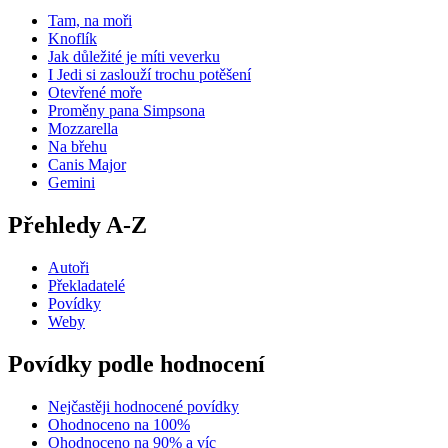
Tam, na moři
Knoflík
Jak důležité je míti veverku
I Jedi si zaslouží trochu potěšení
Otevřené moře
Proměny pana Simpsona
Mozzarella
Na břehu
Canis Major
Gemini
Přehledy A-Z
Autoři
Překladatelé
Povídky
Weby
Povídky podle hodnocení
Nejčastěji hodnocené povídky
Ohodnoceno na 100%
Ohodnoceno na 90% a víc