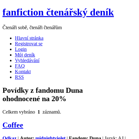
fanfiction čtenářský deník
Čtenáři sobě, čtenáři čtenářům
Hlavní stránka
Registrovat se
Login
Můj deník
Vyhledávání
FAQ
Kontakt
RSS
Povídky z fandomu Duna
ohodnocené na 20%
Celkem vybráno
1
záznamů.
Coffee
Odkaz
|
Autor:
midnightviolet
|
Fandom: Duna
| Jazyk: AJ |