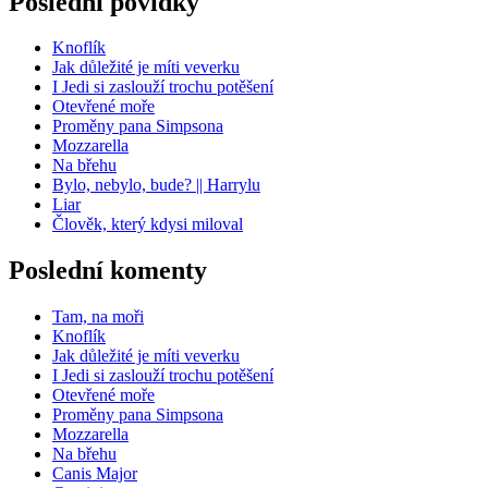
Poslední povídky
Knoflík
Jak důležité je míti veverku
I Jedi si zaslouží trochu potěšení
Otevřené moře
Proměny pana Simpsona
Mozzarella
Na břehu
Bylo, nebylo, bude? || Harrylu
Liar
Člověk, který kdysi miloval
Poslední komenty
Tam, na moři
Knoflík
Jak důležité je míti veverku
I Jedi si zaslouží trochu potěšení
Otevřené moře
Proměny pana Simpsona
Mozzarella
Na břehu
Canis Major