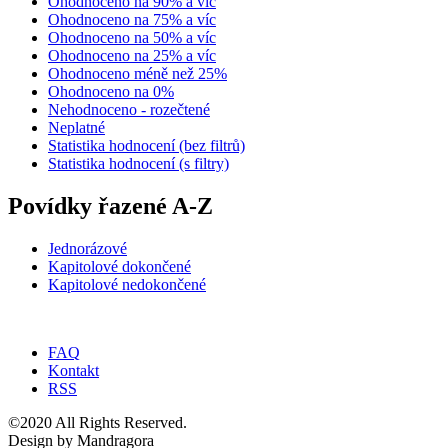
Ohodnoceno na 90% a víc
Ohodnoceno na 75% a víc
Ohodnoceno na 50% a víc
Ohodnoceno na 25% a víc
Ohodnoceno méně než 25%
Ohodnoceno na 0%
Nehodnoceno - rozečtené
Neplatné
Statistika hodnocení (bez filtrů)
Statistika hodnocení (s filtry)
Povídky řazené A-Z
Jednorázové
Kapitolové dokončené
Kapitolové nedokončené
FAQ
Kontakt
RSS
©2020 All Rights Reserved.
Design by Mandragora