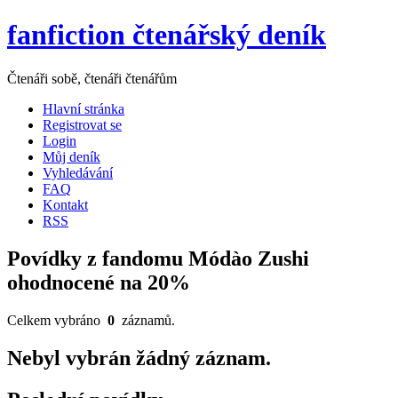
fanfiction čtenářský deník
Čtenáři sobě, čtenáři čtenářům
Hlavní stránka
Registrovat se
Login
Můj deník
Vyhledávání
FAQ
Kontakt
RSS
Povídky z fandomu Módào Zushi
ohodnocené na 20%
Celkem vybráno
0
záznamů.
Nebyl vybrán žádný záznam.