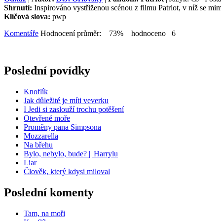
Shrnutí:
Inspirováno vystřiženou scénou z filmu Patriot, v níž se m
Klíčová slova:
pwp
Komentáře
Hodnocení průměr: 73% hodnoceno 6
Poslední povídky
Knoflík
Jak důležité je míti veverku
I Jedi si zaslouží trochu potěšení
Otevřené moře
Proměny pana Simpsona
Mozzarella
Na břehu
Bylo, nebylo, bude? || Harrylu
Liar
Člověk, který kdysi miloval
Poslední komenty
Tam, na moři