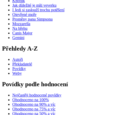
Knoflík
Jak důležité je míti veverku
I Jedi si zaslouží trochu potěšení
Otevřené moře
Proměny pana Simpsona
Mozzarella
Na břehu
Canis Major
Gemini
Přehledy A-Z
Autoři
Překladatelé
Povídky
Weby
Povídky podle hodnocení
Nejčastěji hodnocené povídky
Ohodnoceno na 100%
Ohodnoceno na 90% a víc
Ohodnoceno na 75% a víc
Ohodnoceno na 50% a víc