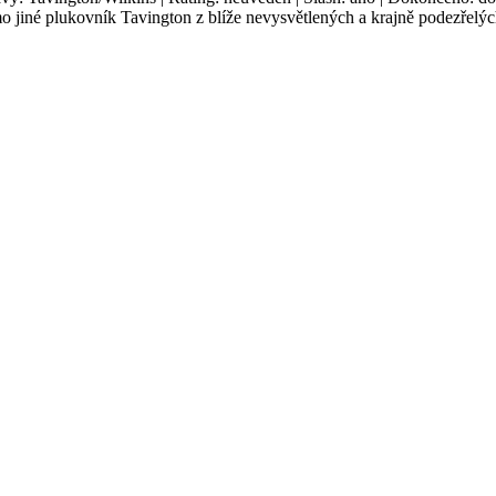
imo jiné plukovník Tavington z blíže nevysvětlených a krajně podezře