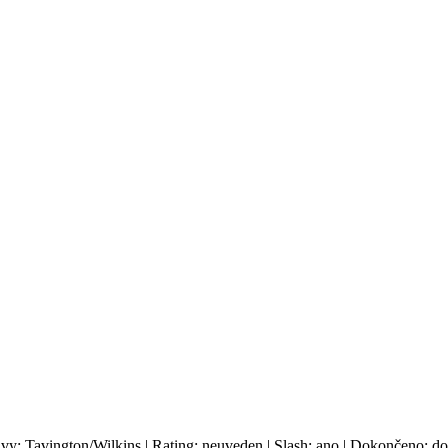
avy: Tavington/Wilkins | Rating: neuveden | Slash: ano | Dokončeno: do