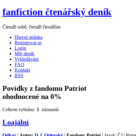
fanfiction čtenářský deník
Čtenáři sobě, čtenáři čtenářům
Hlavní stránka
Registrovat se
Login
Můj deník
Vyhledávání
FAQ
Kontakt
RSS
Povídky z fandomu Patriot
ohodnocené na 0%
Celkem vybráno
1
záznamů.
Loajální
Odkaz
|
Autor:
D.J. Orlovský
|
Fandom: Patriot
| Jazyk: ČJ | Post