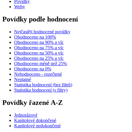
Povídky
Weby
Povídky podle hodnocení
Nejčastěji hodnocené povídky
Ohodnoceno na 100%
Ohodnoceno na 90% a víc
Ohodnoceno na 75% a víc
Ohodnoceno na 50% a víc
Ohodnoceno na 25% a víc
Ohodnoceno méně než 25%
Ohodnoceno na 0%
Nehodnoceno - rozečtené
Neplatné
Statistika hodnocení (bez filtrů)
Statistika hodnocení (s filtry)
Povídky řazené A-Z
Jednorázové
Kapitolové dokončené
Kapitolové nedokončené