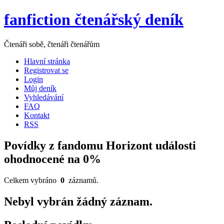
fanfiction čtenářský deník
Čtenáři sobě, čtenáři čtenářům
Hlavní stránka
Registrovat se
Login
Můj deník
Vyhledávání
FAQ
Kontakt
RSS
Povídky z fandomu Horizont události
ohodnocené na 0%
Celkem vybráno
0
záznamů.
Nebyl vybrán žádný záznam.