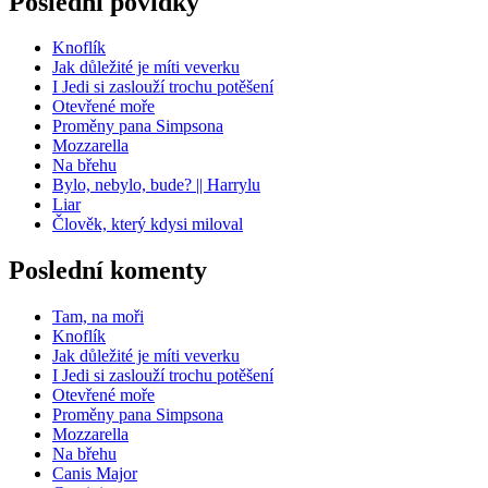
Poslední povídky
Knoflík
Jak důležité je míti veverku
I Jedi si zaslouží trochu potěšení
Otevřené moře
Proměny pana Simpsona
Mozzarella
Na břehu
Bylo, nebylo, bude? || Harrylu
Liar
Člověk, který kdysi miloval
Poslední komenty
Tam, na moři
Knoflík
Jak důležité je míti veverku
I Jedi si zaslouží trochu potěšení
Otevřené moře
Proměny pana Simpsona
Mozzarella
Na břehu
Canis Major