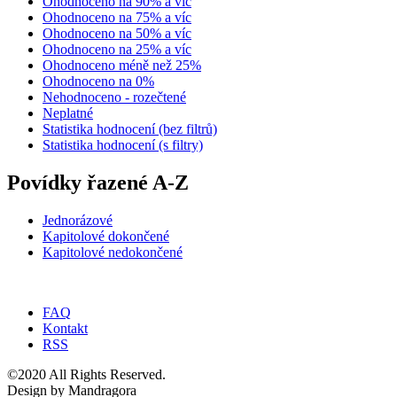
Ohodnoceno na 90% a víc
Ohodnoceno na 75% a víc
Ohodnoceno na 50% a víc
Ohodnoceno na 25% a víc
Ohodnoceno méně než 25%
Ohodnoceno na 0%
Nehodnoceno - rozečtené
Neplatné
Statistika hodnocení (bez filtrů)
Statistika hodnocení (s filtry)
Povídky řazené A-Z
Jednorázové
Kapitolové dokončené
Kapitolové nedokončené
FAQ
Kontakt
RSS
©2020 All Rights Reserved.
Design by Mandragora