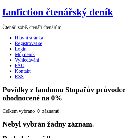
fanfiction čtenářský deník
Čtenáři sobě, čtenáři čtenářům
Hlavní stránka
Registrovat se
Login
Můj deník
Vyhledávání
FAQ
Kontakt
RSS
Povídky z fandomu Stopařův průvodce
ohodnocené na 0%
Celkem vybráno
0
záznamů.
Nebyl vybrán žádný záznam.