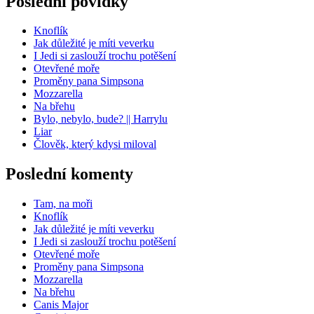
Poslední povídky
Knoflík
Jak důležité je míti veverku
I Jedi si zaslouží trochu potěšení
Otevřené moře
Proměny pana Simpsona
Mozzarella
Na břehu
Bylo, nebylo, bude? || Harrylu
Liar
Člověk, který kdysi miloval
Poslední komenty
Tam, na moři
Knoflík
Jak důležité je míti veverku
I Jedi si zaslouží trochu potěšení
Otevřené moře
Proměny pana Simpsona
Mozzarella
Na břehu
Canis Major