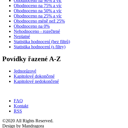
Ohodnoceno na 90% a víc
Ohodnoceno na 75% a víc
Ohodnoceno na 50% a víc
Ohodnoceno na 25% a víc
Ohodnoceno méně než 25%
Ohodnoceno na 0%
Nehodnoceno - rozečtené
Neplatné
Statistika hodnocení (bez filtrů)
Statistika hodnocení (s filtry)
Povídky řazené A-Z
Jednorázové
Kapitolové dokončené
Kapitolové nedokončené
FAQ
Kontakt
RSS
©2020 All Rights Reserved.
Design by Mandragora