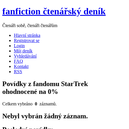
fanfiction čtenářský deník
Čtenáři sobě, čtenáři čtenářům
Hlavní stránka
Registrovat se
Login
Můj deník
Vyhledávání
FAQ
Kontakt
RSS
Povídky z fandomu StarTrek
ohodnocené na 0%
Celkem vybráno
0
záznamů.
Nebyl vybrán žádný záznam.