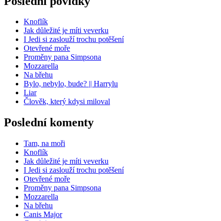
Poslední povídky
Knoflík
Jak důležité je míti veverku
I Jedi si zaslouží trochu potěšení
Otevřené moře
Proměny pana Simpsona
Mozzarella
Na břehu
Bylo, nebylo, bude? || Harrylu
Liar
Člověk, který kdysi miloval
Poslední komenty
Tam, na moři
Knoflík
Jak důležité je míti veverku
I Jedi si zaslouží trochu potěšení
Otevřené moře
Proměny pana Simpsona
Mozzarella
Na břehu
Canis Major