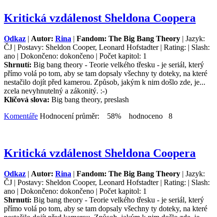
Kritická vzdálenost Sheldona Coopera
Odkaz
|
Autor:
Rina
|
Fandom: The Big Bang Theory
| Jazyk:
ČJ | Postavy: Sheldon Cooper, Leonard Hofstadter | Rating: | Slash:
ano | Dokončeno: dokončeno | Počet kapitol: 1
Shrnutí:
Big bang theory - Teorie velkého třesku - je seriál, který
přímo volá po tom, aby se tam dopsaly všechny ty doteky, na které
nestačilo dojít před kamerou. Způsob, jakým k nim došlo zde, je...
zcela nevyhnutelný a zákonitý. :-)
Klíčová slova:
Big bang theory, preslash
Komentáře
Hodnocení průměr: 58% hodnoceno 8
Kritická vzdálenost Sheldona Coopera
Odkaz
|
Autor:
Rina
|
Fandom: The Big Bang Theory
| Jazyk:
ČJ | Postavy: Sheldon Cooper, Leonard Hofstadter | Rating: | Slash:
ano | Dokončeno: dokončeno | Počet kapitol: 1
Shrnutí:
Big bang theory - Teorie velkého třesku - je seriál, který
přímo volá po tom, aby se tam dopsaly všechny ty doteky, na které