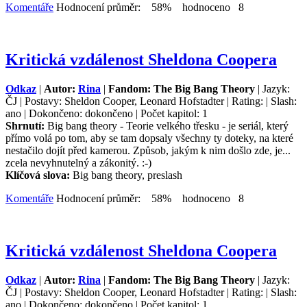
Komentáře
Hodnocení průměr: 58% hodnoceno 8
Kritická vzdálenost Sheldona Coopera
Odkaz
|
Autor:
Rina
|
Fandom: The Big Bang Theory
| Jazyk:
ČJ | Postavy: Sheldon Cooper, Leonard Hofstadter | Rating: | Slash:
ano | Dokončeno: dokončeno | Počet kapitol: 1
Shrnutí:
Big bang theory - Teorie velkého třesku - je seriál, který
přímo volá po tom, aby se tam dopsaly všechny ty doteky, na které
nestačilo dojít před kamerou. Způsob, jakým k nim došlo zde, je...
zcela nevyhnutelný a zákonitý. :-)
Klíčová slova:
Big bang theory, preslash
Komentáře
Hodnocení průměr: 58% hodnoceno 8
Kritická vzdálenost Sheldona Coopera
Odkaz
|
Autor:
Rina
|
Fandom: The Big Bang Theory
| Jazyk:
ČJ | Postavy: Sheldon Cooper, Leonard Hofstadter | Rating: | Slash:
ano | Dokončeno: dokončeno | Počet kapitol: 1