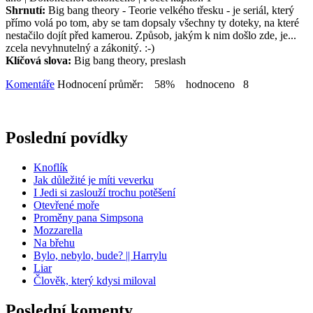
Shrnutí:
Big bang theory - Teorie velkého třesku - je seriál, který
přímo volá po tom, aby se tam dopsaly všechny ty doteky, na které
nestačilo dojít před kamerou. Způsob, jakým k nim došlo zde, je...
zcela nevyhnutelný a zákonitý. :-)
Klíčová slova:
Big bang theory, preslash
Komentáře
Hodnocení průměr: 58% hodnoceno 8
Poslední povídky
Knoflík
Jak důležité je míti veverku
I Jedi si zaslouží trochu potěšení
Otevřené moře
Proměny pana Simpsona
Mozzarella
Na břehu
Bylo, nebylo, bude? || Harrylu
Liar
Člověk, který kdysi miloval
Poslední komenty