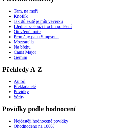
Tam, na moři
Knoflík
Jak důležité je míti veverku
I Jedi si zaslouží trochu potěšení
Otevřené moře
Proměny pana Simpsona
Mozzarella
Na břehu
Canis Major
Gemini
Přehledy A-Z
Autoři
Překladatelé
Povídky
Weby
Povídky podle hodnocení
Nejčastěji hodnocené povídky
Ohodnoceno na 100%