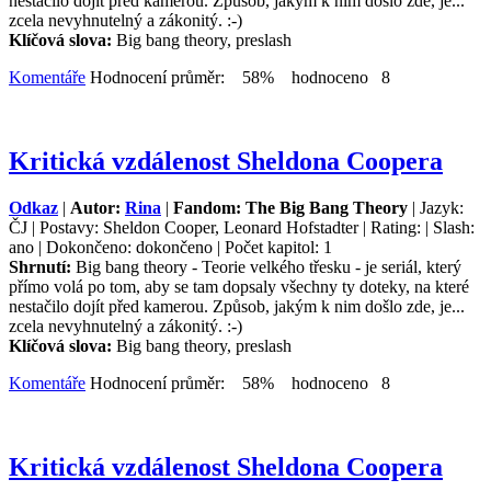
nestačilo dojít před kamerou. Způsob, jakým k nim došlo zde, je...
zcela nevyhnutelný a zákonitý. :-)
Klíčová slova:
Big bang theory, preslash
Komentáře
Hodnocení průměr: 58% hodnoceno 8
Kritická vzdálenost Sheldona Coopera
Odkaz
|
Autor:
Rina
|
Fandom: The Big Bang Theory
| Jazyk:
ČJ | Postavy: Sheldon Cooper, Leonard Hofstadter | Rating: | Slash:
ano | Dokončeno: dokončeno | Počet kapitol: 1
Shrnutí:
Big bang theory - Teorie velkého třesku - je seriál, který
přímo volá po tom, aby se tam dopsaly všechny ty doteky, na které
nestačilo dojít před kamerou. Způsob, jakým k nim došlo zde, je...
zcela nevyhnutelný a zákonitý. :-)
Klíčová slova:
Big bang theory, preslash
Komentáře
Hodnocení průměr: 58% hodnoceno 8
Kritická vzdálenost Sheldona Coopera