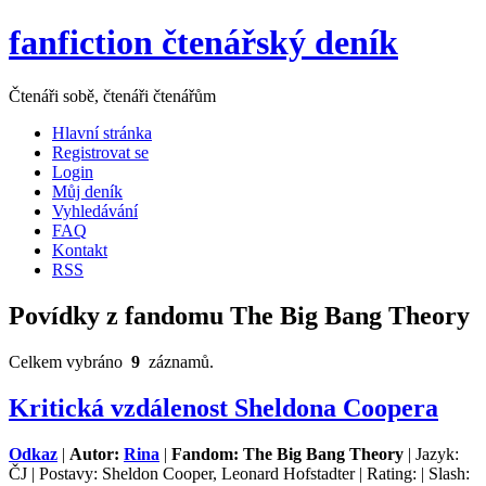
fanfiction čtenářský deník
Čtenáři sobě, čtenáři čtenářům
Hlavní stránka
Registrovat se
Login
Můj deník
Vyhledávání
FAQ
Kontakt
RSS
Povídky z fandomu The Big Bang Theory
Celkem vybráno
9
záznamů.
Kritická vzdálenost Sheldona Coopera
Odkaz
|
Autor:
Rina
|
Fandom: The Big Bang Theory
| Jazyk:
ČJ | Postavy: Sheldon Cooper, Leonard Hofstadter | Rating: | Slash: