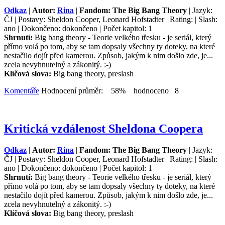
Odkaz
|
Autor:
Rina
|
Fandom: The Big Bang Theory
| Jazyk:
ČJ | Postavy: Sheldon Cooper, Leonard Hofstadter | Rating: | Slash:
ano | Dokončeno: dokončeno | Počet kapitol: 1
Shrnutí:
Big bang theory - Teorie velkého třesku - je seriál, který
přímo volá po tom, aby se tam dopsaly všechny ty doteky, na které
nestačilo dojít před kamerou. Způsob, jakým k nim došlo zde, je...
zcela nevyhnutelný a zákonitý. :-)
Klíčová slova:
Big bang theory, preslash
Komentáře
Hodnocení průměr: 58% hodnoceno 8
Kritická vzdálenost Sheldona Coopera
Odkaz
|
Autor:
Rina
|
Fandom: The Big Bang Theory
| Jazyk:
ČJ | Postavy: Sheldon Cooper, Leonard Hofstadter | Rating: | Slash:
ano | Dokončeno: dokončeno | Počet kapitol: 1
Shrnutí:
Big bang theory - Teorie velkého třesku - je seriál, který
přímo volá po tom, aby se tam dopsaly všechny ty doteky, na které
nestačilo dojít před kamerou. Způsob, jakým k nim došlo zde, je...
zcela nevyhnutelný a zákonitý. :-)
Klíčová slova:
Big bang theory, preslash