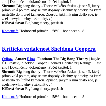
ano | Dokončeno: dokončeno | Počet kapitol: 1
Shrnutí:
Big bang theory - Teorie velkého třesku - je seriál, který
přímo volá po tom, aby se tam dopsaly všechny ty doteky, na které
nestačilo dojít před kamerou. Způsob, jakým k nim došlo zde, je...
zcela nevyhnutelný a zákonitý. :-)
Klíčová slova:
Big bang theory, preslash
Komentáře
Hodnocení průměr: 58% hodnoceno 8
Kritická vzdálenost Sheldona Coopera
Odkaz
|
Autor:
Rina
|
Fandom: The Big Bang Theory
| Jazyk:
ČJ | Postavy: Sheldon Cooper, Leonard Hofstadter | Rating: | Slash:
ano | Dokončeno: dokončeno | Počet kapitol: 1
Shrnutí:
Big bang theory - Teorie velkého třesku - je seriál, který
přímo volá po tom, aby se tam dopsaly všechny ty doteky, na které
nestačilo dojít před kamerou. Způsob, jakým k nim došlo zde, je...
zcela nevyhnutelný a zákonitý. :-)
Klíčová slova:
Big bang theory, preslash
Komentáře
Hodnocení průměr: 58% hodnoceno 8