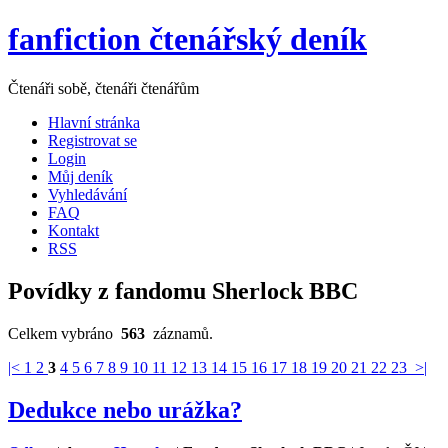
fanfiction čtenářský deník
Čtenáři sobě, čtenáři čtenářům
Hlavní stránka
Registrovat se
Login
Můj deník
Vyhledávání
FAQ
Kontakt
RSS
Povídky z fandomu Sherlock BBC
Celkem vybráno
563
záznamů.
|<
1
2
3
4
5
6
7
8
9
10
11
12
13
14
15
16
17
18
19
20
21
22
23
>|
Dedukce nebo urážka?