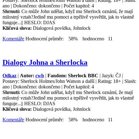
Postavy: Sherlock Holmes/John Watson a další | Rating: 18+ | Slash:
ano | Dokončeno: dokončeno | Počet kapitol: 4
Shrnutí:
Co může John udělat, když mu Sherlock oznámí, že mají
milostný vztah?Jedině mu pomoct a trpělivě vysvětlit, jak to vlastně
funguje...|| HESLO: DJAS
Klíčová slova:
Dialogová povídka, Johnlock
Komentáře
Hodnocení průměr: 58% hodnoceno 11
Dialogy Johna a Sherlocka
Odkaz
|
Autor:
cwb
|
Fandom: Sherlock BBC
| Jazyk: ČJ |
Postavy: Sherlock Holmes/John Watson a další | Rating: 18+ | Slash:
ano | Dokončeno: dokončeno | Počet kapitol: 4
Shrnutí:
Co může John udělat, když mu Sherlock oznámí, že mají
milostný vztah?Jedině mu pomoct a trpělivě vysvětlit, jak to vlastně
funguje...|| HESLO: DJAS
Klíčová slova:
Dialogová povídka, Johnlock
Komentáře
Hodnocení průměr: 58% hodnoceno 11