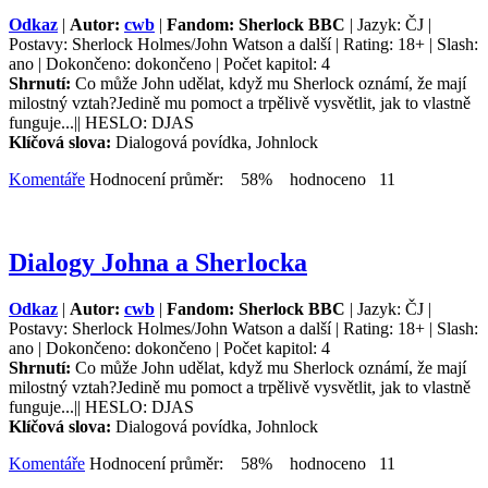
Odkaz
|
Autor:
cwb
|
Fandom: Sherlock BBC
| Jazyk: ČJ |
Postavy: Sherlock Holmes/John Watson a další | Rating: 18+ | Slash:
ano | Dokončeno: dokončeno | Počet kapitol: 4
Shrnutí:
Co může John udělat, když mu Sherlock oznámí, že mají
milostný vztah?Jedině mu pomoct a trpělivě vysvětlit, jak to vlastně
funguje...|| HESLO: DJAS
Klíčová slova:
Dialogová povídka, Johnlock
Komentáře
Hodnocení průměr: 58% hodnoceno 11
Dialogy Johna a Sherlocka
Odkaz
|
Autor:
cwb
|
Fandom: Sherlock BBC
| Jazyk: ČJ |
Postavy: Sherlock Holmes/John Watson a další | Rating: 18+ | Slash:
ano | Dokončeno: dokončeno | Počet kapitol: 4
Shrnutí:
Co může John udělat, když mu Sherlock oznámí, že mají
milostný vztah?Jedině mu pomoct a trpělivě vysvětlit, jak to vlastně
funguje...|| HESLO: DJAS
Klíčová slova:
Dialogová povídka, Johnlock
Komentáře
Hodnocení průměr: 58% hodnoceno 11