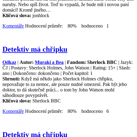
naruby. Nebo spíš život. Teď to vypadá, že bude mít i novou paní
domácí! Kromě jiného…
Klíčová slova:
jonhlock
Komentáře
Hodnocení průměr: 80% hodnoceno 1
Detektiv má chřipku
Odkaz
|
Autor:
Muraki a Bea
|
Fandom: Sherlock BBC
| Jazyk:
ČJ | Postavy: Sherlock Holmes, John Watson | Rating: 15+ | Slash:
ano | Dokončeno: dokončeno | Počet kapitol: 1
Shrnutí:
Když má někdo jako Sherlock Holmes chřipku,
nepovažuje to za nemoc, ale pouze nudné omezení. Pak být jeho
doktor, to dá skutečně práci... o tom by John Watson mohl
sáhodlouze povyprávět.
Klíčová slova:
Sherlock BBC
Komentáře
Hodnocení průměr: 80% hodnoceno 6
Detektiv má chřipku