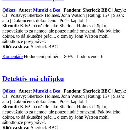
Odkaz
|
Autor:
Muraki a Bea
|
Fandom: Sherlock BBC
| Jazyk:
ČJ | Postavy: Sherlock Holmes, John Watson | Rating: 15+ | Slash:
ano | Dokončeno: dokončeno | Počet kapitol: 1
Shrnutí:
Když má někdo jako Sherlock Holmes chřipku,
nepovažuje to za nemoc, ale pouze nudné omezení. Pak být jeho
doktor, to dá skutečně práci... o tom by John Watson mohl
sáhodlouze povyprávět.
Klíčová slova:
Sherlock BBC
Komentáře
Hodnocení průměr: 80% hodnoceno 6
Detektiv má chřipku
Odkaz
|
Autor:
Muraki a Bea
|
Fandom: Sherlock BBC
| Jazyk:
ČJ | Postavy: Sherlock Holmes, John Watson | Rating: 15+ | Slash:
ano | Dokončeno: dokončeno | Počet kapitol: 1
Shrnutí:
Když má někdo jako Sherlock Holmes chřipku,
nepovažuje to za nemoc, ale pouze nudné omezení. Pak být jeho
doktor, to dá skutečně práci... o tom by John Watson mohl
sáhodlouze povyprávět.
Klíčová slova:
Sherlock BBC