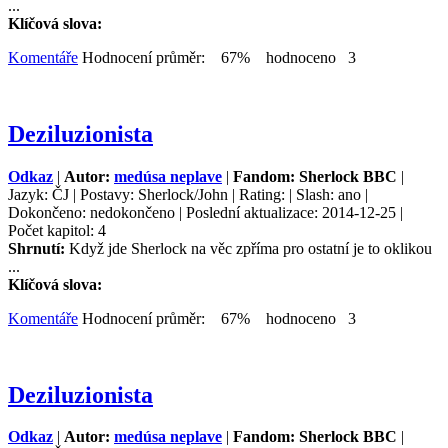
...
Klíčová slova:
Komentáře
Hodnocení průměr: 67% hodnoceno 3
Deziluzionista
Odkaz
|
Autor:
medúsa neplave
|
Fandom: Sherlock BBC
|
Jazyk: ČJ | Postavy: Sherlock/John | Rating: | Slash: ano |
Dokončeno: nedokončeno | Poslední aktualizace: 2014-12-25 |
Počet kapitol: 4
Shrnutí:
Když jde Sherlock na věc zpříma pro ostatní je to oklikou
...
Klíčová slova:
Komentáře
Hodnocení průměr: 67% hodnoceno 3
Deziluzionista
Odkaz
|
Autor:
medúsa neplave
|
Fandom: Sherlock BBC
|