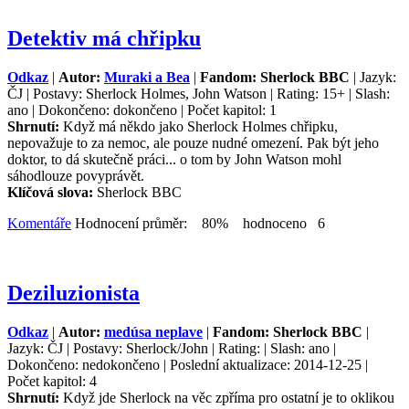
Detektiv má chřipku
Odkaz
|
Autor:
Muraki a Bea
|
Fandom: Sherlock BBC
| Jazyk:
ČJ | Postavy: Sherlock Holmes, John Watson | Rating: 15+ | Slash:
ano | Dokončeno: dokončeno | Počet kapitol: 1
Shrnutí:
Když má někdo jako Sherlock Holmes chřipku,
nepovažuje to za nemoc, ale pouze nudné omezení. Pak být jeho
doktor, to dá skutečně práci... o tom by John Watson mohl
sáhodlouze povyprávět.
Klíčová slova:
Sherlock BBC
Komentáře
Hodnocení průměr: 80% hodnoceno 6
Deziluzionista
Odkaz
|
Autor:
medúsa neplave
|
Fandom: Sherlock BBC
|
Jazyk: ČJ | Postavy: Sherlock/John | Rating: | Slash: ano |
Dokončeno: nedokončeno | Poslední aktualizace: 2014-12-25 |
Počet kapitol: 4
Shrnutí:
Když jde Sherlock na věc zpříma pro ostatní je to oklikou