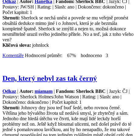
Odkaz
|
Autor:
Hanetka
|
Fandom: Sherlock BBC
| Jazyk: ČJ |
Postavy: JW/SH | Rating: | Slash: ano | Dokončeno: dokončeno |
Počet kapitol: 1
Shrnutí:
Sherlock se nechá unést a povede se mu veřejně pronést
obsáhlá dedukce mimo jiné i o Johnovi, která je ale bezmála
kompletně špatně. Sherlock se zmýlil a nejen to, možná dokonce
nesmiřitelně urazil svého jediného přítele. No a teď, jak z toho všeho
ven?
Klíčová slova:
johnlock
Komentáře
Hodnocení průměr: 67% hodnoceno 3
Den, který nebyl zas tak černý
Odkaz
|
Autor:
miamam
|
Fandom: Sherlock BBC
| Jazyk: ČJ |
Postavy: Sherlock Holmes/John Watson | Rating: | Slash: ano |
Dokončeno: dokončeno | Počet kapitol: 1
Shrnutí:
Johnovy dny jsou teď buď šedé, nebo rovnou černé.
Většina jeho bývalého života už nedává smysl, je zbytečný a sám.
Jednoho dne hledá útěchu ve čtvrti, kde mají lidé leckdy horší
problémy než on. Ještě když bloumal ulicemi, než došel právě do té
jedné s pomalovanou lavičkou, ani by ho nenapadlo, že mu takové
chmurné posedávání na tom jediném zvláštním místě obrátí celý den