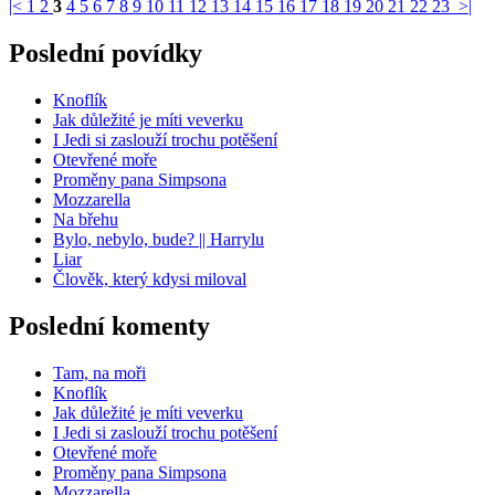
|<
1
2
3
4
5
6
7
8
9
10
11
12
13
14
15
16
17
18
19
20
21
22
23
>|
Poslední povídky
Knoflík
Jak důležité je míti veverku
I Jedi si zaslouží trochu potěšení
Otevřené moře
Proměny pana Simpsona
Mozzarella
Na břehu
Bylo, nebylo, bude? || Harrylu
Liar
Člověk, který kdysi miloval
Poslední komenty
Tam, na moři
Knoflík
Jak důležité je míti veverku
I Jedi si zaslouží trochu potěšení
Otevřené moře
Proměny pana Simpsona
Mozzarella