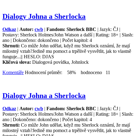
Dialogy Johna a Sherlocka
Odkaz
|
Autor:
cwb
|
Fandom: Sherlock BBC
| Jazyk: ČJ |
Postavy: Sherlock Holmes/John Watson a další | Rating: 18+ | Slash:
ano | Dokončeno: dokončeno | Počet kapitol: 4
Shrnutí:
Co může John udělat, když mu Sherlock oznámí, že mají
milostný vztah?Jedině mu pomoct a trpělivě vysvětlit, jak to vlastně
funguje...|| HESLO: DJAS
Klíčová slova:
Dialogová povídka, Johnlock
Komentáře
Hodnocení průměr: 58% hodnoceno 11
Dialogy Johna a Sherlocka
Odkaz
|
Autor:
cwb
|
Fandom: Sherlock BBC
| Jazyk: ČJ |
Postavy: Sherlock Holmes/John Watson a další | Rating: 18+ | Slash:
ano | Dokončeno: dokončeno | Počet kapitol: 4
Shrnutí:
Co může John udělat, když mu Sherlock oznámí, že mají
milostný vztah?Jedině mu pomoct a trpělivě vysvětlit, jak to vlastně
funguje...|| HESLO: DJAS