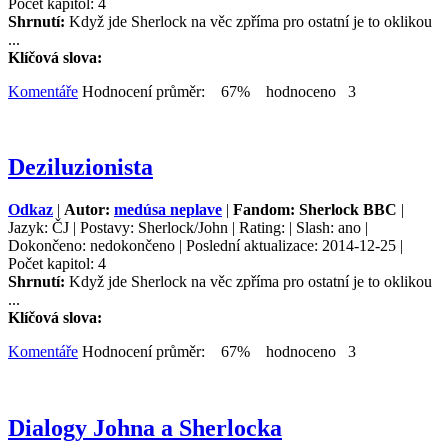
Počet kapitol: 4
Shrnutí:
Když jde Sherlock na věc zpříma pro ostatní je to oklikou
...
Klíčová slova:
Komentáře
Hodnocení průměr: 67% hodnoceno 3
Deziluzionista
Odkaz
|
Autor:
medúsa neplave
|
Fandom: Sherlock BBC
|
Jazyk: ČJ | Postavy: Sherlock/John | Rating: | Slash: ano |
Dokončeno: nedokončeno | Poslední aktualizace: 2014-12-25 |
Počet kapitol: 4
Shrnutí:
Když jde Sherlock na věc zpříma pro ostatní je to oklikou
...
Klíčová slova:
Komentáře
Hodnocení průměr: 67% hodnoceno 3
Dialogy Johna a Sherlocka