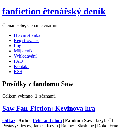
fanfiction čtenářský deník
Čtenáři sobě, čtenáři čtenářům
Hlavní stránka
Registrovat se
Login
Můj deník
Vyhledávání
FAQ
Kontakt
RSS
Povídky z fandomu Saw
Celkem vybráno
1
záznamů.
Saw Fan-Fiction: Kevinova hra
Odkaz
|
Autor:
Petr fan fiction
|
Fandom: Saw
| Jazyk: ČJ |
Postavy: Jigsaw, James, Kevin | Rating: | Slash: ne | Dokončeno: