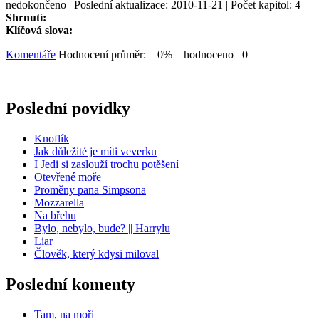
nedokončeno | Poslední aktualizace: 2010-11-21 | Počet kapitol: 4
Shrnutí:
Klíčová slova:
Komentáře
Hodnocení průměr: 0% hodnoceno 0
Poslední povídky
Knoflík
Jak důležité je míti veverku
I Jedi si zaslouží trochu potěšení
Otevřené moře
Proměny pana Simpsona
Mozzarella
Na břehu
Bylo, nebylo, bude? || Harrylu
Liar
Člověk, který kdysi miloval
Poslední komenty
Tam, na moři