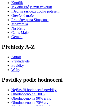
Knoflík
Jak důležité je míti veverku
I Jedi si zaslouží trochu potěšení
Otevřené moře
Proměny pana Simpsona
Mozzarella
Na břehu
Canis Major
Gemini
Přehledy A-Z
Autoři
Překladatelé
Povídky
Weby
Povídky podle hodnocení
Nejčastěji hodnocené povídky
Ohodnoceno na 100%
Ohodnoceno na 90% a víc
Ohodnoceno na 75% a víc