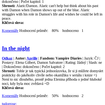
dokončeno | Počet kapitol: 1
Shrnutí:
Alaric/Damon. Alaric can't help but think about his past
with Damon when Damon shows up out of the blue. Alaric
struggles with his role in Damon's life and wishes he could be left in
peace.
Klíčová slova:
Komentáře
Hodnocení průměr: 80% hodnoceno 1
In the night
Odkaz
|
Autor:
Aprille
|
Fandom: Vampire Diaries
| Jazyk: ČJ |
Postavy: Elena Gilbert, Damon Salvatore | Rating: žádný | Slash: ne
| Dokončeno: dokončeno | Počet kapitol: 2
Shrnutí:
Tohle je tak typická jednorázovka, že si ji můžete domyslet
prakticky do jakékoliv chvíle nebo okamžiku v seriálu i knize =)
Není to nic dlouhého, prostě jedna Elenina příhoda o jedné hluboké
noci, kdy byla moc zvědavá =D
Klíčová slova:
Komentáře
Hodnocení průměr: 50% hodnoceno 2
tudorrose: