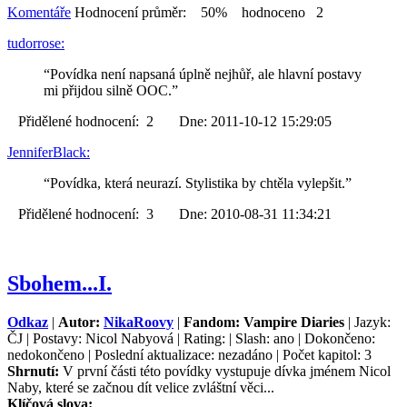
Komentáře
Hodnocení průměr: 50% hodnoceno 2
tudorrose:
“Povídka není napsaná úplně nejhůř, ale hlavní postavy
mi přijdou silně OOC.”
Přidělené hodnocení: 2 Dne: 2011-10-12 15:29:05
JenniferBlack:
“Povídka, která neurazí. Stylistika by chtěla vylepšit.”
Přidělené hodnocení: 3 Dne: 2010-08-31 11:34:21
Sbohem...I.
Odkaz
|
Autor:
NikaRoovy
|
Fandom: Vampire Diaries
| Jazyk:
ČJ | Postavy: Nicol Nabyová | Rating: | Slash: ano | Dokončeno:
nedokončeno | Poslední aktualizace: nezadáno | Počet kapitol: 3
Shrnutí:
V první části této povídky vystupuje dívka jménem Nicol
Naby, které se začnou dít velice zvláštní věci...
Klíčová slova: