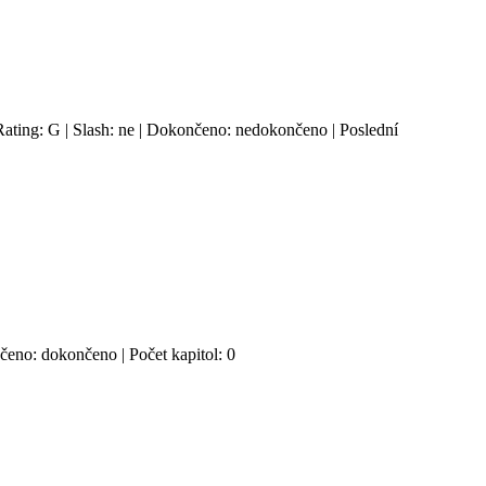
Rating: G | Slash: ne | Dokončeno: nedokončeno | Poslední
nčeno: dokončeno | Počet kapitol: 0