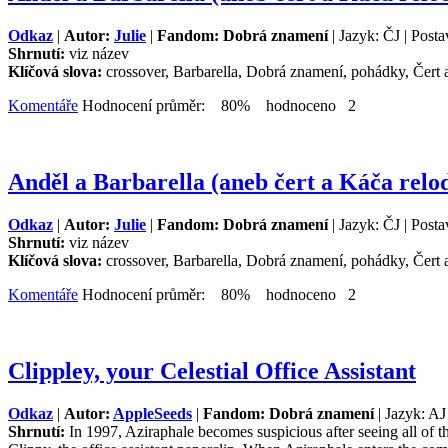
Odkaz
|
Autor:
Julie
|
Fandom: Dobrá znamení
| Jazyk: ČJ | Posta
Shrnutí:
viz název
Klíčová slova:
crossover, Barbarella, Dobrá znamení, pohádky, Čert a
Komentáře
Hodnocení průměr: 80% hodnoceno 2
Anděl a Barbarella (aneb čert a Káča relo
Odkaz
|
Autor:
Julie
|
Fandom: Dobrá znamení
| Jazyk: ČJ | Posta
Shrnutí:
viz název
Klíčová slova:
crossover, Barbarella, Dobrá znamení, pohádky, Čert a
Komentáře
Hodnocení průměr: 80% hodnoceno 2
Clippley, your Celestial Office Assistant
Odkaz
|
Autor:
AppleSeeds
|
Fandom: Dobrá znamení
| Jazyk: AJ
Shrnutí:
In 1997, Aziraphale becomes suspicious after seeing all of 