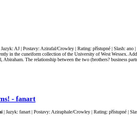
 Jazyk: AJ | Postavy: Azirafal/Crowley | Rating: přístupné | Slash: ano
tly in the cuneiform collection of the University of West Wessex. Addr
al, Abiraham. The relationship between the two (brothers? business part
ms! - fanart
í
| Jazyk: fanart | Postavy: Aziraphale/Crowley | Rating: přístupné | Sl