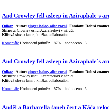
And Crowley fell asleep in Aziraphale´s ar
Odkaz
|
Autor:
ginger haloe, alice rovai
|
Fandom: Dobrá znamen
Shrnutí:
Crowley usnul Azarafaelovi v náruči.
Klíčová slova:
fanart, knížka, collaboration
Komentáře
Hodnocení průměr: 87% hodnoceno 3
And Crowley fell asleep in Aziraphale´s ar
Odkaz
|
Autor:
ginger haloe, alice rovai
|
Fandom: Dobrá znamen
Shrnutí:
Crowley usnul Azarafaelovi v náruči.
Klíčová slova:
fanart, knížka, collaboration
Komentáře
Hodnocení průměr: 87% hodnoceno 3
Anděl a Barbarella (aneb čert a Káča relo