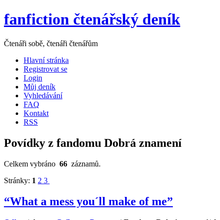
fanfiction čtenářský deník
Čtenáři sobě, čtenáři čtenářům
Hlavní stránka
Registrovat se
Login
Můj deník
Vyhledávání
FAQ
Kontakt
RSS
Povídky z fandomu Dobrá znamení
Celkem vybráno
66
záznamů.
Stránky:
1
2
3
“What a mess you´ll make of me”