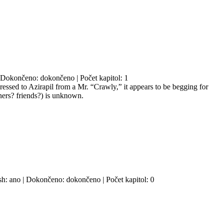
 | Dokončeno: dokončeno | Počet kapitol: 1
essed to Azirapil from a Mr. “Crawly,” it appears to be begging for
ners? friends?) is unknown.
ash: ano | Dokončeno: dokončeno | Počet kapitol: 0