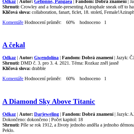
Odkaz
|
Autor:
Gefionne, Pangaea
|
Fandom: Dobrá znamení
| J
Shrnutí:
Crowley and a female-presenting Aziraphale sneak off to have
Klíčová slova:
collaboration, fanart, ficlet, 18. století, Female!Azirap
Komentáře
Hodnocení průměr: 60% hodnoceno 1
A čekal
Odkaz
|
Autor:
Gwendolína
|
Fandom: Dobrá znamení
| Jazyk: ČJ
Shrnutí:
DMD č. 3. pro 3. 4. 2021. Téma: Rozkaz zněl jasně
Klíčová slova:
drabble
Komentáře
Hodnocení průměr: 60% hodnoceno 1
A Diamond Sky Above Titanic
Odkaz
|
Autor:
Darjeweling
|
Fandom: Dobrá znamení
| Jazyk: A
Dokončeno: dokončeno | Počet kapitol: 18
Shrnutí:
Píše se rok 1912, a životy jednoho anděla a jednoho démona
Peklo.