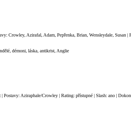
tavy: Crowley, Azirafal, Adam, Pepřenka, Brian, Wensleydale, Susan | 
ělé, démoni, láska, antikrist, Anglie
t | Postavy: Aziraphale/Crowley | Rating: přístupné | Slash: ano | Doko