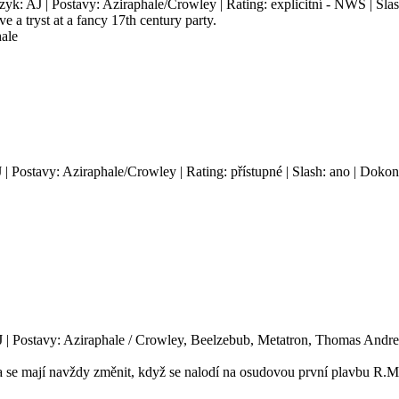
azyk: AJ | Postavy: Aziraphale/Crowley | Rating: explicitní - NWS | Sla
 a tryst at a fancy 17th century party.
hale
 | Postavy: Aziraphale/Crowley | Rating: přístupné | Slash: ano | Doko
J | Postavy: Aziraphale / Crowley, Beelzebub, Metatron, Thomas Andrews
 se mají navždy změnit, když se nalodí na osudovou první plavbu R.M.S