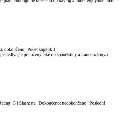
 to plan, although he does end up having a rather enjoyable time.
o: dokončeno | Počet kapitol: 1
ctedly. (Je přeložený také do španělštiny a francouzštiny.)
Rating: G | Slash: ne | Dokončeno: nedokončeno | Poslední