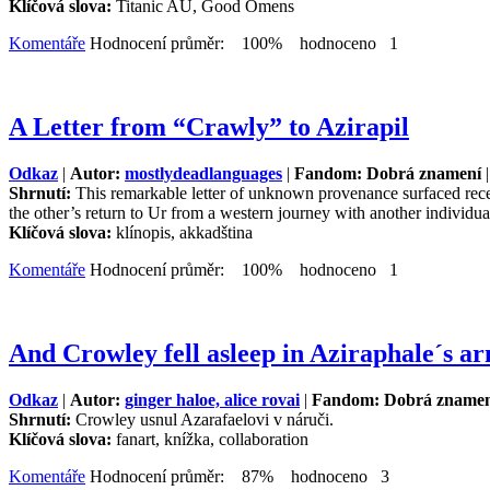
Klíčová slova:
Titanic AU, Good Omens
Komentáře
Hodnocení průměr: 100% hodnoceno 1
A Letter from “Crawly” to Azirapil
Odkaz
|
Autor:
mostlydeadlanguages
|
Fandom: Dobrá znamení
|
Shrnutí:
This remarkable letter of unknown provenance surfaced recen
the other’s return to Ur from a western journey with another individu
Klíčová slova:
klínopis, akkadština
Komentáře
Hodnocení průměr: 100% hodnoceno 1
And Crowley fell asleep in Aziraphale´s ar
Odkaz
|
Autor:
ginger haloe, alice rovai
|
Fandom: Dobrá znamen
Shrnutí:
Crowley usnul Azarafaelovi v náruči.
Klíčová slova:
fanart, knížka, collaboration
Komentáře
Hodnocení průměr: 87% hodnoceno 3