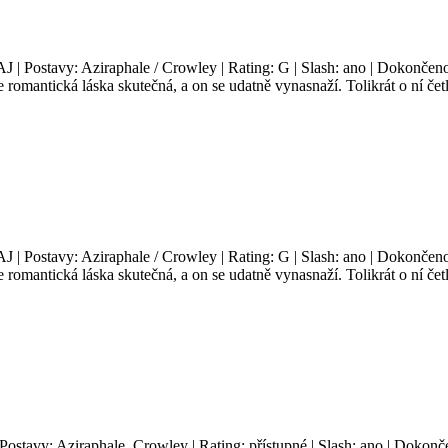
AJ | Postavy: Aziraphale / Crowley | Rating: G | Slash: ano | Dokončeno
omantická láska skutečná, a on se udatně vynasnaží. Tolikrát o ní četl
AJ | Postavy: Aziraphale / Crowley | Rating: G | Slash: ano | Dokončeno
omantická láska skutečná, a on se udatně vynasnaží. Tolikrát o ní četl
 Postavy: Aziraphale, Crowley | Rating: přístupné | Slash: ano | Dokonč