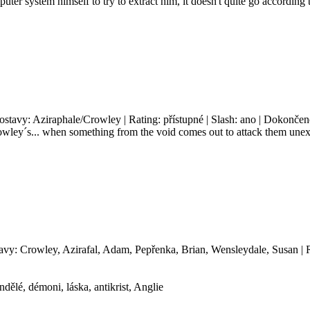
uter system himself to try to extract him, it doesn't quite go according
Postavy: Aziraphale/Crowley | Rating: přístupné | Slash: ano | Dokončen
wley´s... when something from the void comes out to attack them unexpe
tavy: Crowley, Azirafal, Adam, Pepřenka, Brian, Wensleydale, Susan | 
ělé, démoni, láska, antikrist, Anglie