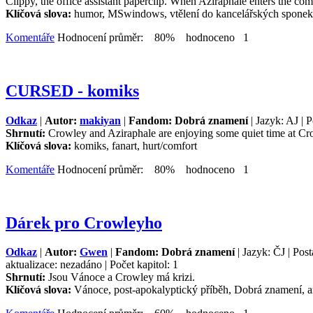
Clippy, the office assistant paperclip. When Aziraphale enters the comp
Klíčová slova:
humor, MSwindows, vtělení do kancelářských sponek
Komentáře
Hodnocení průměr: 80% hodnoceno 1
CURSED - komiks
Odkaz
|
Autor:
makiyan
|
Fandom: Dobrá znamení
| Jazyk: AJ | 
Shrnutí:
Crowley and Aziraphale are enjoying some quiet time at Cro
Klíčová slova:
komiks, fanart, hurt/comfort
Komentáře
Hodnocení průměr: 80% hodnoceno 1
Dárek pro Crowleyho
Odkaz
|
Autor:
Gwen
|
Fandom: Dobrá znamení
| Jazyk: ČJ | Pos
aktualizace: nezadáno | Počet kapitol: 1
Shrnutí:
Jsou Vánoce a Crowley má krizi.
Klíčová slova:
Vánoce, post-apokalyptický příběh, Dobrá znamení, and