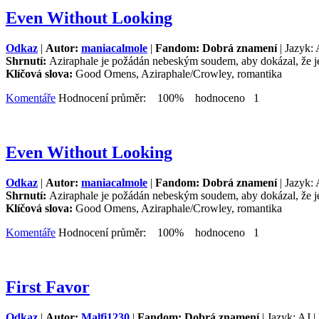
Even Without Looking
Odkaz
|
Autor:
maniacalmole
|
Fandom: Dobrá znamení
| Jazyk: 
Shrnutí:
Aziraphale je požádán nebeským soudem, aby dokázal, že je r
Klíčová slova:
Good Omens, Aziraphale/Crowley, romantika
Komentáře
Hodnocení průměr: 100% hodnoceno 1
Even Without Looking
Odkaz
|
Autor:
maniacalmole
|
Fandom: Dobrá znamení
| Jazyk: 
Shrnutí:
Aziraphale je požádán nebeským soudem, aby dokázal, že je r
Klíčová slova:
Good Omens, Aziraphale/Crowley, romantika
Komentáře
Hodnocení průměr: 100% hodnoceno 1
First Favor
Odkaz
|
Autor:
Malfi1230
|
Fandom: Dobrá znamení
| Jazyk: AJ |