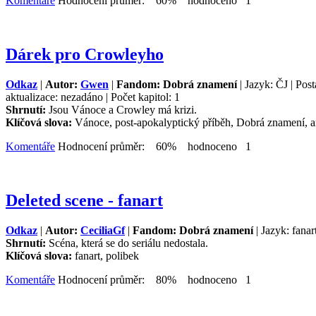
Komentáře
Hodnocení průměr: 60% hodnoceno 1
Dárek pro Crowleyho
Odkaz
|
Autor:
Gwen
|
Fandom: Dobrá znamení
| Jazyk: ČJ | Pos
aktualizace: nezadáno | Počet kapitol: 1
Shrnutí:
Jsou Vánoce a Crowley má krizi.
Klíčová slova:
Vánoce, post-apokalyptický příběh, Dobrá znamení, and
Komentáře
Hodnocení průměr: 60% hodnoceno 1
Deleted scene - fanart
Odkaz
|
Autor:
CeciliaGf
|
Fandom: Dobrá znamení
| Jazyk: fanar
Shrnutí:
Scéna, která se do seriálu nedostala.
Klíčová slova:
fanart, polibek
Komentáře
Hodnocení průměr: 80% hodnoceno 1