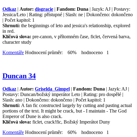
Odkaz
|
Autor:
disgracie
|
Fandom: Duna
| Jazyk: AJ | Postavy:
Jessica/Leto | Rating: přístupné | Slash: ne | Dokončeno: dokončeno
| Počet kapitol: 1
Shrnutí:
the beginnings of leto and jessica's relationship, explored
in red.
Klíčová slova:
pre-canon, v přítomném čase, ficlet, červená barva,
character study
Komentáře
Hodnocení průměr: 60% hodnoceno 1
Duncan 34
Odkaz
|
Autor:
Griselda_Gimpel
|
Fandom: Duna
| Jazyk: AJ |
Postavy: Duncan/božský imperátor Leto | Rating: pro dospělé |
Slash: ano | Dokončeno: dokončeno | Počet kapitol: 1
Shrnutí:
A fan fic constructed largely by cutting and pasting actual
portions of the text. It might be crack, but - I maintain - The God
Emperor of Dune is also crack.
Klíčová slova:
ficlet, crack!fic, Božský Imperátot Duny
Komentáře
Hodnocení průměr: 60% hodnoceno 1