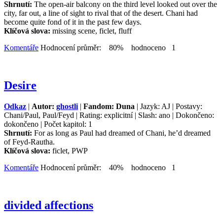
Shrnutí:
The open-air balcony on the third level looked out over the
city, far out, a line of sight to rival that of the desert. Chani had
become quite fond of it in the past few days.
Klíčová slova:
missing scene, ficlet, fluff
Komentáře
Hodnocení průměr: 80% hodnoceno 1
Desire
Odkaz
|
Autor:
ghostli
|
Fandom: Duna
| Jazyk: AJ | Postavy:
Chani/Paul, Paul/Feyd | Rating: explicitní | Slash: ano | Dokončeno:
dokončeno | Počet kapitol: 1
Shrnutí:
For as long as Paul had dreamed of Chani, he’d dreamed
of Feyd-Rautha.
Klíčová slova:
ficlet, PWP
Komentáře
Hodnocení průměr: 40% hodnoceno 1
divided affections