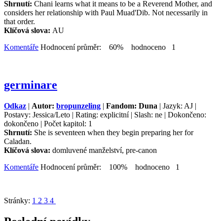
Shrnutí:
Chani learns what it means to be a Reverend Mother, and
considers her relationship with Paul Muad'Dib. Not necessarily in
that order.
Klíčová slova:
AU
Komentáře
Hodnocení průměr: 60% hodnoceno 1
germinare
Odkaz
|
Autor:
bropunzeling
|
Fandom: Duna
| Jazyk: AJ |
Postavy: Jessica/Leto | Rating: explicitní | Slash: ne | Dokončeno:
dokončeno | Počet kapitol: 1
Shrnutí:
She is seventeen when they begin preparing her for
Caladan.
Klíčová slova:
domluvené manželství, pre-canon
Komentáře
Hodnocení průměr: 100% hodnoceno 1
Stránky:
1
2
3
4