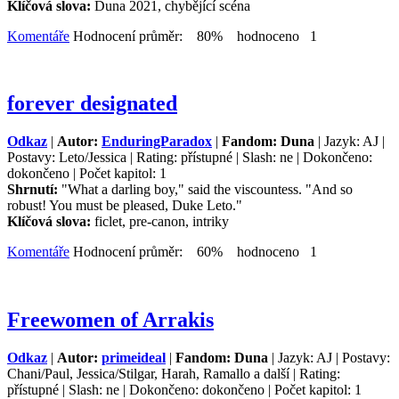
Klíčová slova:
Duna 2021, chybějící scéna
Komentáře
Hodnocení průměr: 80% hodnoceno 1
forever designated
Odkaz
|
Autor:
EnduringParadox
|
Fandom: Duna
| Jazyk: AJ |
Postavy: Leto/Jessica | Rating: přístupné | Slash: ne | Dokončeno:
dokončeno | Počet kapitol: 1
Shrnutí:
"What a darling boy," said the viscountess. "And so
robust! You must be pleased, Duke Leto."
Klíčová slova:
ficlet, pre-canon, intriky
Komentáře
Hodnocení průměr: 60% hodnoceno 1
Freewomen of Arrakis
Odkaz
|
Autor:
primeideal
|
Fandom: Duna
| Jazyk: AJ | Postavy:
Chani/Paul, Jessica/Stilgar, Harah, Ramallo a další | Rating:
přístupné | Slash: ne | Dokončeno: dokončeno | Počet kapitol: 1