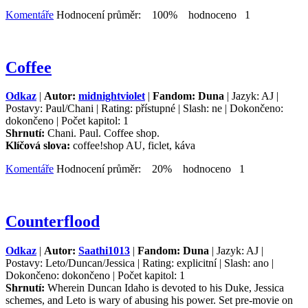
Komentáře
Hodnocení průměr: 100% hodnoceno 1
Coffee
Odkaz
|
Autor:
midnightviolet
|
Fandom: Duna
| Jazyk: AJ |
Postavy: Paul/Chani | Rating: přístupné | Slash: ne | Dokončeno:
dokončeno | Počet kapitol: 1
Shrnutí:
Chani. Paul. Coffee shop.
Klíčová slova:
coffee!shop AU, ficlet, káva
Komentáře
Hodnocení průměr: 20% hodnoceno 1
Counterflood
Odkaz
|
Autor:
Saathi1013
|
Fandom: Duna
| Jazyk: AJ |
Postavy: Leto/Duncan/Jessica | Rating: explicitní | Slash: ano |
Dokončeno: dokončeno | Počet kapitol: 1
Shrnutí:
Wherein Duncan Idaho is devoted to his Duke, Jessica
schemes, and Leto is wary of abusing his power. Set pre-movie on