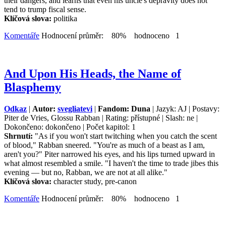
their dangers, and learns that even his uncle's depravity does not
tend to trump fiscal sense.
Klíčová slova:
politika
Komentáře
Hodnocení průměr: 80% hodnoceno 1
And Upon His Heads, the Name of
Blasphemy
Odkaz
|
Autor:
svegliatevi
|
Fandom: Duna
| Jazyk: AJ | Postavy:
Piter de Vries, Glossu Rabban | Rating: přístupné | Slash: ne |
Dokončeno: dokončeno | Počet kapitol: 1
Shrnutí:
"As if you won't start twitching when you catch the scent
of blood," Rabban sneered. "You're as much of a beast as I am,
aren't you?" Piter narrowed his eyes, and his lips turned upward in
what almost resembled a smile. "I haven't the time to trade jibes this
evening — but no, Rabban, we are not at all alike."
Klíčová slova:
character study, pre-canon
Komentáře
Hodnocení průměr: 80% hodnoceno 1