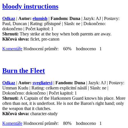
bloody instructions
Odkaz
|
Autor:
elumish
|
Fandom: Duna
| Jazyk: AJ | Postavy:
Paul, Duncan | Rating: přístupné | Slash: ne | Dokončeno:
dokončeno | Počet kapitol: 1
Shrnutí:
They strike at the boy when both parents are away.
Klíčová slova:
ficlet, pre-canon
Komentáře
Hodnocení průměr: 60% hodnoceno 1
Burn the Fleet
Odkaz
|
Autor:
svegliatevi
|
Fandom: Duna
| Jazyk: AJ | Postavy:
Umman Kudu | Rating: celkem explicitní násilí | Slash: ne |
Dokončeno: dokončeno | Počet kapitol: 1
Shrnutí:
A Captain of the Harkonnen Guard knows his place. More
often than not, it is underfoot. He is not the Baron's right hand; only
the weapon that it clutches.
Klíčová slova:
character-study
Komentáře
Hodnocení průměr: 80% hodnoceno 1