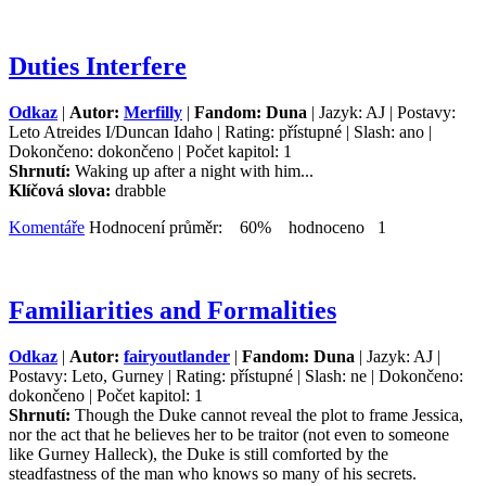
Duties Interfere
Odkaz
|
Autor:
Merfilly
|
Fandom: Duna
| Jazyk: AJ | Postavy:
Leto Atreides I/Duncan Idaho | Rating: přístupné | Slash: ano |
Dokončeno: dokončeno | Počet kapitol: 1
Shrnutí:
Waking up after a night with him...
Klíčová slova:
drabble
Komentáře
Hodnocení průměr: 60% hodnoceno 1
Familiarities and Formalities
Odkaz
|
Autor:
fairyoutlander
|
Fandom: Duna
| Jazyk: AJ |
Postavy: Leto, Gurney | Rating: přístupné | Slash: ne | Dokončeno:
dokončeno | Počet kapitol: 1
Shrnutí:
Though the Duke cannot reveal the plot to frame Jessica,
nor the act that he believes her to be traitor (not even to someone
like Gurney Halleck), the Duke is still comforted by the
steadfastness of the man who knows so many of his secrets.