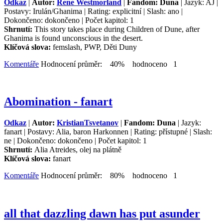
Odkaz
|
Autor:
Rene Westmorland
|
Fandom: Duna
| Jazyk: AJ |
Postavy: Irulán/Ghanima | Rating: explicitní | Slash: ano |
Dokončeno: dokončeno | Počet kapitol: 1
Shrnutí:
This story takes place during Children of Dune, after
Ghanima is found unconscious in the desert.
Klíčová slova:
femslash, PWP, Děti Duny
Komentáře
Hodnocení průměr: 40% hodnoceno 1
Abomination - fanart
Odkaz
|
Autor:
KristianTsvetanov
|
Fandom: Duna
| Jazyk:
fanart | Postavy: Alia, baron Harkonnen | Rating: přístupné | Slash:
ne | Dokončeno: dokončeno | Počet kapitol: 1
Shrnutí:
Alia Atreides, olej na plátně
Klíčová slova:
fanart
Komentáře
Hodnocení průměr: 80% hodnoceno 1
all that dazzling dawn has put asunder