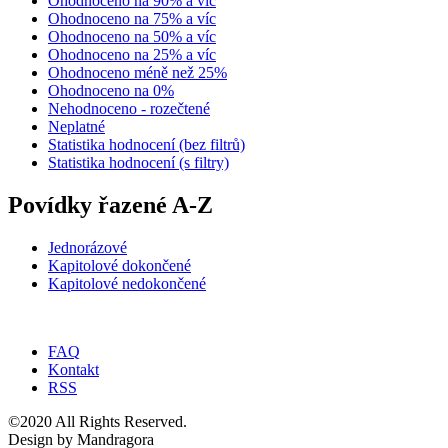
Ohodnoceno na 90% a víc
Ohodnoceno na 75% a víc
Ohodnoceno na 50% a víc
Ohodnoceno na 25% a víc
Ohodnoceno méně než 25%
Ohodnoceno na 0%
Nehodnoceno - rozečtené
Neplatné
Statistika hodnocení (bez filtrů)
Statistika hodnocení (s filtry)
Povídky řazené A-Z
Jednorázové
Kapitolové dokončené
Kapitolové nedokončené
FAQ
Kontakt
RSS
©2020 All Rights Reserved.
Design by Mandragora