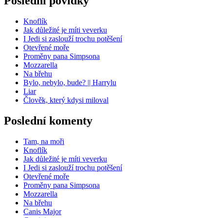
Poslední povídky
Knoflík
Jak důležité je míti veverku
I Jedi si zaslouží trochu potěšení
Otevřené moře
Proměny pana Simpsona
Mozzarella
Na břehu
Bylo, nebylo, bude? || Harrylu
Liar
Člověk, který kdysi miloval
Poslední komenty
Tam, na moři
Knoflík
Jak důležité je míti veverku
I Jedi si zaslouží trochu potěšení
Otevřené moře
Proměny pana Simpsona
Mozzarella
Na břehu
Canis Major