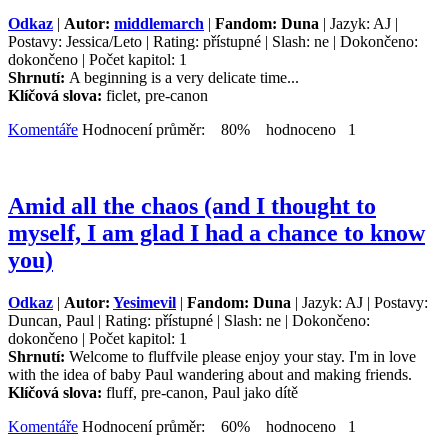
Odkaz
|
Autor:
middlemarch
|
Fandom: Duna
| Jazyk: AJ |
Postavy: Jessica/Leto | Rating: přístupné | Slash: ne | Dokončeno:
dokončeno | Počet kapitol: 1
Shrnutí:
A beginning is a very delicate time...
Klíčová slova:
ficlet, pre-canon
Komentáře
Hodnocení průměr: 80% hodnoceno 1
Amid all the chaos (and I thought to
myself, I am glad I had a chance to know
you)
Odkaz
|
Autor:
Yesimevil
|
Fandom: Duna
| Jazyk: AJ | Postavy:
Duncan, Paul | Rating: přístupné | Slash: ne | Dokončeno:
dokončeno | Počet kapitol: 1
Shrnutí:
Welcome to fluffvile please enjoy your stay. I'm in love
with the idea of baby Paul wandering about and making friends.
Klíčová slova:
fluff, pre-canon, Paul jako dítě
Komentáře
Hodnocení průměr: 60% hodnoceno 1