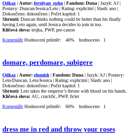
Odkaz
|
Autor:
fernlyan_epho
|
Fandom: Duna
| Jazyk: AJ |
Postavy: Duncan/Jessica/Leto | Rating: explicitní | Slash: ano |
Dokončeno: dokončeno | Počet kapitol: 1
Shrnutí:
Duncan thinks nothing could be better than his finally
having Leto again, until Jessica decides to join in too.
Klíčová slova:
trojka, PWP, pre-canon
Komentáře
Hodnocení průměr: 40% hodnoceno 1
domare, perdomare, subigere
Odkaz
|
Autor:
elumish
|
Fandom: Duna
| Jazyk: AJ | Postavy:
Leto/Duncan, Leto/Jessica | Rating: explicitní | Slash: ano |
Dokončeno: dokončeno | Počet kapitol: 1
Shrnutí:
Leto takes the emperor’s throne with blood on his hands.
Klíčová slova:
AU, crackfic, PWP, ficlet
Komentáře
Hodnocení průměr: 60% hodnoceno 1
dress me in red and throw your roses