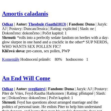
Amortis caladanis
Odkaz
|
Autor:
Theobule (Saathi1013)
|
Fandom: Duna
| Jazyk:
AJ | Postavy: Duncan/Jessica | Rating: explicitní | Slash: ne |
Dokončeno: dokončeno | Počet kapitol: 1
Shrnutí:
*rolls into a perfectly sedate fandom on heelies with a day-
glow slurpee in one hand and a crackfic in the other* SUP NERDS,
WHO WANTS SEX POLLEN FIC?
Klíčová slova:
pre-canon, sex pollen, PWP
Komentáře
Hodnocení průměr: 80% hodnoceno 1
An End Will Come
Odkaz
|
Autor:
svegliatevi
|
Fandom: Duna
| Jazyk: AJ | Postavy:
Piter de Vries, Feyd-Rautha Harkonnen | Rating: přístupné | Slash:
ne | Dokončeno: dokončeno | Počet kapitol: 1
Shrnutí:
Feyd has questions about arranged marriage and the
politics of personal taste. He enlists Piter to help him understand