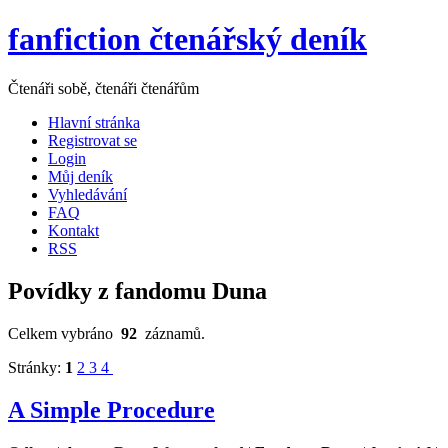
fanfiction čtenářský deník
Čtenáři sobě, čtenáři čtenářům
Hlavní stránka
Registrovat se
Login
Můj deník
Vyhledávání
FAQ
Kontakt
RSS
Povídky z fandomu Duna
Celkem vybráno
92
záznamů.
Stránky:
1
2
3
4
A Simple Procedure