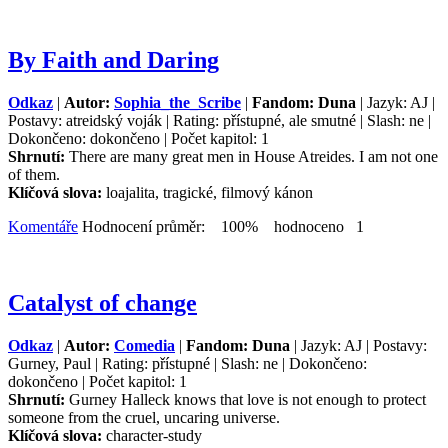
By Faith and Daring
Odkaz
|
Autor:
Sophia_the_Scribe
|
Fandom: Duna
| Jazyk: AJ |
Postavy: atreidský voják | Rating: přístupné, ale smutné | Slash: ne |
Dokončeno: dokončeno | Počet kapitol: 1
Shrnutí:
There are many great men in House Atreides. I am not one
of them.
Klíčová slova:
loajalita, tragické, filmový kánon
Komentáře
Hodnocení průměr: 100% hodnoceno 1
Catalyst of change
Odkaz
|
Autor:
Comedia
|
Fandom: Duna
| Jazyk: AJ | Postavy:
Gurney, Paul | Rating: přístupné | Slash: ne | Dokončeno:
dokončeno | Počet kapitol: 1
Shrnutí:
Gurney Halleck knows that love is not enough to protect
someone from the cruel, uncaring universe.
Klíčová slova:
character-study