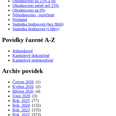
Ohodnoceno na 25% a víc
Ohodnoceno méně než 25%
Ohodnoceno na 0%
Nehodnoceno - rozečtené
Neplatné
Statistika hodnocení (bez filtrů)
Statistika hodnocení (s filtry)
Povídky řazené A-Z
Jednorázové
Kapitolové dokončené
Kapitolové nedokončené
Archiv povídek
Červen 2026
(1)
Květen 2026
(2)
Březen 2026
(4)
Únor 2026
(3)
Rok 2025
(77)
Rok 2024
(132)
Rok 2023
(155)
Rok 2022
(373)