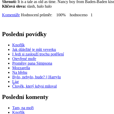
Shrnutí:
It is a tale as old as time. Nancy boy from Baden-Baden kiss
Klíčová slova:
slash, halo halo
Komentáře
Hodnocení průměr: 100% hodnoceno 1
Poslední povídky
Knoflík
Jak důležité je míti veverku
I Jedi si zaslouží trochu potěšení
Otevřené moře
Proměny pana Simpsona
Mozzarella
Na břehu
Bylo, nebylo, bude? || Harrylu
Liar
Člověk, který kdysi miloval
Poslední komenty
Tam, na moři
Knoflík