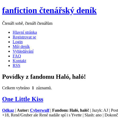
fanfiction čtenářský deník
Čtenáři sobě, čtenáři čtenářům
Hlavní stránka
Registrovat se
Login
Můj deník
Vyhledávání
FAQ
Kontakt
RSS
Povídky z fandomu Haló, haló!
Celkem vybráno
1
záznamů.
One Little Kiss
Odkaz
|
Autor:
Cyberwulf
|
Fandom: Haló, haló!
| Jazyk: AJ | Pos
+18, René/Gruber ale René nadále spí i s Yvette | Slash: ano | Dokonč