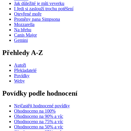
Jak důležité je míti veverku
I Jedi si zaslouží trochu potěšení
Otevřené moře
Proměny pana Simpsona
Mozzarella
Na břehu
Canis Major
Gemini
Přehledy A-Z
Autoři
Překladatelé
Povídky
Weby
Povídky podle hodnocení
Nejčastěji hodnocené povídky
Ohodnoceno na 100%
Ohodnoceno na 90% a víc
Ohodnoceno na 75% a víc
Ohodnoceno na 50% a víc