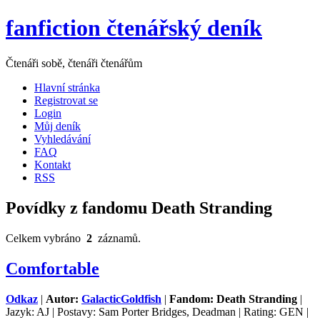
fanfiction čtenářský deník
Čtenáři sobě, čtenáři čtenářům
Hlavní stránka
Registrovat se
Login
Můj deník
Vyhledávání
FAQ
Kontakt
RSS
Povídky z fandomu Death Stranding
Celkem vybráno
2
záznamů.
Comfortable
Odkaz
|
Autor:
GalacticGoldfish
|
Fandom: Death Stranding
|
Jazyk: AJ | Postavy: Sam Porter Bridges, Deadman | Rating: GEN |