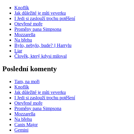
Knoflík
Jak důležité je míti veverku
I Jedi si zaslouží trochu potěšení
Otevřené moře
Proměny pana Simpsona
Mozzarella
Na břehu
Bylo, nebylo, bude? || Harrylu
Liar
Člověk, který kdysi miloval
Poslední komenty
Tam, na moři
Knoflík
Jak důležité je míti veverku
I Jedi si zaslouží trochu potěšení
Otevřené moře
Proměny pana Simpsona
Mozzarella
Na břehu
Canis Major
Gemini