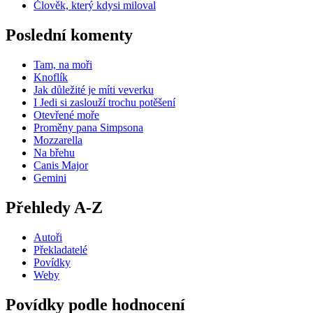
Člověk, který kdysi miloval
Poslední komenty
Tam, na moři
Knoflík
Jak důležité je míti veverku
I Jedi si zaslouží trochu potěšení
Otevřené moře
Proměny pana Simpsona
Mozzarella
Na břehu
Canis Major
Gemini
Přehledy A-Z
Autoři
Překladatelé
Povídky
Weby
Povídky podle hodnocení