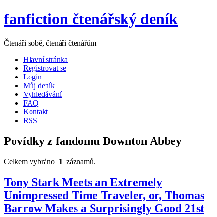
fanfiction čtenářský deník
Čtenáři sobě, čtenáři čtenářům
Hlavní stránka
Registrovat se
Login
Můj deník
Vyhledávání
FAQ
Kontakt
RSS
Povídky z fandomu Downton Abbey
Celkem vybráno
1
záznamů.
Tony Stark Meets an Extremely
Unimpressed Time Traveler, or, Thomas
Barrow Makes a Surprisingly Good 21st