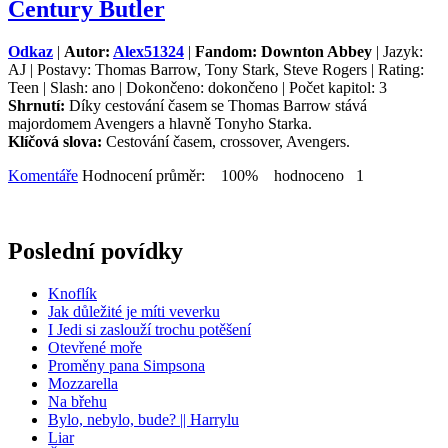
Century Butler
Odkaz
|
Autor:
Alex51324
|
Fandom: Downton Abbey
| Jazyk:
AJ | Postavy: Thomas Barrow, Tony Stark, Steve Rogers | Rating:
Teen | Slash: ano | Dokončeno: dokončeno | Počet kapitol: 3
Shrnutí:
Díky cestování časem se Thomas Barrow stává
majordomem Avengers a hlavně Tonyho Starka.
Klíčová slova:
Cestování časem, crossover, Avengers.
Komentáře
Hodnocení průměr: 100% hodnoceno 1
Poslední povídky
Knoflík
Jak důležité je míti veverku
I Jedi si zaslouží trochu potěšení
Otevřené moře
Proměny pana Simpsona
Mozzarella
Na břehu
Bylo, nebylo, bude? || Harrylu
Liar