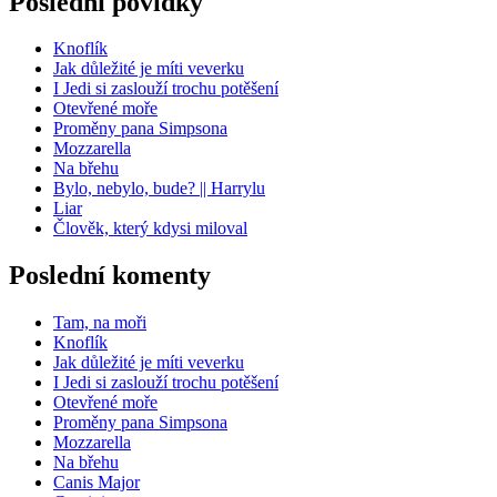
Poslední povídky
Knoflík
Jak důležité je míti veverku
I Jedi si zaslouží trochu potěšení
Otevřené moře
Proměny pana Simpsona
Mozzarella
Na břehu
Bylo, nebylo, bude? || Harrylu
Liar
Člověk, který kdysi miloval
Poslední komenty
Tam, na moři
Knoflík
Jak důležité je míti veverku
I Jedi si zaslouží trochu potěšení
Otevřené moře
Proměny pana Simpsona
Mozzarella
Na břehu
Canis Major