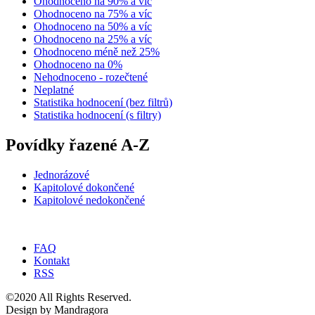
Ohodnoceno na 90% a víc
Ohodnoceno na 75% a víc
Ohodnoceno na 50% a víc
Ohodnoceno na 25% a víc
Ohodnoceno méně než 25%
Ohodnoceno na 0%
Nehodnoceno - rozečtené
Neplatné
Statistika hodnocení (bez filtrů)
Statistika hodnocení (s filtry)
Povídky řazené A-Z
Jednorázové
Kapitolové dokončené
Kapitolové nedokončené
FAQ
Kontakt
RSS
©2020 All Rights Reserved.
Design by Mandragora