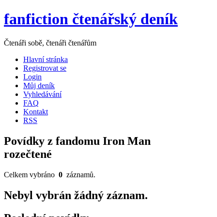
fanfiction čtenářský deník
Čtenáři sobě, čtenáři čtenářům
Hlavní stránka
Registrovat se
Login
Můj deník
Vyhledávání
FAQ
Kontakt
RSS
Povídky z fandomu Iron Man
rozečtené
Celkem vybráno
0
záznamů.
Nebyl vybrán žádný záznam.