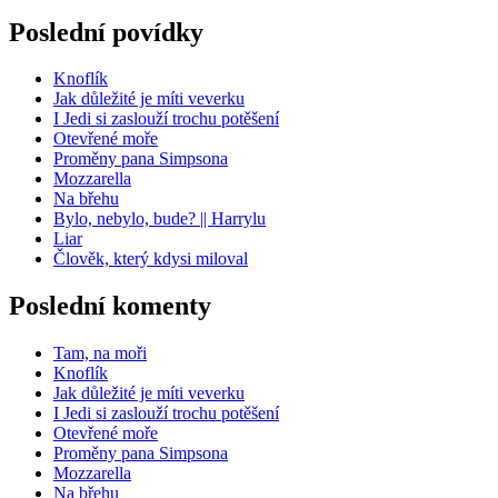
Poslední povídky
Knoflík
Jak důležité je míti veverku
I Jedi si zaslouží trochu potěšení
Otevřené moře
Proměny pana Simpsona
Mozzarella
Na břehu
Bylo, nebylo, bude? || Harrylu
Liar
Člověk, který kdysi miloval
Poslední komenty
Tam, na moři
Knoflík
Jak důležité je míti veverku
I Jedi si zaslouží trochu potěšení
Otevřené moře
Proměny pana Simpsona
Mozzarella
Na břehu