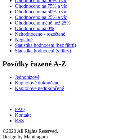
Ohodnoceno na 90% a víc
Ohodnoceno na 75% a víc
Ohodnoceno na 50% a víc
Ohodnoceno na 25% a víc
Ohodnoceno méně než 25%
Ohodnoceno na 0%
Nehodnoceno - rozečtené
Neplatné
Statistika hodnocení (bez filtrů)
Statistika hodnocení (s filtry)
Povídky řazené A-Z
Jednorázové
Kapitolové dokončené
Kapitolové nedokončené
FAQ
Kontakt
RSS
©2020 All Rights Reserved.
Design by Mandragora