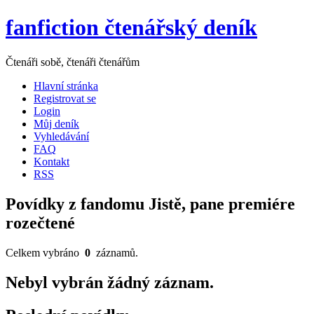
fanfiction čtenářský deník
Čtenáři sobě, čtenáři čtenářům
Hlavní stránka
Registrovat se
Login
Můj deník
Vyhledávání
FAQ
Kontakt
RSS
Povídky z fandomu Jistě, pane premiére
rozečtené
Celkem vybráno
0
záznamů.
Nebyl vybrán žádný záznam.