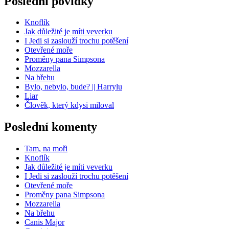
Poslední povídky
Knoflík
Jak důležité je míti veverku
I Jedi si zaslouží trochu potěšení
Otevřené moře
Proměny pana Simpsona
Mozzarella
Na břehu
Bylo, nebylo, bude? || Harrylu
Liar
Člověk, který kdysi miloval
Poslední komenty
Tam, na moři
Knoflík
Jak důležité je míti veverku
I Jedi si zaslouží trochu potěšení
Otevřené moře
Proměny pana Simpsona
Mozzarella
Na břehu
Canis Major