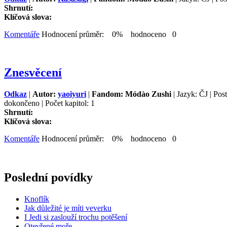
Shrnutí:
Klíčová slova:
Komentáře
Hodnocení průměr: 0% hodnoceno 0
Znesvěcení
Odkaz
|
Autor:
yaoiyuri
|
Fandom: Módào Zushi
| Jazyk: ČJ | Pos
dokončeno | Počet kapitol: 1
Shrnutí:
Klíčová slova:
Komentáře
Hodnocení průměr: 0% hodnoceno 0
Poslední povídky
Knoflík
Jak důležité je míti veverku
I Jedi si zaslouží trochu potěšení
Otevřené moře