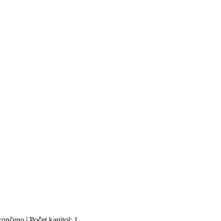
ončeno | Počet kapitol: 1