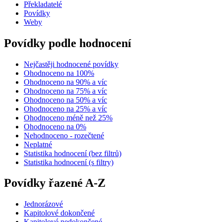
Překladatelé
Povídky
Weby
Povídky podle hodnocení
Nejčastěji hodnocené povídky
Ohodnoceno na 100%
Ohodnoceno na 90% a víc
Ohodnoceno na 75% a víc
Ohodnoceno na 50% a víc
Ohodnoceno na 25% a víc
Ohodnoceno méně než 25%
Ohodnoceno na 0%
Nehodnoceno - rozečtené
Neplatné
Statistika hodnocení (bez filtrů)
Statistika hodnocení (s filtry)
Povídky řazené A-Z
Jednorázové
Kapitolové dokončené
Kapitolové nedokončené