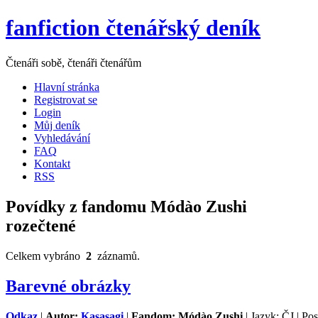
fanfiction čtenářský deník
Čtenáři sobě, čtenáři čtenářům
Hlavní stránka
Registrovat se
Login
Můj deník
Vyhledávání
FAQ
Kontakt
RSS
Povídky z fandomu Módào Zushi
rozečtené
Celkem vybráno
2
záznamů.
Barevné obrázky
Odkaz
|
Autor:
Kasasagi
|
Fandom: Módào Zushi
| Jazyk: ČJ | Po