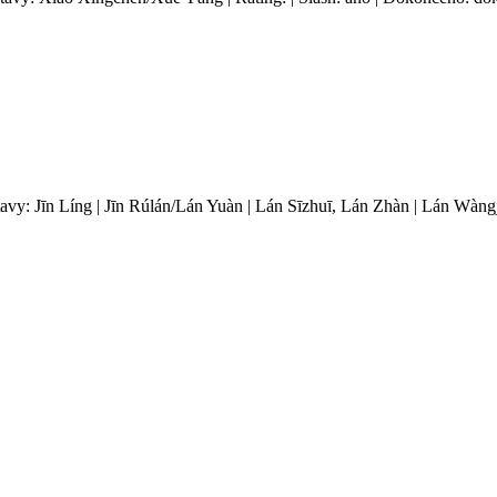
tavy: Jīn Líng | Jīn Rúlán/Lán Yuàn | Lán Sīzhuī, Lán Zhàn | Lán Wàng