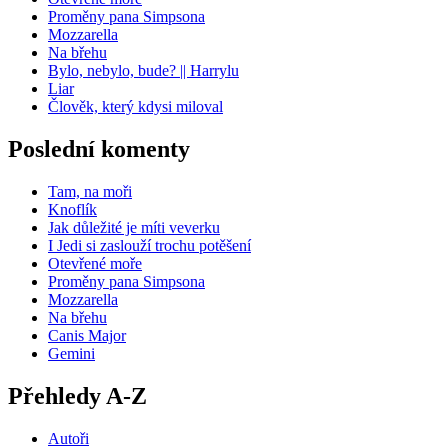
Proměny pana Simpsona
Mozzarella
Na břehu
Bylo, nebylo, bude? || Harrylu
Liar
Člověk, který kdysi miloval
Poslední komenty
Tam, na moři
Knoflík
Jak důležité je míti veverku
I Jedi si zaslouží trochu potěšení
Otevřené moře
Proměny pana Simpsona
Mozzarella
Na břehu
Canis Major
Gemini
Přehledy A-Z
Autoři