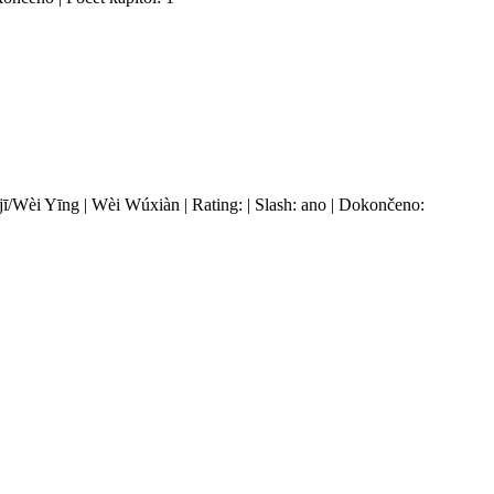
jī/Wèi Yīng | Wèi Wúxiàn | Rating: | Slash: ano | Dokončeno: