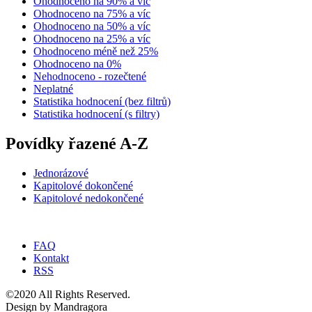
Ohodnoceno na 90% a víc
Ohodnoceno na 75% a víc
Ohodnoceno na 50% a víc
Ohodnoceno na 25% a víc
Ohodnoceno méně než 25%
Ohodnoceno na 0%
Nehodnoceno - rozečtené
Neplatné
Statistika hodnocení (bez filtrů)
Statistika hodnocení (s filtry)
Povídky řazené A-Z
Jednorázové
Kapitolové dokončené
Kapitolové nedokončené
FAQ
Kontakt
RSS
©2020 All Rights Reserved.
Design by Mandragora