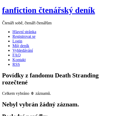
fanfiction čtenářský deník
Čtenáři sobě, čtenáři čtenářům
Hlavní stránka
Registrovat se
Login
Můj deník
Vyhledávání
FAQ
Kontakt
RSS
Povídky z fandomu Death Stranding
rozečtené
Celkem vybráno
0
záznamů.
Nebyl vybrán žádný záznam.