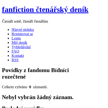
fanfiction čtenářský deník
Čtenáři sobě, čtenáři čtenářům
Hlavní stránka
Registrovat se
Login
Můj deník
Vyhledávání
FAQ
Kontakt
RSS
Povídky z fandomu Bídníci
rozečtené
Celkem vybráno
0
záznamů.
Nebyl vybrán žádný záznam.