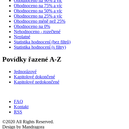
Ohodnoceno na 90% a víc
Ohodnoceno na 75% a víc
Ohodnoceno na 50% a víc
Ohodnoceno na 25% a víc
Ohodnoceno méně než 25%
Ohodnoceno na 0%
Nehodnoceno - rozečtené
Neplatné
Statistika hodnocení (bez filtrů)
Statistika hodnocení (s filtry)
Povídky řazené A-Z
Jednorázové
Kapitolové dokončené
Kapitolové nedokončené
FAQ
Kontakt
RSS
©2020 All Rights Reserved.
Design by Mandragora