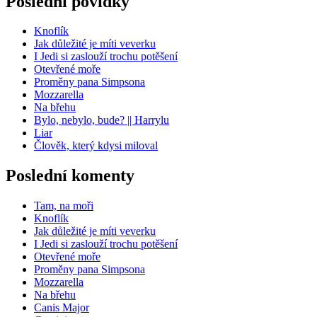
Poslední povídky
Knoflík
Jak důležité je míti veverku
I Jedi si zaslouží trochu potěšení
Otevřené moře
Proměny pana Simpsona
Mozzarella
Na břehu
Bylo, nebylo, bude? || Harrylu
Liar
Člověk, který kdysi miloval
Poslední komenty
Tam, na moři
Knoflík
Jak důležité je míti veverku
I Jedi si zaslouží trochu potěšení
Otevřené moře
Proměny pana Simpsona
Mozzarella
Na břehu
Canis Major