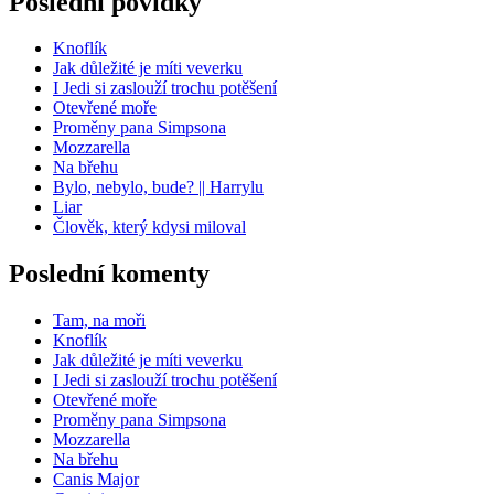
Poslední povídky
Knoflík
Jak důležité je míti veverku
I Jedi si zaslouží trochu potěšení
Otevřené moře
Proměny pana Simpsona
Mozzarella
Na břehu
Bylo, nebylo, bude? || Harrylu
Liar
Člověk, který kdysi miloval
Poslední komenty
Tam, na moři
Knoflík
Jak důležité je míti veverku
I Jedi si zaslouží trochu potěšení
Otevřené moře
Proměny pana Simpsona
Mozzarella
Na břehu
Canis Major