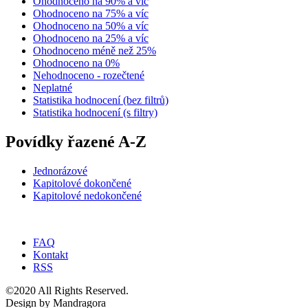
Ohodnoceno na 90% a víc
Ohodnoceno na 75% a víc
Ohodnoceno na 50% a víc
Ohodnoceno na 25% a víc
Ohodnoceno méně než 25%
Ohodnoceno na 0%
Nehodnoceno - rozečtené
Neplatné
Statistika hodnocení (bez filtrů)
Statistika hodnocení (s filtry)
Povídky řazené A-Z
Jednorázové
Kapitolové dokončené
Kapitolové nedokončené
FAQ
Kontakt
RSS
©2020 All Rights Reserved.
Design by Mandragora