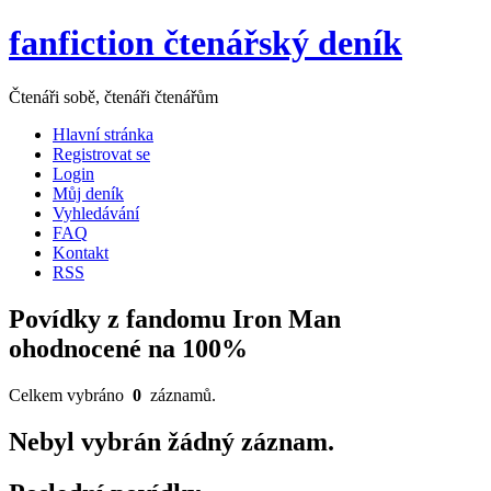
fanfiction čtenářský deník
Čtenáři sobě, čtenáři čtenářům
Hlavní stránka
Registrovat se
Login
Můj deník
Vyhledávání
FAQ
Kontakt
RSS
Povídky z fandomu Iron Man
ohodnocené na 100%
Celkem vybráno
0
záznamů.
Nebyl vybrán žádný záznam.