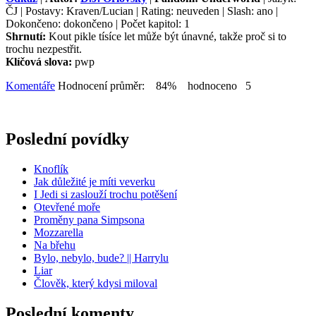
ČJ | Postavy: Kraven/Lucian | Rating: neuveden | Slash: ano |
Dokončeno: dokončeno | Počet kapitol: 1
Shrnutí:
Kout pikle tísíce let může být únavné, takže proč si to
trochu nezpestřit.
Klíčová slova:
pwp
Komentáře
Hodnocení průměr: 84% hodnoceno 5
Poslední povídky
Knoflík
Jak důležité je míti veverku
I Jedi si zaslouží trochu potěšení
Otevřené moře
Proměny pana Simpsona
Mozzarella
Na břehu
Bylo, nebylo, bude? || Harrylu
Liar
Člověk, který kdysi miloval
Poslední komenty