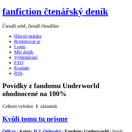
fanfiction čtenářský deník
Čtenáři sobě, čtenáři čtenářům
Hlavní stránka
Registrovat se
Login
Můj deník
Vyhledávání
FAQ
Kontakt
RSS
Povídky z fandomu Underworld
ohodnocené na 100%
Celkem vybráno
1
záznamů.
Kvůli tomu tu nejsme
Odkaz
|
Autor:
D.J. Orlovský
|
Fandom: Underworld
| Jazyk: