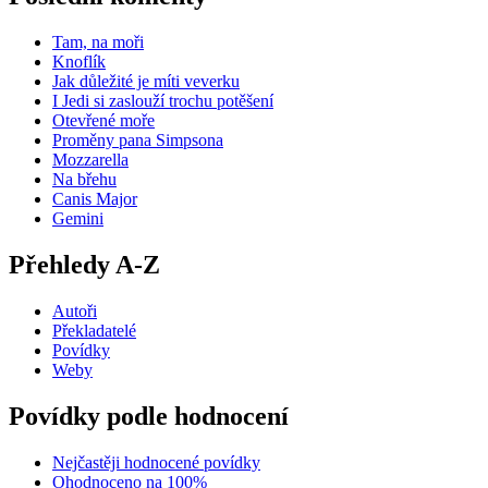
Tam, na moři
Knoflík
Jak důležité je míti veverku
I Jedi si zaslouží trochu potěšení
Otevřené moře
Proměny pana Simpsona
Mozzarella
Na břehu
Canis Major
Gemini
Přehledy A-Z
Autoři
Překladatelé
Povídky
Weby
Povídky podle hodnocení
Nejčastěji hodnocené povídky
Ohodnoceno na 100%