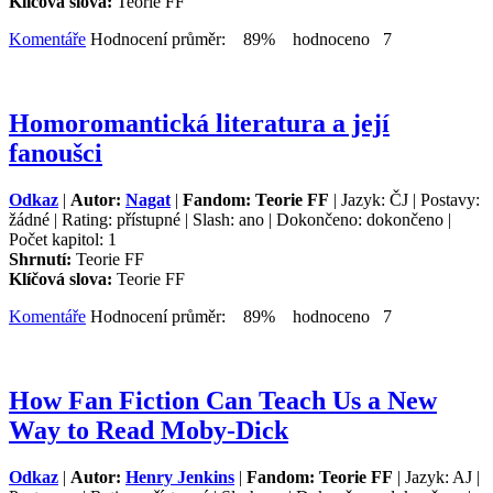
Klíčová slova:
Teorie FF
Komentáře
Hodnocení průměr: 89% hodnoceno 7
Homoromantická literatura a její
fanoušci
Odkaz
|
Autor:
Nagat
|
Fandom: Teorie FF
| Jazyk: ČJ | Postavy:
žádné | Rating: přístupné | Slash: ano | Dokončeno: dokončeno |
Počet kapitol: 1
Shrnutí:
Teorie FF
Klíčová slova:
Teorie FF
Komentáře
Hodnocení průměr: 89% hodnoceno 7
How Fan Fiction Can Teach Us a New
Way to Read Moby-Dick
Odkaz
|
Autor:
Henry Jenkins
|
Fandom: Teorie FF
| Jazyk: AJ |