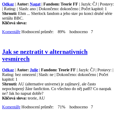
Odkaz
|
Autor:
Nagat
|
Fandom: Teorie FF
| Jazyk: ČJ | Postavy:
| Rating: | Slash: ano | Dokončeno: dokončeno | Počet kapitol: 1
Shrnutí:
Ehm ... Sherlock fandom a jeho stav po konci druhé série
seriálu BBC.
Klíčová slova:
Komentáře
Hodnocení průměr: 89% hodnoceno 7
Jak se neztratit v alternativních
vesmírech
Odkaz
|
Autor:
Julie
|
Fandom: Teorie FF
| Jazyk: ČJ | Postavy: |
Rating: bez omezení | Slash: ne | Dokončeno: dokončeno | Počet
kapitol: 1
Shrnutí:
AU (alternative universe) je zajímavý, ale často
nepochopený žánr fanfiction. Co všechno do něj patří? Co naopak
ne? Jak ho napsat dobře?
Klíčová slova:
teorie, AU
Komentáře
Hodnocení průměr: 71% hodnoceno 7