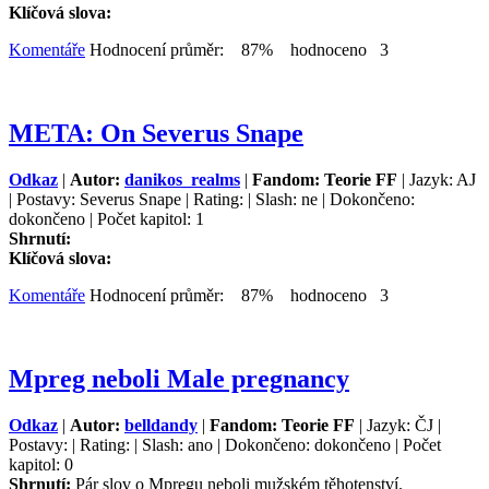
Klíčová slova:
Komentáře
Hodnocení průměr: 87% hodnoceno 3
META: On Severus Snape
Odkaz
|
Autor:
danikos_realms
|
Fandom: Teorie FF
| Jazyk: AJ
| Postavy: Severus Snape | Rating: | Slash: ne | Dokončeno:
dokončeno | Počet kapitol: 1
Shrnutí:
Klíčová slova:
Komentáře
Hodnocení průměr: 87% hodnoceno 3
Mpreg neboli Male pregnancy
Odkaz
|
Autor:
belldandy
|
Fandom: Teorie FF
| Jazyk: ČJ |
Postavy: | Rating: | Slash: ano | Dokončeno: dokončeno | Počet
kapitol: 0
Shrnutí:
Pár slov o Mpregu neboli mužském těhotenství.