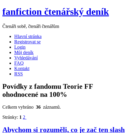
fanfiction čtenářský deník
Čtenáři sobě, čtenáři čtenářům
Hlavní stránka
Registrovat se
Login
Můj deník
Vyhledávání
FAQ
Kontakt
RSS
Povídky z fandomu Teorie FF
ohodnocené na 100%
Celkem vybráno
36
záznamů.
Stránky:
1
2
Abychom si rozuměli, co je zač ten slash