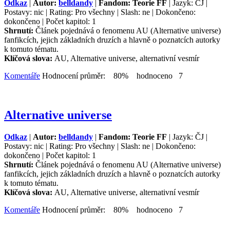
Odkaz
|
Autor:
belldandy
|
Fandom: Teorie FF
| Jazyk: ČJ |
Postavy: nic | Rating: Pro všechny | Slash: ne | Dokončeno:
dokončeno | Počet kapitol: 1
Shrnutí:
Článek pojednává o fenomenu AU (Alternative universe)
fanfikcích, jejich základních druzích a hlavně o poznatcích autorky
k tomuto tématu.
Klíčová slova:
AU, Alternative universe, alternativní vesmír
Komentáře
Hodnocení průměr: 80% hodnoceno 7
Alternative universe
Odkaz
|
Autor:
belldandy
|
Fandom: Teorie FF
| Jazyk: ČJ |
Postavy: nic | Rating: Pro všechny | Slash: ne | Dokončeno:
dokončeno | Počet kapitol: 1
Shrnutí:
Článek pojednává o fenomenu AU (Alternative universe)
fanfikcích, jejich základních druzích a hlavně o poznatcích autorky
k tomuto tématu.
Klíčová slova:
AU, Alternative universe, alternativní vesmír
Komentáře
Hodnocení průměr: 80% hodnoceno 7