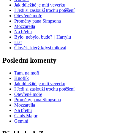
Jak důležité je míti veverku
I Jedi si zaslouží trochu potěšení
Otevřené moře
Proměny pana Simpsona
Mozzarella
Na břehu
Bylo, nebylo, bude? || Harrylu
Liar
Člověk, který kdysi miloval
Poslední komenty
Tam, na moři
Knoflík
Jak důležité je míti veverku
I Jedi si zaslouží trochu potěšení
Otevřené moře
Proměny pana Simpsona
Mozzarella
Na břehu
Canis Major
Gemini