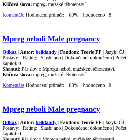
Klíčová slova:
mpreg, mužské těhotenství
Komentáře
Hodnocení průměr: 83% hodnoceno 8
Mpreg neboli Male pregnancy
Odkaz
|
Autor:
belldandy
|
Fandom: Teorie FF
| Jazyk: ČJ |
Postavy: | Rating: | Slash: ano | Dokončeno: dokončeno | Počet
kapitol: 0
Shrnutí:
Pár slov o Mpregu neboli mužském těhotenství.
Klíčová slova:
mpreg, mužské těhotenství
Komentáře
Hodnocení průměr: 83% hodnoceno 8
Mpreg neboli Male pregnancy
Odkaz
|
Autor:
belldandy
|
Fandom: Teorie FF
| Jazyk: ČJ |
Postavy: | Rating: | Slash: ano | Dokončeno: dokončeno | Počet
kapitol: 0
Shrnutí:
Pár slov o Mpregu neboli mužském těhotenství.