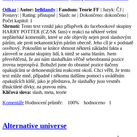
Odkaz
|
Autor:
belldandy
|
Fandom: Teorie FF
| Jazyk: ČJ |
Postavy: | Rating: přístupné | Slash: ne | Dokončeno: dokončeno |
Počet kapitol: 1
Shrnutí:
Tento text vznikl jako příspěvek do facebookové skupiny
HARRY POTTER (CZ/SK fans) v reakci na některé velmi
nepřátelské komentáře, které se zde objevily nejen proti slashovým
párům, ale proti nekanonickým párům obecně. Jeho cíl je v podstatě
osvětový. Pokouším se krátce shrnout některá základní fakta a
zároveň se zastat skupiny lidí, k nimž se sama hlasím. Jsem
přesvědčená, že ani nám slashařkám věčně sebeobranná pozice
zrovna neprospívá. Bohužel jsme do obranné pozice tlačeny
opakujícími se dehonestujícími reakcemi okolí. Chci věřit, že tento
text může mně, případně i někomu dalšímu pomoci s uváděním
opakujících klišé, jako je představa, že slashařky jsou vesměs
třináctileté dívky, na pravou míru.
Klíčová slova:
slash, meta, teorie
Komentáře
Hodnocení průměr: 100% hodnoceno 1
Alternative universe