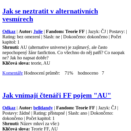
Jak se neztratit v alternativních
vesmírech
Odkaz
|
Autor:
Julie
|
Fandom: Teorie FF
| Jazyk: ČJ | Postavy: |
Rating: bez omezení | Slash: ne | Dokončeno: dokončeno | Počet
kapitol: 1
Shrnutí:
AU (alternative universe) je zajímavý, ale často
nepochopený žánr fanfiction. Co všechno do něj patří? Co naopak
ne? Jak ho napsat dobře?
Klíčová slova:
teorie, AU
Komentáře
Hodnocení průměr: 71% hodnoceno 7
Jak vnímají čtenáři FF pojem "AU"
Odkaz
|
Autor:
belldandy
|
Fandom: Teorie FF
| Jazyk: ČJ |
Postavy: žádné | Rating: přístupné | Slash: ano | Dokončeno:
dokončeno | Počet kapitol: 1
Shrnutí:
Název mluví za vše:)
Klíčová slova:
Teorie FF, AU