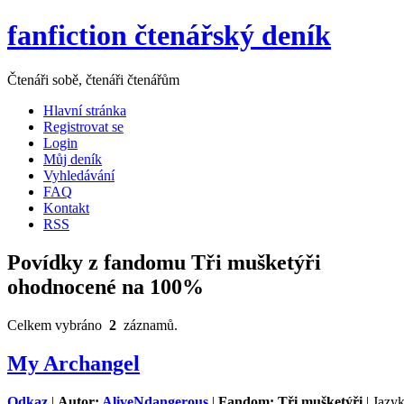
fanfiction čtenářský deník
Čtenáři sobě, čtenáři čtenářům
Hlavní stránka
Registrovat se
Login
Můj deník
Vyhledávání
FAQ
Kontakt
RSS
Povídky z fandomu Tři mušketýři
ohodnocené na 100%
Celkem vybráno
2
záznamů.
My Archangel
Odkaz
|
Autor:
AliveNdangerous
|
Fandom: Tři mušketýři
| Jazyk