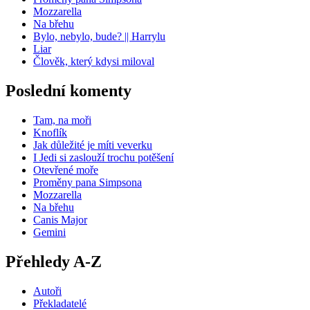
Mozzarella
Na břehu
Bylo, nebylo, bude? || Harrylu
Liar
Člověk, který kdysi miloval
Poslední komenty
Tam, na moři
Knoflík
Jak důležité je míti veverku
I Jedi si zaslouží trochu potěšení
Otevřené moře
Proměny pana Simpsona
Mozzarella
Na břehu
Canis Major
Gemini
Přehledy A-Z
Autoři
Překladatelé