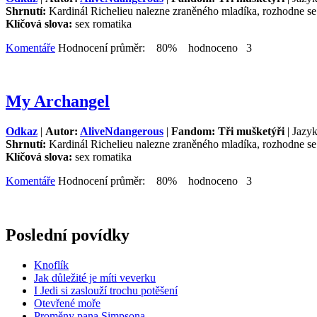
Shrnutí:
Kardinál Richelieu nalezne zraněného mladíka, rozhodne se
Klíčová slova:
sex romatika
Komentáře
Hodnocení průměr: 80% hodnoceno 3
My Archangel
Odkaz
|
Autor:
AliveNdangerous
|
Fandom: Tři mušketýři
| Jazyk
Shrnutí:
Kardinál Richelieu nalezne zraněného mladíka, rozhodne se
Klíčová slova:
sex romatika
Komentáře
Hodnocení průměr: 80% hodnoceno 3
Poslední povídky
Knoflík
Jak důležité je míti veverku
I Jedi si zaslouží trochu potěšení
Otevřené moře
Proměny pana Simpsona