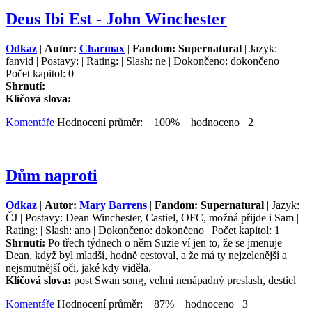
Deus Ibi Est - John Winchester
Odkaz
|
Autor:
Charmax
|
Fandom: Supernatural
| Jazyk:
fanvid | Postavy: | Rating: | Slash: ne | Dokončeno: dokončeno |
Počet kapitol: 0
Shrnutí:
Klíčová slova:
Komentáře
Hodnocení průměr: 100% hodnoceno 2
Dům naproti
Odkaz
|
Autor:
Mary Barrens
|
Fandom: Supernatural
| Jazyk:
ČJ | Postavy: Dean Winchester, Castiel, OFC, možná přijde i Sam |
Rating: | Slash: ano | Dokončeno: dokončeno | Počet kapitol: 1
Shrnutí:
Po třech týdnech o něm Suzie ví jen to, že se jmenuje
Dean, když byl mladší, hodně cestoval, a že má ty nejzelenější a
nejsmutnější oči, jaké kdy viděla.
Klíčová slova:
post Swan song, velmi nenápadný preslash, destiel
Komentáře
Hodnocení průměr: 87% hodnoceno 3