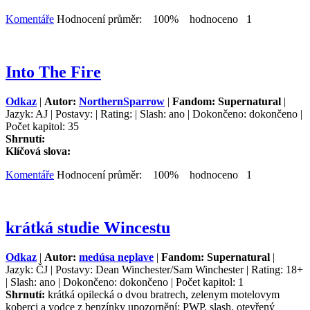
Komentáře
Hodnocení průměr: 100% hodnoceno 1
Into The Fire
Odkaz
|
Autor:
NorthernSparrow
|
Fandom: Supernatural
|
Jazyk: AJ | Postavy: | Rating: | Slash: ano | Dokončeno: dokončeno |
Počet kapitol: 35
Shrnutí:
Klíčová slova:
Komentáře
Hodnocení průměr: 100% hodnoceno 1
krátká studie Wincestu
Odkaz
|
Autor:
medúsa neplave
|
Fandom: Supernatural
|
Jazyk: ČJ | Postavy: Dean Winchester/Sam Winchester | Rating: 18+
| Slash: ano | Dokončeno: dokončeno | Počet kapitol: 1
Shrnutí:
krátká opilecká o dvou bratrech, zelenym motelovym
koberci a vodce z benzínky upozornění: PWP. slash. otevřený