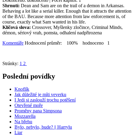
Dokončeno: dokončeno | Počet kapitol: 1
Shrnutí:
Dean and Sam are on the trail of a demon in Arkansas.
Behaving a lot like a serial killer. Enough that it attracts the attention
of the BAU. Because more attention from law enforcement is, of
course, exactly what Sam wanted in his life.
Klíčová slova:
Crossover, Myšlenky zločince, Criminal Minds,
démon, sériový vrah, pomsta, odhalení nadpřirozena
Komentáře
Hodnocení průměr: 100% hodnoceno 1
Stránky:
1
2
Poslední povídky
Knoflík
Jak důležité je míti veverku
I Jedi si zaslouží trochu potěšení
Otevřené moře
Proměny pana Simpsona
Mozzarella
Na břehu
Bylo, nebylo, bude? || Harrylu
Liar