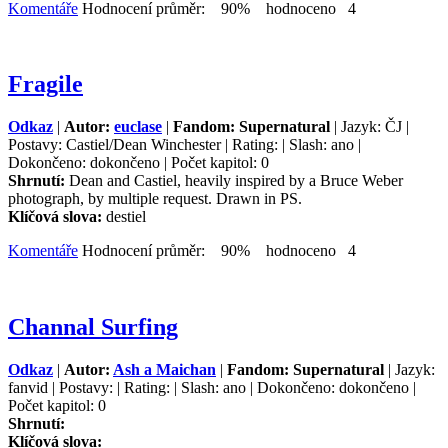
Komentáře
Hodnocení průměr: 90% hodnoceno 4
Fragile
Odkaz
|
Autor:
euclase
|
Fandom: Supernatural
| Jazyk: ČJ |
Postavy: Castiel/Dean Winchester | Rating: | Slash: ano |
Dokončeno: dokončeno | Počet kapitol: 0
Shrnutí:
Dean and Castiel, heavily inspired by a Bruce Weber
photograph, by multiple request. Drawn in PS.
Klíčová slova:
destiel
Komentáře
Hodnocení průměr: 90% hodnoceno 4
Channal Surfing
Odkaz
|
Autor:
Ash a Maichan
|
Fandom: Supernatural
| Jazyk:
fanvid | Postavy: | Rating: | Slash: ano | Dokončeno: dokončeno |
Počet kapitol: 0
Shrnutí:
Klíčová slova: