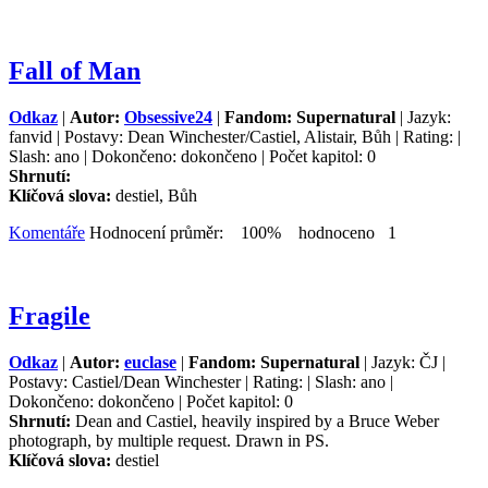
Fall of Man
Odkaz
|
Autor:
Obsessive24
|
Fandom: Supernatural
| Jazyk:
fanvid | Postavy: Dean Winchester/Castiel, Alistair, Bůh | Rating: |
Slash: ano | Dokončeno: dokončeno | Počet kapitol: 0
Shrnutí:
Klíčová slova:
destiel, Bůh
Komentáře
Hodnocení průměr: 100% hodnoceno 1
Fragile
Odkaz
|
Autor:
euclase
|
Fandom: Supernatural
| Jazyk: ČJ |
Postavy: Castiel/Dean Winchester | Rating: | Slash: ano |
Dokončeno: dokončeno | Počet kapitol: 0
Shrnutí:
Dean and Castiel, heavily inspired by a Bruce Weber
photograph, by multiple request. Drawn in PS.
Klíčová slova:
destiel