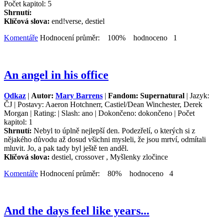
Počet kapitol: 5
Shrnutí:
Klíčová slova:
end!verse, destiel
Komentáře
Hodnocení průměr: 100% hodnoceno 1
An angel in his office
Odkaz
|
Autor:
Mary Barrens
|
Fandom: Supernatural
| Jazyk:
ČJ | Postavy: Aaeron Hotchnerr, Castiel/Dean Winchester, Derek
Morgan | Rating: | Slash: ano | Dokončeno: dokončeno | Počet
kapitol: 1
Shrnutí:
Nebyl to úplně nejlepší den. Podezřelí, o kterých si z
nějakého důvodu až dosud všichni mysleli, že jsou mrtví, odmítali
mluvit. Jo, a pak tady byl ještě ten anděl.
Klíčová slova:
destiel, crossover , Myšlenky zločince
Komentáře
Hodnocení průměr: 80% hodnoceno 4
And the days feel like years...