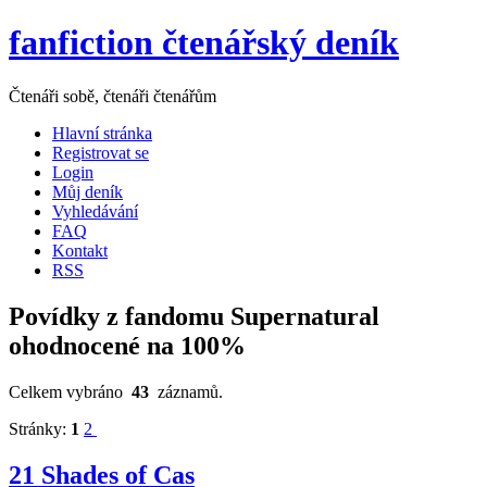
fanfiction čtenářský deník
Čtenáři sobě, čtenáři čtenářům
Hlavní stránka
Registrovat se
Login
Můj deník
Vyhledávání
FAQ
Kontakt
RSS
Povídky z fandomu Supernatural
ohodnocené na 100%
Celkem vybráno
43
záznamů.
Stránky:
1
2
21 Shades of Cas