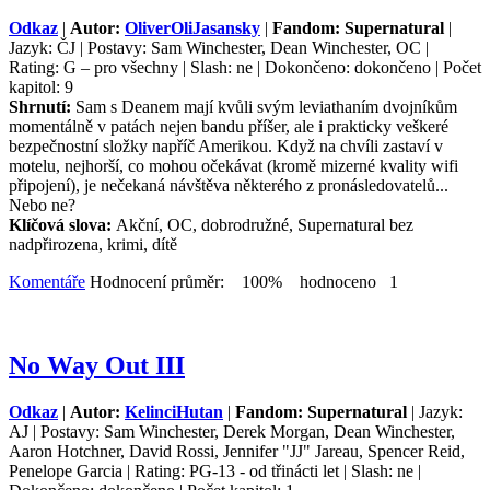
Odkaz
|
Autor:
OliverOliJasansky
|
Fandom: Supernatural
|
Jazyk: ČJ | Postavy: Sam Winchester, Dean Winchester, OC |
Rating: G – pro všechny | Slash: ne | Dokončeno: dokončeno | Počet
kapitol: 9
Shrnutí:
Sam s Deanem mají kvůli svým leviathaním dvojníkům
momentálně v patách nejen bandu příšer, ale i prakticky veškeré
bezpečnostní složky napříč Amerikou. Když na chvíli zastaví v
motelu, nejhorší, co mohou očekávat (kromě mizerné kvality wifi
připojení), je nečekaná návštěva některého z pronásledovatelů...
Nebo ne?
Klíčová slova:
Akční, OC, dobrodružné, Supernatural bez
nadpřirozena, krimi, dítě
Komentáře
Hodnocení průměr: 100% hodnoceno 1
No Way Out III
Odkaz
|
Autor:
KelinciHutan
|
Fandom: Supernatural
| Jazyk:
AJ | Postavy: Sam Winchester, Derek Morgan, Dean Winchester,
Aaron Hotchner, David Rossi, Jennifer "JJ" Jareau, Spencer Reid,
Penelope Garcia | Rating: PG-13 - od třinácti let | Slash: ne |