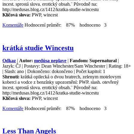
incest. sprostá slova. erotický obsah.¨ Původně na:
http://medusas.blog.cz/1412/kratka-studie-wincestu
Klíčová slova:
PWP, wincest
Komentáře
Hodnocení průměr: 87% hodnoceno 3
krátká studie Wincestu
Odkaz
|
Autor:
medúsa neplave
|
Fandom: Supernatural
|
Jazyk: ČJ | Postavy: Dean Winchester/Sam Winchester | Rating: 18+
| Slash: ano | Dokončeno: dokončeno | Počet kapitol: 1
Shrnutí:
krátká opilecká o dvou bratrech, zelenym motelovym
koberci a vodce z benzínky upozornění: PWP. slash. otevřený
incest. sprostá slova. erotický obsah.¨ Původně na:
http://medusas.blog.cz/1412/kratka-studie-wincestu
Klíčová slova:
PWP, wincest
Komentáře
Hodnocení průměr: 87% hodnoceno 3
Less Than Angels