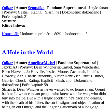
Odkaz
|
Autor:
Sempaiko
|
Fandom: Supernatural
| Jazyk: fanart
| Postavy: Castiel | Rating: | Slash: ne | Dokončeno: dokončeno |
Počet kapitol: 21
Shrnutí:
Klíčová slova:
Komentáře
Hodnocení průměr: 80% hodnoceno 3
A Hole in the World
Odkaz
|
Autor:
AnnelieseMichel
|
Fandom: Supernatural
|
Jazyk: AJ | Postavy: Dean Winchester/Castiel, Sam Winchester,
Ellen Harvelle, Jo Harvelle, Jessica Moore, Zachariah, Lucifer,
Crowley, Ash, Charlie Bradbury, Victor Henriksen, Rufus Turner,
Gabriel, Chuck | Rating: Explicit | Slash: ano | Dokončeno:
dokončeno | Počet kapitol: 58
Shrnutí:
Dean Winchester never wanted to go home again. Going
back to Lawrence meant people who knew what he was, who didn't
buy into the lie. But with a tragic accident, he's back and dealing
with the death of his father, the social stigma and objectification of
being an out Omega, and the lingering aftermath of a long-ago