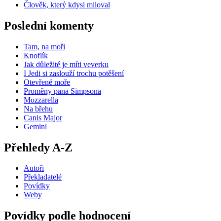
Člověk, který kdysi miloval
Poslední komenty
Tam, na moři
Knoflík
Jak důležité je míti veverku
I Jedi si zaslouží trochu potěšení
Otevřené moře
Proměny pana Simpsona
Mozzarella
Na břehu
Canis Major
Gemini
Přehledy A-Z
Autoři
Překladatelé
Povídky
Weby
Povídky podle hodnocení