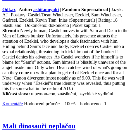
Odkaz
|
Autor:
ashitanoyuki
|
Fandom: Supernatural
| Jazyk:
AJ | Postavy: Castiel/Dean Winchester, Ezekiel, Sam Winchester,
Gadreel, Ezekiel, Kevin Tran, Inias (Supernatural) | Rating: 18+ |
Slash: ano | Dokončeno: dokončeno | Počet kapitol: 1
Shrnutí:
Newly human, Castiel moves in with Sam and Dean to the
Men of Letters bunker. Unfortunately, his presence attracts the
attention of Ezekiel, who develops a dark fascination with him.
Hiding behind Sam's face and body, Ezekiel coerces Castiel into a
sexual relationship, threatening to kick him out of the bunker if
Castiel denies his advances. As Castiel wonders if he himself is to
blame for "Sam's" actions, Sam himself is blissfully unaware of the
angel inside him. Only when Dean catches wind of what's going on
can they come up with a plan to get rid of Ezekiel once and for all.
Note: Canon divergent (most notably as of 9.09. This fic was well
underway when "Ezekiel"s true identity was revealed, thus putting
this fic somewhat in the realm of AU.)
Klíčová slova:
rape/non-con, znásilnění, psychické vydírání
Komentáře
Hodnocení průměr: 100% hodnoceno 1
Malí dinosauři nepláčou