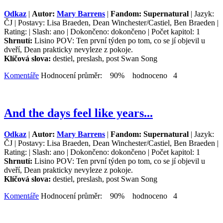
Odkaz
|
Autor:
Mary Barrens
|
Fandom: Supernatural
| Jazyk:
ČJ | Postavy: Lisa Braeden, Dean Winchester/Castiel, Ben Braeden |
Rating: | Slash: ano | Dokončeno: dokončeno | Počet kapitol: 1
Shrnutí:
Lisino POV: Ten první týden po tom, co se jí objevil u
dveří, Dean prakticky nevyleze z pokoje.
Klíčová slova:
destiel, preslash, post Swan Song
Komentáře
Hodnocení průměr: 90% hodnoceno 4
And the days feel like years...
Odkaz
|
Autor:
Mary Barrens
|
Fandom: Supernatural
| Jazyk:
ČJ | Postavy: Lisa Braeden, Dean Winchester/Castiel, Ben Braeden |
Rating: | Slash: ano | Dokončeno: dokončeno | Počet kapitol: 1
Shrnutí:
Lisino POV: Ten první týden po tom, co se jí objevil u
dveří, Dean prakticky nevyleze z pokoje.
Klíčová slova:
destiel, preslash, post Swan Song
Komentáře
Hodnocení průměr: 90% hodnoceno 4