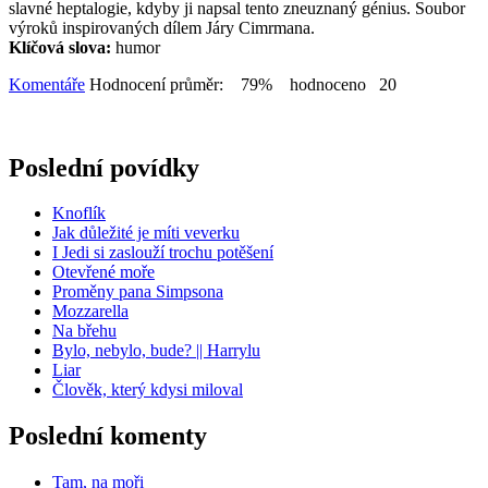
slavné heptalogie, kdyby ji napsal tento zneuznaný génius. Soubor
výroků inspirovaných dílem Járy Cimrmana.
Klíčová slova:
humor
Komentáře
Hodnocení průměr: 79% hodnoceno 20
Poslední povídky
Knoflík
Jak důležité je míti veverku
I Jedi si zaslouží trochu potěšení
Otevřené moře
Proměny pana Simpsona
Mozzarella
Na břehu
Bylo, nebylo, bude? || Harrylu
Liar
Člověk, který kdysi miloval
Poslední komenty
Tam, na moři