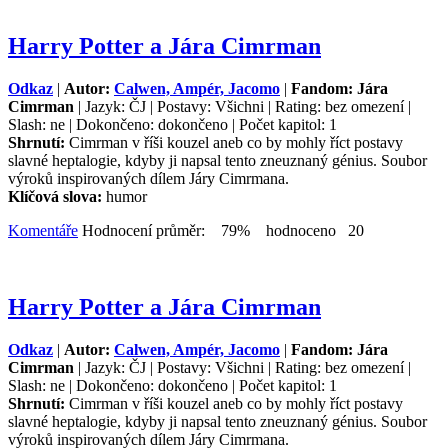
Harry Potter a Jára Cimrman
Odkaz
|
Autor:
Calwen, Ampér, Jacomo
|
Fandom: Jára
Cimrman
| Jazyk: ČJ | Postavy: Všichni | Rating: bez omezení |
Slash: ne | Dokončeno: dokončeno | Počet kapitol: 1
Shrnutí:
Cimrman v říši kouzel aneb co by mohly říct postavy
slavné heptalogie, kdyby ji napsal tento zneuznaný génius. Soubor
výroků inspirovaných dílem Járy Cimrmana.
Klíčová slova:
humor
Komentáře
Hodnocení průměr: 79% hodnoceno 20
Harry Potter a Jára Cimrman
Odkaz
|
Autor:
Calwen, Ampér, Jacomo
|
Fandom: Jára
Cimrman
| Jazyk: ČJ | Postavy: Všichni | Rating: bez omezení |
Slash: ne | Dokončeno: dokončeno | Počet kapitol: 1
Shrnutí:
Cimrman v říši kouzel aneb co by mohly říct postavy
slavné heptalogie, kdyby ji napsal tento zneuznaný génius. Soubor
výroků inspirovaných dílem Járy Cimrmana.