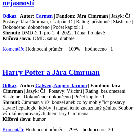
nejasností
Odkaz
|
Autor:
Carmen
|
Fandom: Jára Cimrman
| Jazyk: ČJ |
Postavy: Jára Cimrman, císařpán :D | Rating: přístupné | Slash: ne |
Dokončeno: dokončeno | Počet kapitol: 1
Shrnutí:
DMD č. 1. pro 1. 4. 2022. Téma: Po hlavě
Klíčová slova:
DMD, satira, drabble
Komentáře
Hodnocení průměr: 100% hodnoceno 1
Harry Potter a Jára Cimrman
Odkaz
|
Autor:
Calwen, Ampér, Jacomo
|
Fandom: Jára
Cimrman
| Jazyk: ČJ | Postavy: Všichni | Rating: bez omezení |
Slash: ne | Dokončeno: dokončeno | Počet kapitol: 1
Shrnutí:
Cimrman v říši kouzel aneb co by mohly říct postavy
slavné heptalogie, kdyby ji napsal tento zneuznaný génius. Soubor
výroků inspirovaných dílem Járy Cimrmana.
Klíčová slova:
humor
Komentáře
Hodnocení průměr: 79% hodnoceno 20