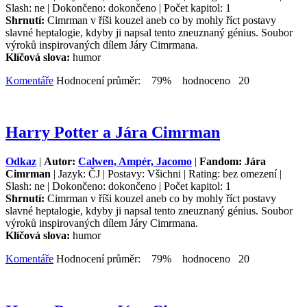
Slash: ne | Dokončeno: dokončeno | Počet kapitol: 1
Shrnutí:
Cimrman v říši kouzel aneb co by mohly říct postavy
slavné heptalogie, kdyby ji napsal tento zneuznaný génius. Soubor
výroků inspirovaných dílem Járy Cimrmana.
Klíčová slova:
humor
Komentáře
Hodnocení průměr: 79% hodnoceno 20
Harry Potter a Jára Cimrman
Odkaz
|
Autor:
Calwen, Ampér, Jacomo
|
Fandom: Jára
Cimrman
| Jazyk: ČJ | Postavy: Všichni | Rating: bez omezení |
Slash: ne | Dokončeno: dokončeno | Počet kapitol: 1
Shrnutí:
Cimrman v říši kouzel aneb co by mohly říct postavy
slavné heptalogie, kdyby ji napsal tento zneuznaný génius. Soubor
výroků inspirovaných dílem Járy Cimrmana.
Klíčová slova:
humor
Komentáře
Hodnocení průměr: 79% hodnoceno 20