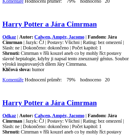
Komentáře
Hodnocení průměr: 79% hodnoceno 20
Harry Potter a Jára Cimrman
Odkaz
|
Autor:
Calwen, Ampér, Jacomo
|
Fandom: Jára
Cimrman
| Jazyk: ČJ | Postavy: Všichni | Rating: bez omezení |
Slash: ne | Dokončeno: dokončeno | Počet kapitol: 1
Shrnutí:
Cimrman v říši kouzel aneb co by mohly říct postavy
slavné heptalogie, kdyby ji napsal tento zneuznaný génius. Soubor
výroků inspirovaných dílem Járy Cimrmana.
Klíčová slova:
humor
Komentáře
Hodnocení průměr: 79% hodnoceno 20
Harry Potter a Jára Cimrman
Odkaz
|
Autor:
Calwen, Ampér, Jacomo
|
Fandom: Jára
Cimrman
| Jazyk: ČJ | Postavy: Všichni | Rating: bez omezení |
Slash: ne | Dokončeno: dokončeno | Počet kapitol: 1
Shrnutí:
Cimrman v říši kouzel aneb co by mohly říct postavy