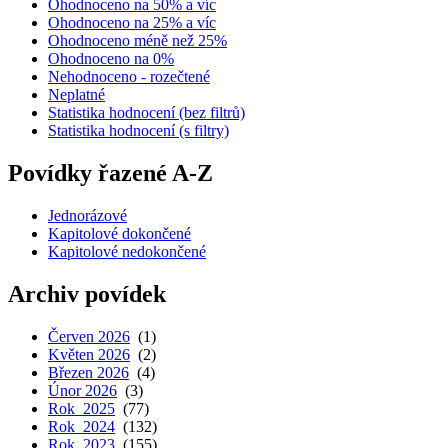
Ohodnoceno na 50% a víc
Ohodnoceno na 25% a víc
Ohodnoceno méně než 25%
Ohodnoceno na 0%
Nehodnoceno - rozečtené
Neplatné
Statistika hodnocení (bez filtrů)
Statistika hodnocení (s filtry)
Povídky řazené A-Z
Jednorázové
Kapitolové dokončené
Kapitolové nedokončené
Archiv povídek
Červen 2026
(1)
Květen 2026
(2)
Březen 2026
(4)
Únor 2026
(3)
Rok 2025
(77)
Rok 2024
(132)
Rok 2023
(155)