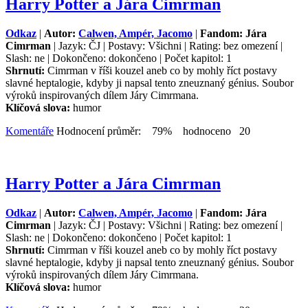
Harry Potter a Jára Cimrman
Odkaz
|
Autor:
Calwen, Ampér, Jacomo
|
Fandom: Jára
Cimrman
| Jazyk: ČJ | Postavy: Všichni | Rating: bez omezení |
Slash: ne | Dokončeno: dokončeno | Počet kapitol: 1
Shrnutí:
Cimrman v říši kouzel aneb co by mohly říct postavy
slavné heptalogie, kdyby ji napsal tento zneuznaný génius. Soubor
výroků inspirovaných dílem Járy Cimrmana.
Klíčová slova:
humor
Komentáře
Hodnocení průměr: 79% hodnoceno 20
Harry Potter a Jára Cimrman
Odkaz
|
Autor:
Calwen, Ampér, Jacomo
|
Fandom: Jára
Cimrman
| Jazyk: ČJ | Postavy: Všichni | Rating: bez omezení |
Slash: ne | Dokončeno: dokončeno | Počet kapitol: 1
Shrnutí:
Cimrman v říši kouzel aneb co by mohly říct postavy
slavné heptalogie, kdyby ji napsal tento zneuznaný génius. Soubor
výroků inspirovaných dílem Járy Cimrmana.
Klíčová slova:
humor