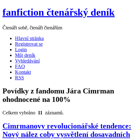
fanfiction čtenářský deník
Čtenáři sobě, čtenáři čtenářům
Hlavní stránka
Registrovat se
Login
Můj deník
Vyhledávání
FAQ
Kontakt
RSS
Povídky z fandomu Jára Cimrman
ohodnocené na 100%
Celkem vybráno
11
záznamů.
Cimrmanovy revolucionářské tendence:
Nový nález coby vysvětlení dosavadních