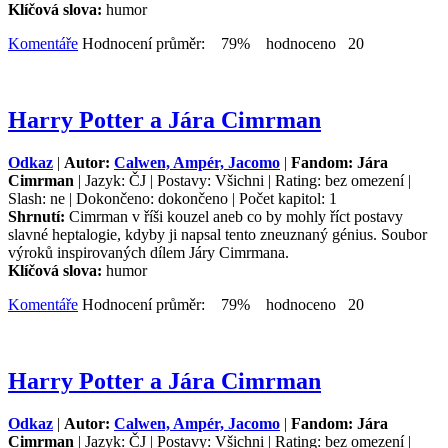
Klíčová slova:
humor
Komentáře
Hodnocení průměr: 79% hodnoceno 20
Harry Potter a Jára Cimrman
Odkaz
|
Autor:
Calwen, Ampér, Jacomo
|
Fandom: Jára
Cimrman
| Jazyk: ČJ | Postavy: Všichni | Rating: bez omezení |
Slash: ne | Dokončeno: dokončeno | Počet kapitol: 1
Shrnutí:
Cimrman v říši kouzel aneb co by mohly říct postavy
slavné heptalogie, kdyby ji napsal tento zneuznaný génius. Soubor
výroků inspirovaných dílem Járy Cimrmana.
Klíčová slova:
humor
Komentáře
Hodnocení průměr: 79% hodnoceno 20
Harry Potter a Jára Cimrman
Odkaz
|
Autor:
Calwen, Ampér, Jacomo
|
Fandom: Jára
Cimrman
| Jazyk: ČJ | Postavy: Všichni | Rating: bez omezení |