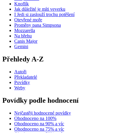
Knoflík
Jak důležité je míti veverku
I Jedi si zaslouží trochu potěšení
Otevřené moře
Proměny pana Simpsona
Mozzarella
Na břehu
Canis Major
Gemini
Přehledy A-Z
Autoři
Překladatelé
Povídky
Weby
Povídky podle hodnocení
Nejčastěji hodnocené povídky
Ohodnoceno na 100%
Ohodnoceno na 90% a víc
Ohodnoceno na 75% a víc