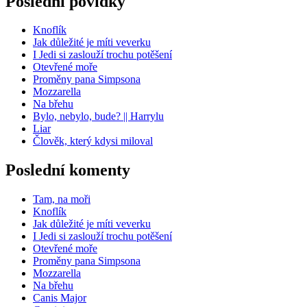
Poslední povídky
Knoflík
Jak důležité je míti veverku
I Jedi si zaslouží trochu potěšení
Otevřené moře
Proměny pana Simpsona
Mozzarella
Na břehu
Bylo, nebylo, bude? || Harrylu
Liar
Člověk, který kdysi miloval
Poslední komenty
Tam, na moři
Knoflík
Jak důležité je míti veverku
I Jedi si zaslouží trochu potěšení
Otevřené moře
Proměny pana Simpsona
Mozzarella
Na břehu
Canis Major