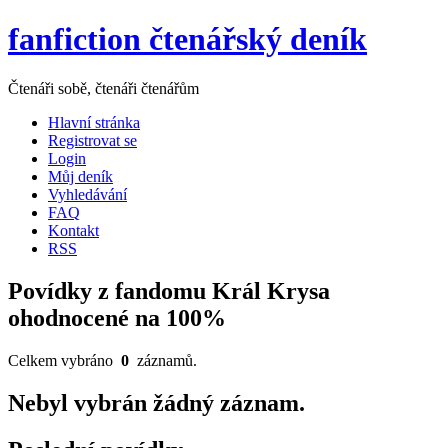
fanfiction čtenářský deník
Čtenáři sobě, čtenáři čtenářům
Hlavní stránka
Registrovat se
Login
Můj deník
Vyhledávání
FAQ
Kontakt
RSS
Povídky z fandomu Král Krysa
ohodnocené na 100%
Celkem vybráno
0
záznamů.
Nebyl vybrán žádný záznam.