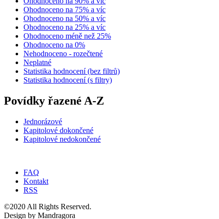
Ohodnoceno na 90% a víc
Ohodnoceno na 75% a víc
Ohodnoceno na 50% a víc
Ohodnoceno na 25% a víc
Ohodnoceno méně než 25%
Ohodnoceno na 0%
Nehodnoceno - rozečtené
Neplatné
Statistika hodnocení (bez filtrů)
Statistika hodnocení (s filtry)
Povídky řazené A-Z
Jednorázové
Kapitolové dokončené
Kapitolové nedokončené
FAQ
Kontakt
RSS
©2020 All Rights Reserved.
Design by Mandragora