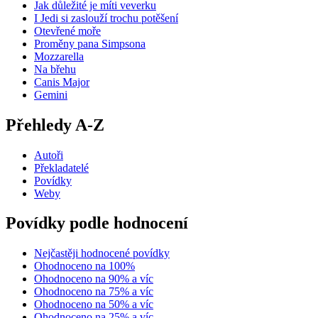
Jak důležité je míti veverku
I Jedi si zaslouží trochu potěšení
Otevřené moře
Proměny pana Simpsona
Mozzarella
Na břehu
Canis Major
Gemini
Přehledy A-Z
Autoři
Překladatelé
Povídky
Weby
Povídky podle hodnocení
Nejčastěji hodnocené povídky
Ohodnoceno na 100%
Ohodnoceno na 90% a víc
Ohodnoceno na 75% a víc
Ohodnoceno na 50% a víc
Ohodnoceno na 25% a víc