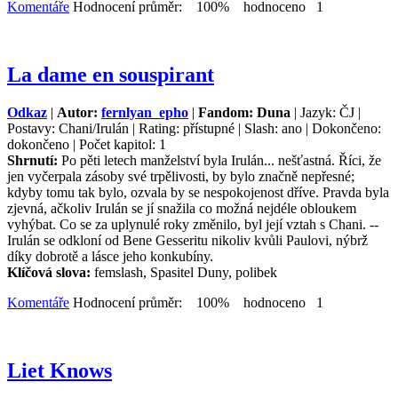
Komentáře
Hodnocení průměr: 100% hodnoceno 1
La dame en souspirant
Odkaz
|
Autor:
fernlyan_epho
|
Fandom: Duna
| Jazyk: ČJ |
Postavy: Chani/Irulán | Rating: přístupné | Slash: ano | Dokončeno:
dokončeno | Počet kapitol: 1
Shrnutí:
Po pěti letech manželství byla Irulán... nešťastná. Říci, že
jen vyčerpala zásoby své trpělivosti, by bylo značně nepřesné;
kdyby tomu tak bylo, ozvala by se nespokojenost dříve. Pravda byla
zjevná, ačkoliv Irulán se jí snažila co možná nejdéle obloukem
vyhýbat. Co se za uplynulé roky změnilo, byl její vztah s Chani. --
Irulán se odkloní od Bene Gesseritu nikoliv kvůli Paulovi, nýbrž
díky dobrotě a lásce jeho konkubíny.
Klíčová slova:
femslash, Spasitel Duny, polibek
Komentáře
Hodnocení průměr: 100% hodnoceno 1
Liet Knows