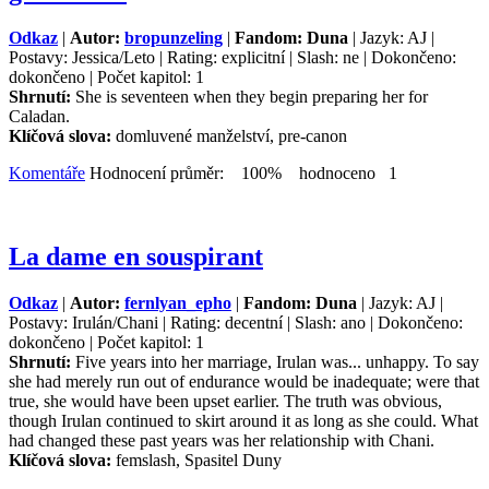
Odkaz
|
Autor:
bropunzeling
|
Fandom: Duna
| Jazyk: AJ |
Postavy: Jessica/Leto | Rating: explicitní | Slash: ne | Dokončeno:
dokončeno | Počet kapitol: 1
Shrnutí:
She is seventeen when they begin preparing her for
Caladan.
Klíčová slova:
domluvené manželství, pre-canon
Komentáře
Hodnocení průměr: 100% hodnoceno 1
La dame en souspirant
Odkaz
|
Autor:
fernlyan_epho
|
Fandom: Duna
| Jazyk: AJ |
Postavy: Irulán/Chani | Rating: decentní | Slash: ano | Dokončeno:
dokončeno | Počet kapitol: 1
Shrnutí:
Five years into her marriage, Irulan was... unhappy. To say
she had merely run out of endurance would be inadequate; were that
true, she would have been upset earlier. The truth was obvious,
though Irulan continued to skirt around it as long as she could. What
had changed these past years was her relationship with Chani.
Klíčová slova:
femslash, Spasitel Duny