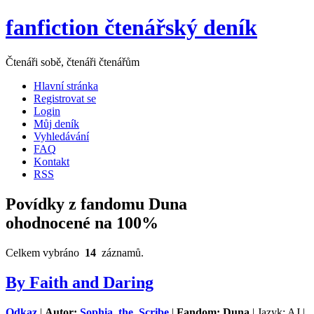
fanfiction čtenářský deník
Čtenáři sobě, čtenáři čtenářům
Hlavní stránka
Registrovat se
Login
Můj deník
Vyhledávání
FAQ
Kontakt
RSS
Povídky z fandomu Duna
ohodnocené na 100%
Celkem vybráno
14
záznamů.
By Faith and Daring
Odkaz
|
Autor:
Sophia_the_Scribe
|
Fandom: Duna
| Jazyk: AJ |