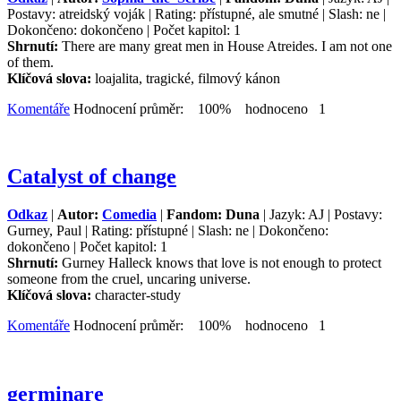
Postavy: atreidský voják | Rating: přístupné, ale smutné | Slash: ne |
Dokončeno: dokončeno | Počet kapitol: 1
Shrnutí:
There are many great men in House Atreides. I am not one
of them.
Klíčová slova:
loajalita, tragické, filmový kánon
Komentáře
Hodnocení průměr: 100% hodnoceno 1
Catalyst of change
Odkaz
|
Autor:
Comedia
|
Fandom: Duna
| Jazyk: AJ | Postavy:
Gurney, Paul | Rating: přístupné | Slash: ne | Dokončeno:
dokončeno | Počet kapitol: 1
Shrnutí:
Gurney Halleck knows that love is not enough to protect
someone from the cruel, uncaring universe.
Klíčová slova:
character-study
Komentáře
Hodnocení průměr: 100% hodnoceno 1
germinare