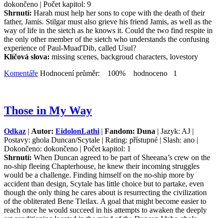
dokončeno | Počet kapitol: 9
Shrnutí:
Harah must help her sons to cope with the death of their
father, Jamis. Stilgar must also grieve his friend Jamis, as well as the
way of life in the sietch as he knows it. Could the two find respite in
the only other member of the sietch who understands the confusing
experience of Paul-Muad'Dib, called Usul?
Klíčová slova:
missing scenes, backgroud characters, lovestory
Komentáře
Hodnocení průměr: 100% hodnoceno 1
Those in My Way
Odkaz
|
Autor:
EidolonLathi
|
Fandom: Duna
| Jazyk: AJ |
Postavy: ghola Duncan/Scytale | Rating: přístupné | Slash: ano |
Dokončeno: dokončeno | Počet kapitol: 1
Shrnutí:
When Duncan agreed to be part of Sheeana’s crew on the
no-ship fleeing Chapterhouse, he knew their incoming struggles
would be a challenge. Finding himself on the no-ship more by
accident than design, Scytale has little choice but to partake, even
though the only thing he cares about is resurrecting the civilization
of the obliterated Bene Tleilax. A goal that might become easier to
reach once he would succeed in his attempts to awaken the deeply