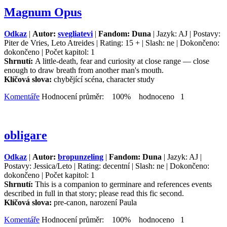
Magnum Opus
Odkaz
|
Autor:
svegliatevi
|
Fandom: Duna
| Jazyk: AJ | Postavy:
Piter de Vries, Leto Atreides | Rating: 15 + | Slash: ne | Dokončeno:
dokončeno | Počet kapitol: 1
Shrnutí:
A little-death, fear and curiosity at close range — close
enough to draw breath from another man's mouth.
Klíčová slova:
chybějící scéna, character study
Komentáře
Hodnocení průměr: 100% hodnoceno 1
obligare
Odkaz
|
Autor:
bropunzeling
|
Fandom: Duna
| Jazyk: AJ |
Postavy: Jessica/Leto | Rating: decentní | Slash: ne | Dokončeno:
dokončeno | Počet kapitol: 1
Shrnutí:
This is a companion to germinare and references events
described in full in that story; please read this fic second.
Klíčová slova:
pre-canon, narození Paula
Komentáře
Hodnocení průměr: 100% hodnoceno 1