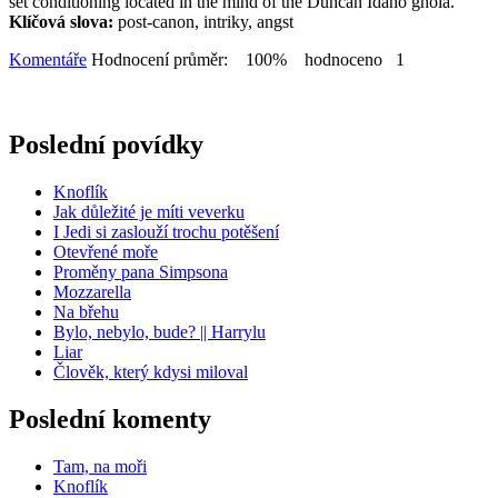
set conditioning located in the mind of the Duncan Idaho ghola.
Klíčová slova:
post-canon, intriky, angst
Komentáře
Hodnocení průměr: 100% hodnoceno 1
Poslední povídky
Knoflík
Jak důležité je míti veverku
I Jedi si zaslouží trochu potěšení
Otevřené moře
Proměny pana Simpsona
Mozzarella
Na břehu
Bylo, nebylo, bude? || Harrylu
Liar
Člověk, který kdysi miloval
Poslední komenty
Tam, na moři
Knoflík