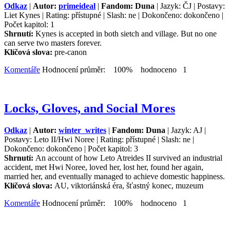
Odkaz
|
Autor:
primeideal
|
Fandom: Duna
| Jazyk: ČJ | Postavy:
Liet Kynes | Rating: přístupné | Slash: ne | Dokončeno: dokončeno |
Počet kapitol: 1
Shrnutí:
Kynes is accepted in both sietch and village. But no one
can serve two masters forever.
Klíčová slova:
pre-canon
Komentáře
Hodnocení průměr: 100% hodnoceno 1
Locks, Gloves, and Social Mores
Odkaz
|
Autor:
winter_writes
|
Fandom: Duna
| Jazyk: AJ |
Postavy: Leto II/Hwi Noree | Rating: přístupné | Slash: ne |
Dokončeno: dokončeno | Počet kapitol: 3
Shrnutí:
An account of how Leto Atreides II survived an industrial
accident, met Hwi Noree, loved her, lost her, found her again,
married her, and eventually managed to achieve domestic happiness.
Klíčová slova:
AU, viktoriánská éra, šťastný konec, muzeum
Komentáře
Hodnocení průměr: 100% hodnoceno 1