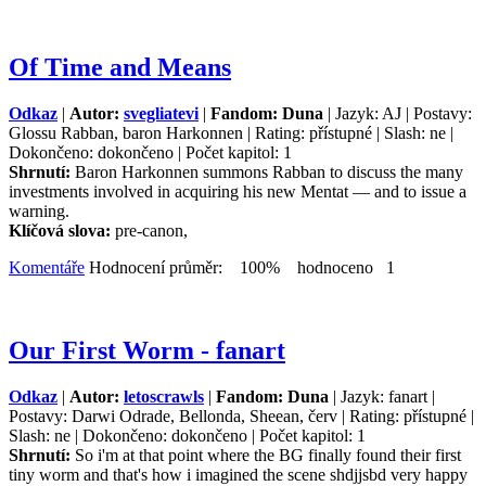
Of Time and Means
Odkaz
|
Autor:
svegliatevi
|
Fandom: Duna
| Jazyk: AJ | Postavy:
Glossu Rabban, baron Harkonnen | Rating: přístupné | Slash: ne |
Dokončeno: dokončeno | Počet kapitol: 1
Shrnutí:
Baron Harkonnen summons Rabban to discuss the many
investments involved in acquiring his new Mentat — and to issue a
warning.
Klíčová slova:
pre-canon,
Komentáře
Hodnocení průměr: 100% hodnoceno 1
Our First Worm - fanart
Odkaz
|
Autor:
letoscrawls
|
Fandom: Duna
| Jazyk: fanart |
Postavy: Darwi Odrade, Bellonda, Sheean, červ | Rating: přístupné |
Slash: ne | Dokončeno: dokončeno | Počet kapitol: 1
Shrnutí:
So i'm at that point where the BG finally found their first
tiny worm and that's how i imagined the scene shdjjsbd very happy