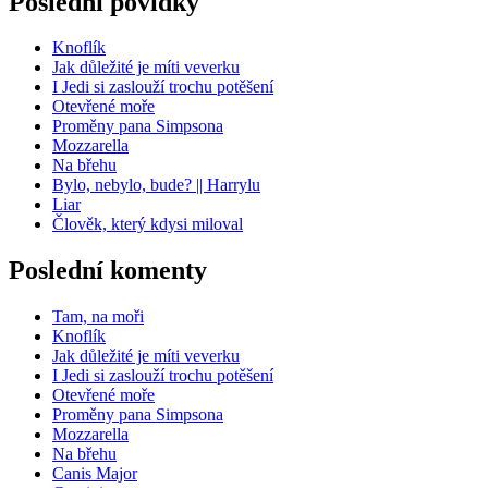
Poslední povídky
Knoflík
Jak důležité je míti veverku
I Jedi si zaslouží trochu potěšení
Otevřené moře
Proměny pana Simpsona
Mozzarella
Na břehu
Bylo, nebylo, bude? || Harrylu
Liar
Člověk, který kdysi miloval
Poslední komenty
Tam, na moři
Knoflík
Jak důležité je míti veverku
I Jedi si zaslouží trochu potěšení
Otevřené moře
Proměny pana Simpsona
Mozzarella
Na břehu
Canis Major