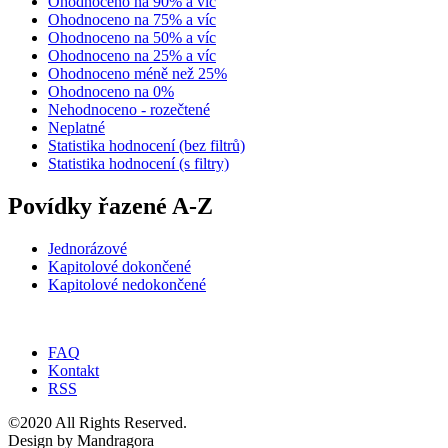
Ohodnoceno na 90% a víc
Ohodnoceno na 75% a víc
Ohodnoceno na 50% a víc
Ohodnoceno na 25% a víc
Ohodnoceno méně než 25%
Ohodnoceno na 0%
Nehodnoceno - rozečtené
Neplatné
Statistika hodnocení (bez filtrů)
Statistika hodnocení (s filtry)
Povídky řazené A-Z
Jednorázové
Kapitolové dokončené
Kapitolové nedokončené
FAQ
Kontakt
RSS
©2020 All Rights Reserved.
Design by Mandragora