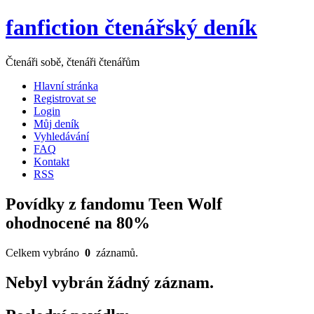
fanfiction čtenářský deník
Čtenáři sobě, čtenáři čtenářům
Hlavní stránka
Registrovat se
Login
Můj deník
Vyhledávání
FAQ
Kontakt
RSS
Povídky z fandomu Teen Wolf
ohodnocené na 80%
Celkem vybráno
0
záznamů.
Nebyl vybrán žádný záznam.