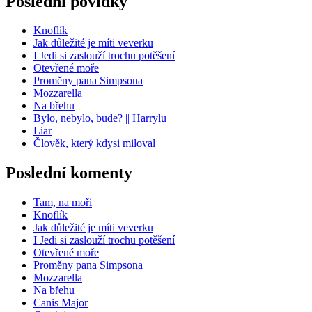
Poslední povídky
Knoflík
Jak důležité je míti veverku
I Jedi si zaslouží trochu potěšení
Otevřené moře
Proměny pana Simpsona
Mozzarella
Na břehu
Bylo, nebylo, bude? || Harrylu
Liar
Člověk, který kdysi miloval
Poslední komenty
Tam, na moři
Knoflík
Jak důležité je míti veverku
I Jedi si zaslouží trochu potěšení
Otevřené moře
Proměny pana Simpsona
Mozzarella
Na břehu
Canis Major