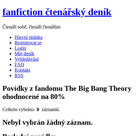
fanfiction čtenářský deník
Čtenáři sobě, čtenáři čtenářům
Hlavní stránka
Registrovat se
Login
Můj deník
Vyhledávání
FAQ
Kontakt
RSS
Povídky z fandomu The Big Bang Theory
ohodnocené na 80%
Celkem vybráno
0
záznamů.
Nebyl vybrán žádný záznam.