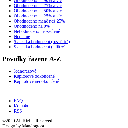
Ohodnoceno na 90% a víc
Ohodnoceno na 75% a víc
Ohodnoceno na 50% a víc
Ohodnoceno na 25% a víc
Ohodnoceno méně než 25%
Ohodnoceno na 0%
Nehodnoceno - rozečtené
Neplatné
Statistika hodnocení (bez filtrů)
Statistika hodnocení (s filtry)
Povídky řazené A-Z
Jednorázové
Kapitolové dokončené
Kapitolové nedokončené
FAQ
Kontakt
RSS
©2020 All Rights Reserved.
Design by Mandragora