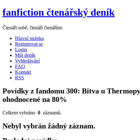
fanfiction čtenářský deník
Čtenáři sobě, čtenáři čtenářům
Hlavní stránka
Registrovat se
Login
Můj deník
Vyhledávání
FAQ
Kontakt
RSS
Povídky z fandomu 300: Bitva u Thermopy
ohodnocené na 80%
Celkem vybráno
0
záznamů.
Nebyl vybrán žádný záznam.