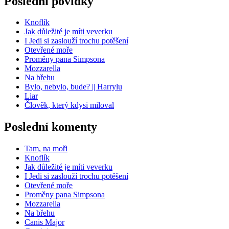
Poslední povídky
Knoflík
Jak důležité je míti veverku
I Jedi si zaslouží trochu potěšení
Otevřené moře
Proměny pana Simpsona
Mozzarella
Na břehu
Bylo, nebylo, bude? || Harrylu
Liar
Člověk, který kdysi miloval
Poslední komenty
Tam, na moři
Knoflík
Jak důležité je míti veverku
I Jedi si zaslouží trochu potěšení
Otevřené moře
Proměny pana Simpsona
Mozzarella
Na břehu
Canis Major