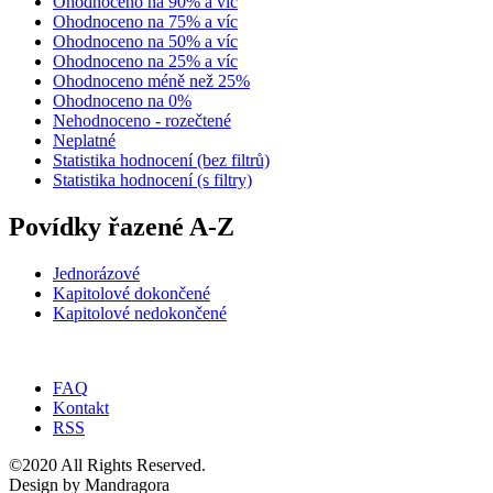
Ohodnoceno na 90% a víc
Ohodnoceno na 75% a víc
Ohodnoceno na 50% a víc
Ohodnoceno na 25% a víc
Ohodnoceno méně než 25%
Ohodnoceno na 0%
Nehodnoceno - rozečtené
Neplatné
Statistika hodnocení (bez filtrů)
Statistika hodnocení (s filtry)
Povídky řazené A-Z
Jednorázové
Kapitolové dokončené
Kapitolové nedokončené
FAQ
Kontakt
RSS
©2020 All Rights Reserved.
Design by Mandragora